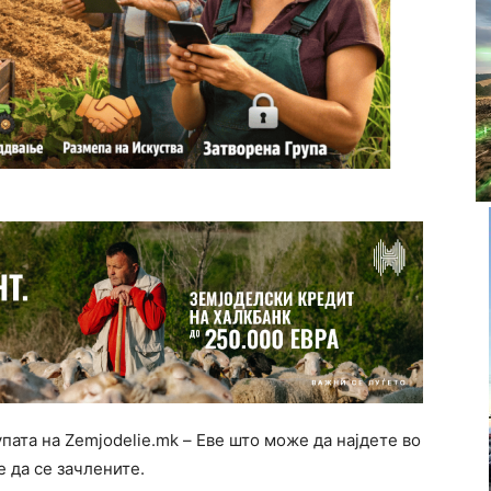
упата на Zemjodelie.mk – Еве што може да најдете во
е да се зачлените.