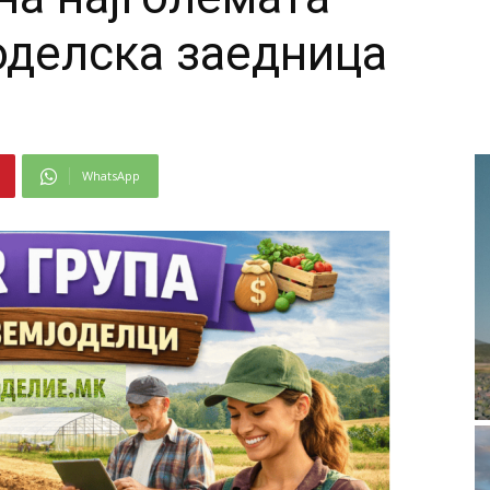
оделска заедница
WhatsApp