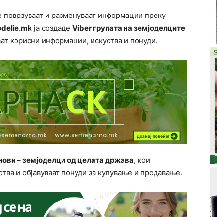
е поврзуваат и разменуваат информации преку
delie.mk
ја создаде
Viber групата на земјоделците
,
ат корисни информации, искуства и понуди.
нови – земјоделци од целата држава
, кои
ства и објавуваат понуди за купување и продавање.