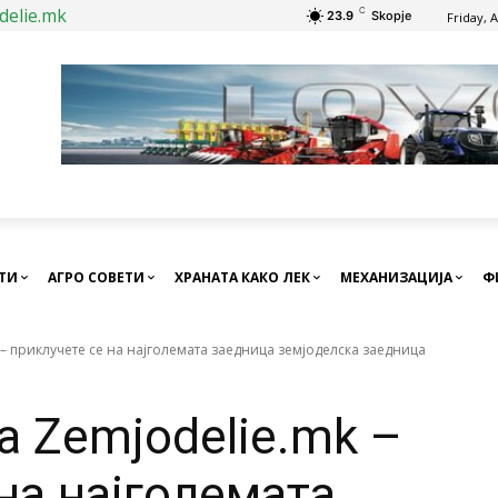
delie.mk
C
23.9
Skopje
Friday, 
СТИ
АГРО СОВЕТИ
ХРАНАТА КАКО ЛЕК
МЕХАНИЗАЦИЈА
Ф
k – приклучете се на најголемата заедница земјоделска заедница
на Zemjodelie.mk –
на најголемата