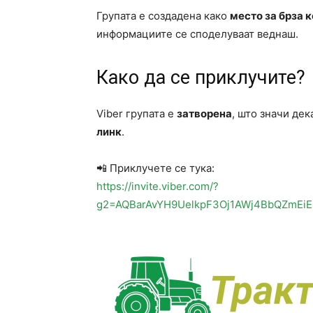
Групата е создадена како
место за брза 
информациите се споделуваат веднаш.
Како да се приклучите?
Viber групата е
затворена
, што значи де
линк
.
📲 Приклучете се тука:
https://invite.viber.com/?
g2=AQBarAvYH9UelkpF3Oj1AWj4BbQZmEiE