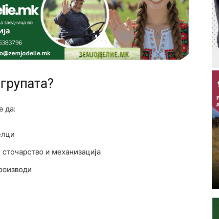
 групата?
 да:
елци
 сточарство и механизација
производи