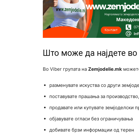
Што може да најдете во
Во Viber групата на
Zemjodelie.mk
можете
разменувате искуства со други земјод
поставувате прашања за производство,
продавате или купувате земјоделски 
објавувате огласи без ограничувања
добивате брзи информации од терен