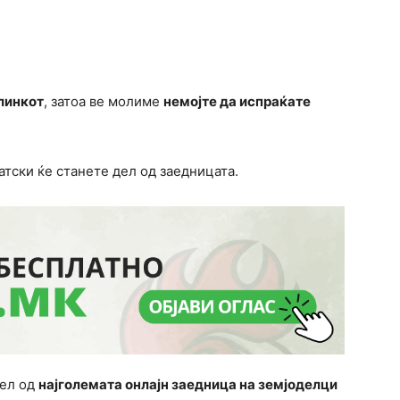
линкот
, затоа ве молиме
немојте да испраќате
атски ќе станете дел од заедницата.
дел од
најголемата онлајн заедница на земјоделци