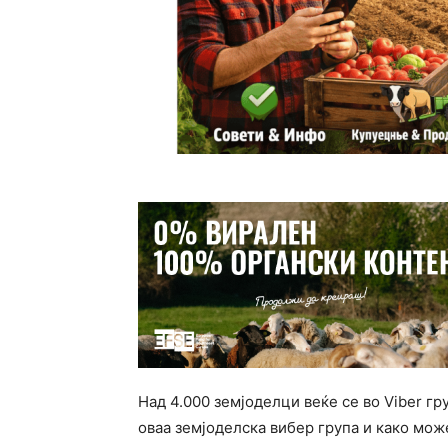
Над 4.000 земјоделци веќе се во Viber гр
оваа земјоделска вибер група и како мож