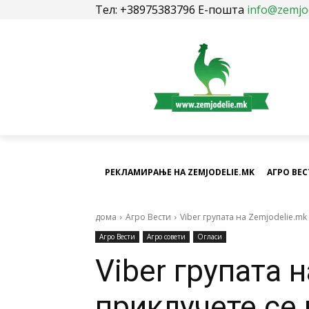
Тел: +38975383796 Е-пошта
info@zemjo
РЕКЛАМИРАЊЕ НА ZEMJODELIE.MK
АГРО ВЕ
дома
Агро Вести
Viber групата на Zemjodelie.m
Агро Вести
Агро совети
Огласи
Viber групата 
приклучете се 