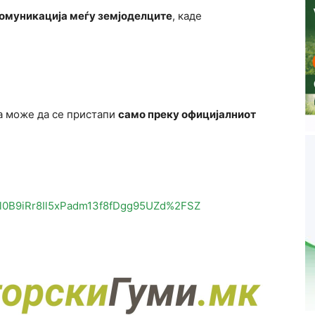
комуникација меѓу земјоделците
, каде
ка може да се пристапи
само преку официјалниот
l0B9iRr8Il5xPadm13f8fDgg95UZd%2FSZ