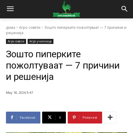
дома
Агро совети
Зошто пиперките пожолтуваат — 7 причини и
решенија
Агро совети
Агро училница
Зошто пиперките
пожолтуваат — 7 причини
и решенија
May 18, 2026 9:47
Facebook
X
Pinterest