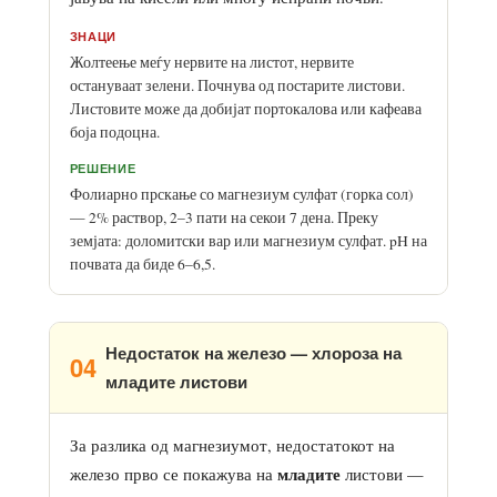
ЗНАЦИ
Жолтеење меѓу нервите на листот, нервите
остануваат зелени. Почнува од постарите листови.
Листовите може да добијат портокалова или кафеава
боја подоцна.
РЕШЕНИЕ
Фолиарно прскање со магнезиум сулфат (горка сол)
— 2% раствор, 2–3 пати на секои 7 дена. Преку
земјата: доломитски вар или магнезиум сулфат. pH на
почвата да биде 6–6,5.
Недостаток на железо — хлороза на
04
младите листови
За разлика од магнезиумот, недостатокот на
младите
железо прво се покажува на
листови —