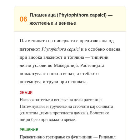
Пламеница (Phytophthora capsici) —
06
жолтеење и венење
Пламеницата на пиперката е предизвикана од
Phytophthora capsici
патогенот
и е особено опасна
при висока влажност и топлина — типични
летни услови во Македонија. Растенијата
пожолтуваат нагло и венат, а стеблото
потемнува и трули при основата.
ЗНАЦИ
Нагло жолтеење и венење на цели растенија.
Потемнување и трулеење на стеблото кај основата
(симптом „темна прстенеста дамка”). Болеста се
шири брзо при влажно време.
РЕШЕНИЕ
Превентивно третирање со фунгициди — Ридомил