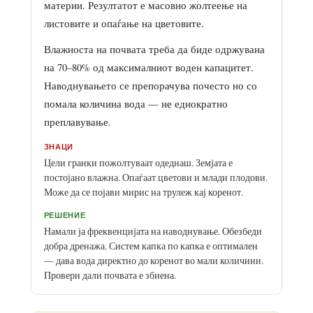
материи. Резултатот е масовно жолтеење на
листовите и опаѓање на цветовите.
Влажноста на почвата треба да биде одржувана
на 70–80% од максималниот воден капацитет.
Наводнувањето се препорачува почесто но со
помала количина вода — не еднократно
преплавување.
ЗНАЦИ
Цели гранки пожолтуваат одеднаш. Земјата е
постојано влажна. Опаѓаат цветови и млади плодови.
Може да се појави мирис на трулеж кај коренот.
РЕШЕНИЕ
Намали ја фреквенцијата на наводнување. Обезбеди
добра дренажа. Систем капка по капка е оптимален
— дава вода директно до коренот во мали количини.
Провери дали почвата е збиена.