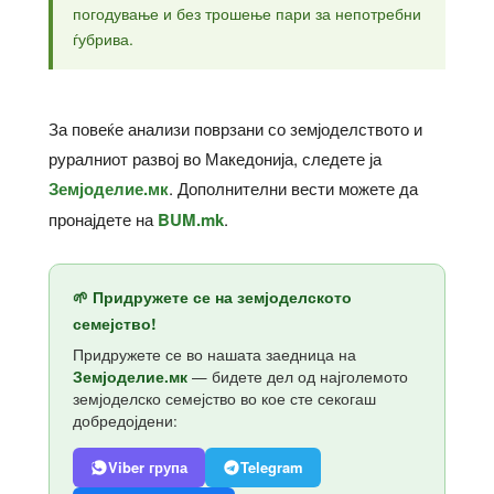
погодување и без трошење пари за непотребни
ѓубрива.
За повеќе анализи поврзани со земјоделството и
руралниот развој во Македонија, следете ја
Земјоделие.мк
. Дополнителни вести можете да
пронајдете на
BUM.mk
.
🌱 Придружете се на земјоделското
семејство!
Придружете се во нашата заедница на
Земјоделие.мк
— бидете дел од најголемото
земјоделско семејство во кое сте секогаш
добредојдени:
Viber група
Telegram