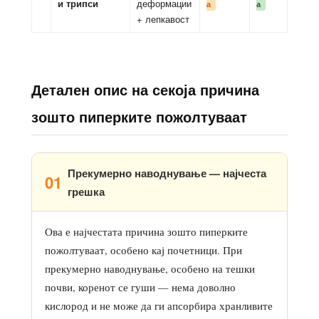
и трипси
деформации
а
а
+ лепкавост
Детален опис на секоја причина
зошто пиперките пожолтуваат
Прекумерно наводнување — најчеста
01
грешка
Ова е најчестата причина зошто пиперките
пожолтуваат, особено кај почетници. При
прекумерно наводнување, особено на тешки
почви, коренот се гуши — нема доволно
кислород и не може да ги апсорбира хранливите