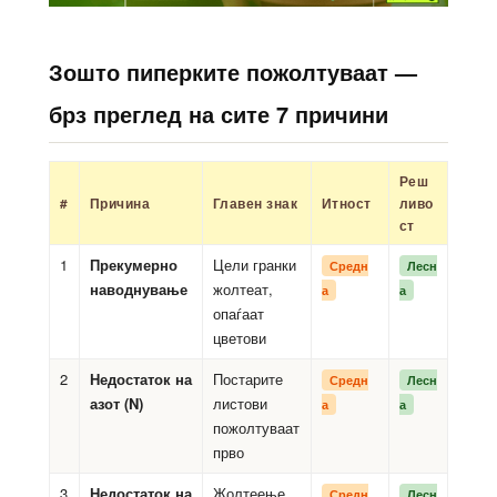
Зошто пиперките пожолтуваат —
брз преглед на сите 7 причини
Реш
#
Причина
Главен знак
Итност
ливо
ст
1
Прекумерно
Цели гранки
Средн
Лесн
наводнување
жолтеат,
а
а
опаѓаат
цветови
2
Недостаток на
Постарите
Средн
Лесн
азот (N)
листови
а
а
пожолтуваат
прво
3
Недостаток на
Жолтеење
Средн
Лесн