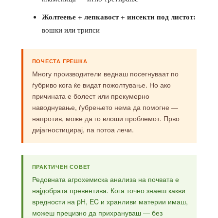
Жолтеење + лепкавост + инсекти под листот:
вошки или трипси
ПОЧЕСТА ГРЕШКА
Многу производители веднаш посегнуваат по
ѓубриво кога ќе видат пожолтување. Но ако
причината е болест или прекумерно
наводнување, ѓубрењето нема да помогне —
напротив, може да го влоши проблемот. Прво
дијагностицирај, па потоа лечи.
ПРАКТИЧЕН СОВЕТ
Редовната агрохемиска анализа на почвата е
најдобрата превентива. Кога точно знаеш какви
вредности на pH, EC и хранливи материи имаш,
можеш прецизно да прихрануваш — без