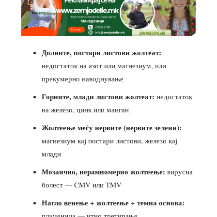
Долните, постари листови жолтеат:
недостаток на азот или магнезиум, или
прекумерно наводнување
Горните, млади листови жолтеат:
недостаток
на железо, цинк или манган
Жолтеење меѓу нервите (нервите зелени):
магнезиум кај постари листови, железо кај
млади
Мозаично, нерамномерно жолтеење:
вирусна
болест — CMV или TMV
Нагло венење + жолтеење + темна основа:
пламеница — итно третирање