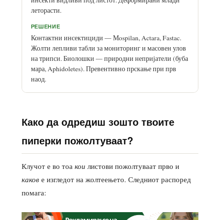
инсекти видливи под листот. Деформирани млади
леторасти.
РЕШЕНИЕ
Контактни инсектициди — Мospilan, Actara, Fastac.
Жолти лепливи табли за мониторинг и масовен улов
на трипси. Биолошки — природни непријатели (буба
мара, Aphidoletes). Превентивно прскање при прв
наод.
Како да одредиш зошто твоите
пиперки пожолтуваат?
Клучот е во тоа
кои
листови пожолтуваат прво и
каков
е изгледот на жолтеењето. Следниот распоред
помага: