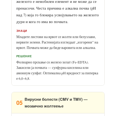
железото е немобилен елемент и не може да се
пренасочи. Честа причина е алкална почва (pH
над 7) која го блокира усвојувањето на железото
дури и кога го има во почвата.
ЗНАЦИ
Младите листови на врвот се жолти или белузлави,
нервите зелени. Растенијата изгледаат „изгорени” на
врвот. Почвата може да биде варовита или алкална.
РЕШЕНИЕ
Фолиарно прскање со железо хелат (Fe-EDTA).
Закисели ја почвата — сулфурна киселина или
амониум сулфат. Оптимална pH вредност за пиперка
е 6,0–6,8.
Вирусни болести (CMV и TMV) —
05
мозаично жолтеење