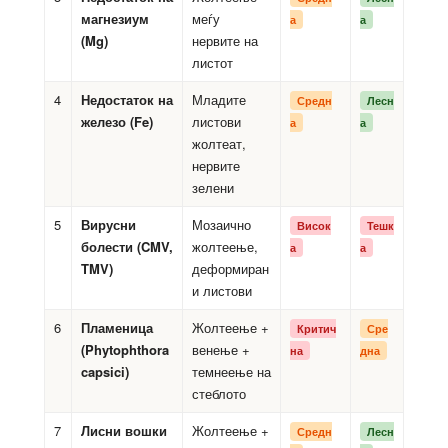
магнезиум
меѓу
а
а
(Mg)
нервите на
листот
4
Недостаток на
Младите
Средн
Лесн
железо (Fe)
листови
а
а
жолтеат,
нервите
зелени
5
Вирусни
Мозаично
Висок
Тешк
болести (CMV,
жолтеење,
а
а
TMV)
деформиран
и листови
6
Пламеница
Жолтеење +
Критич
Сре
(Phytophthora
венење +
на
дна
capsici)
темнеење на
стеблото
7
Лисни вошки
Жолтеење +
Средн
Лесн