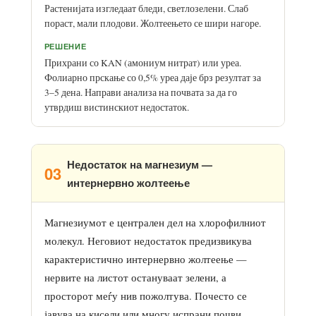
Растенијата изгледаат бледи, светлозелени. Слаб
пораст, мали плодови. Жолтеењето се шири нагоре.
РЕШЕНИЕ
Прихрани со KAN (амониум нитрат) или уреа.
Фолиарно прскање со 0,5% уреа даје брз резултат за
3–5 дена. Направи анализа на почвата за да го
утврдиш вистинскиот недостаток.
Недостаток на магнезиум —
03
интернервно жолтеење
Магнезиумот е централен дел на хлорофилниот
молекул. Неговиот недостаток предизвикува
карактеристично интернервно жолтеење —
нервите на листот остануваат зелени, а
просторот меѓу нив пожолтува. Почесто се
јавува на кисели или многу испрани почви.