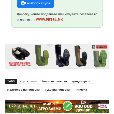
Facebook група
Доколку нешто продавате или купувате посетете го
огласникот:
WWW.PETEL.MK
TAGS
агро совети
болести пиперка
градинарство
жолтеење на пиперки
исхрана пиперка
пиперка