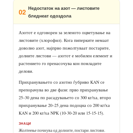
Недостаток на азот — листовите
02
бледнеат одоздола
Азотот е одговорен за зеленото оцветување на
листовите (хлорофил). Кога пиперките немаат
доволно азот, најпрво пожолтуваат постарите,
долните листови — азотот е мобилен елемент и
растението го пренасочува кон помладите
делови.
Прихранувањето со азотно ѓубриво KAN се
препорачува во две фази: прво прихранување
25–30 дена по расадувањето со 300 кг/ха, второ
прихранување 20–25 дена подоцна со 200 кг/ха
KAN и 200 кг/ха NPK (10-30-20 или 15-15-15).
ЗНАЦИ
Жолтеење почнува од долните, постари листови.