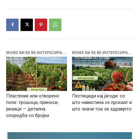
МОЖЕ БИ ЌЕ ВЕ ИНТЕРЕСИРА...
МОЖЕ БИ ЌЕ ВЕ ИНТЕРЕСИРА...
Пластеник или отворено
Пестициди кај јагоди: со
поле: трошоци, приноси,
што навистина се прскаат и
ризици — детална
што значи тоа за здравјето
споредба со бројки