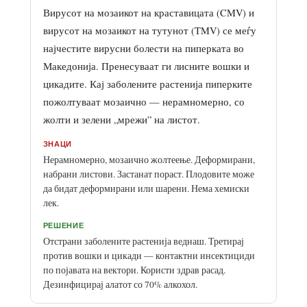
Вирусот на мозаикот на краставицата (CMV) и
вирусот на мозаикот на тутунот (TMV) се меѓу
најчестите вирусни болести на пиперката во
Македонија. Пренесуваат ги лисните вошки и
цикадите. Кај заболените растенија пиперките
пожолтуваат мозаично — нерамномерно, со
жолти и зелени „мрежи” на листот.
ЗНАЦИ
Нерамномерно, мозаично жолтеење. Деформирани,
набрани листови. Застанат пораст. Плодовите може
да бидат деформирани или шарени. Нема хемиски
лек.
РЕШЕНИЕ
Отстрани заболените растенија веднаш. Третирај
против вошки и цикади — контактни инсектициди
по појавата на вектори. Користи здрав расад.
Дезинфицирај алатот со 70% алкохол.