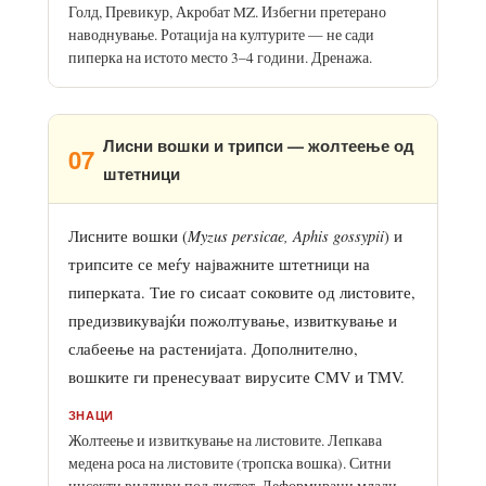
Голд, Превикур, Акробат MZ. Избегни претерано
наводнување. Ротација на културите — не сади
пиперка на истото место 3–4 години. Дренажа.
Лисни вошки и трипси — жолтеење од
07
штетници
Myzus persicae, Aphis gossypii
Лисните вошки (
) и
трипсите се меѓу најважните штетници на
пиперката. Тие го сисаат соковите од листовите,
предизвикувајќи пожолтување, извиткување и
слабеење на растенијата. Дополнително,
вошките ги пренесуваат вирусите CMV и TMV.
ЗНАЦИ
Жолтеење и извиткување на листовите. Лепкава
медена роса на листовите (тропска вошка). Ситни