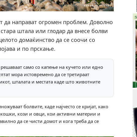
ат да направат огромен проблем. Доволно
 стара штала или глодар да внесе болви
 целото домаќинство да се соочи со
ојава и по прскање.
 решаваат само со капење на кучето или едно
ултат мора истовремено да се третираат
икот, шталата и местата каде што животните
ножуваат болвите, каде најчесто се кријат, како
кокошки, кози и овци, кои активни материи и
авилно да се чисти домот и кога треба да се