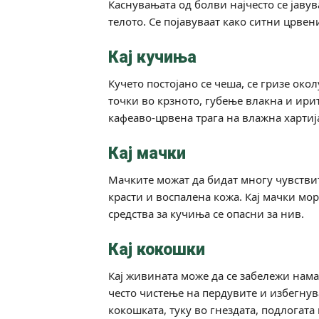
Каснувањата од болви најчесто се јавув
телото. Се појавуваат како ситни црвен
Кај кучиња
Кучето постојано се чеша, се гризе око
точки во крзното, губење влакна и ирит
кафеаво-црвена трага на влажна хартија
Кај мачки
Мачките можат да бидат многу чувствит
красти и воспалена кожа. Кај мачки мор
средства за кучиња се опасни за нив.
Кај кокошки
Кај живината може да се забележи нама
често чистење на пердувите и избегнув
кокошката, туку во гнездата, подлогата