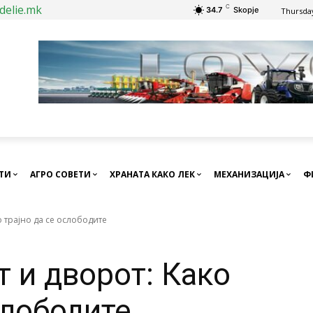
delie.mk
C
34.7
Skopje
Thursday
СТИ
АГРО СОВЕТИ
ХРАНАТА КАКО ЛЕК
МЕХАНИЗАЦИЈА
Ф
о трајно да се ослободите
 и дворот: Како
слободите