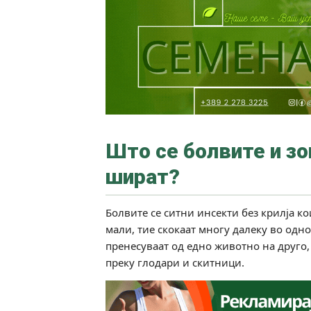
Што се болвите и зо
шират?
Болвите се ситни инсекти без крилја ко
мали, тие скокаат многу далеку во одно
пренесуваат од едно животно на друго,
преку глодари и скитници.