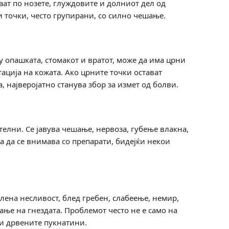
аат по нозете, глуждовите и долниот дел од
и точки, често групирани, со силно чешање.
лу опашката, стомакот и вратот, може да има црни
ација на кожата. Ако црните точки остават
, најверојатно станува збор за измет од болви.
елни. Се јавува чешање, нервоза, губење влакна,
а да се внимава со препарати, бидејќи некои
лена несливост, блед гребен, слабеење, немир,
ање на гнездата. Проблемот често не е само на
 и дрвените пукнатини.