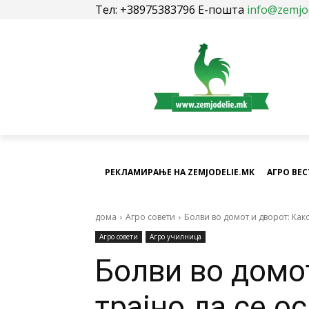
Тел: +38975383796 Е-пошта
info@zemjo
РЕКЛАМИРАЊЕ НА ZEMJODELIE.MK
АГРО ВЕ
дома
Агро совети
Болви во домот и дворот: Как
Агро совети
Агро училница
Болви во домот
трајно да се о