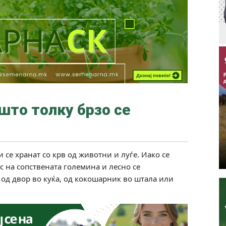
што толку брзо се
и се хранат со крв од животни и луѓе. Иако се
с на сопствената големина и лесно се
 од двор во куќа, од кокошарник во штала или