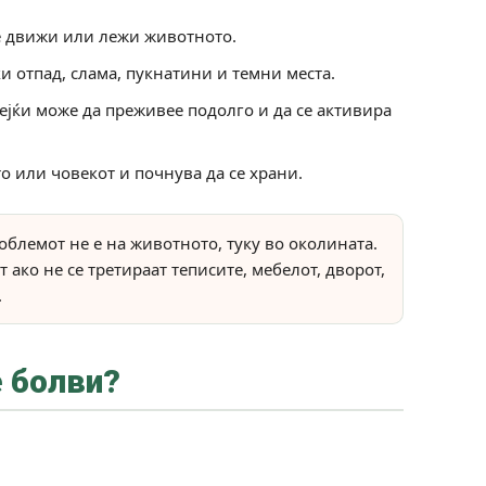
се движи или лежи животното.
и отпад, слама, пукнатини и темни места.
ејќи може да преживее подолго и да се активира
о или човекот и почнува да се храни.
облемот не е на животното, туку во околината.
 ако не се третираат теписите, мебелот, дворот,
.
е болви?