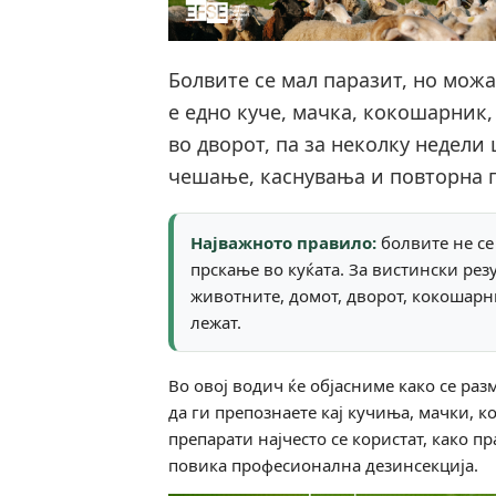
Болвите се мал паразит, но мож
е едно куче, мачка, кокошарник,
во дворот, па за неколку недели
чешање, каснувања и повторна п
Најважното правило:
болвите не се
прскање во куќата. За вистински рез
животните, домот, дворот, кокошарн
лежат.
Во овој водич ќе објасниме како се разм
да ги препознаете кај кучиња, мачки, 
препарати најчесто се користат, како пр
повика професионална дезинсекција.