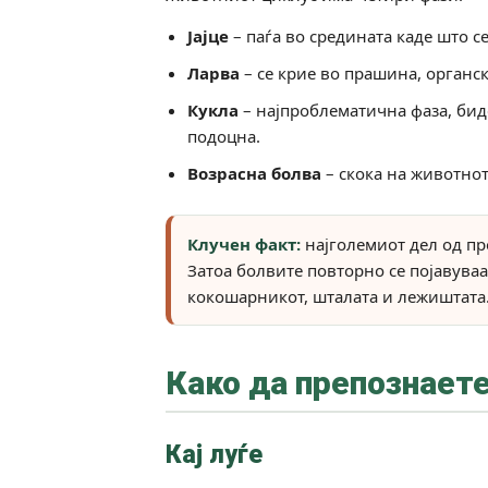
Јајце
– паѓа во средината каде што 
Ларва
– се крие во прашина, органск
Кукла
– најпроблематична фаза, бид
подоцна.
Возрасна болва
– скока на животнот
Клучен факт:
најголемиот дел од пр
Затоа болвите повторно се појавуваат
кокошарникот, шталата и лежиштата
Како да препознает
Кај луѓе