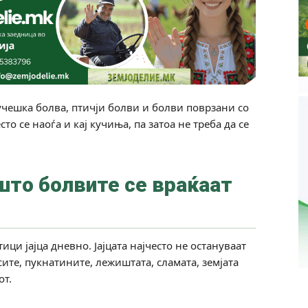
кучешка болва, птичји болви и болви поврзани со
то се наоѓа и кај кучиња, па затоа не треба да се
што болвите се враќаат
ци јајца дневно. Јајцата најчесто не остануваат
сите, пукнатините, лежиштата, сламата, земјата
от.