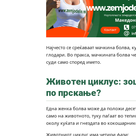
Најчесто се среќаваат мачкина болва, 
глодари. Во пракса, мачкината болва чес
суди само според името.
Животен циклус: зо
по прскање?
Една женка болва може да положи десети
само на животното, туку паѓаат во тепи
околу куќата и гнездата во кокошарник
Животниот циклус има четири фази: