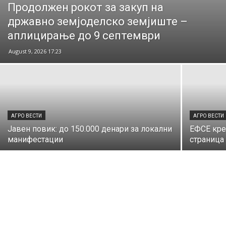
Продолжен рокот за закуп на
државно земјоделско земјиште –
аплицирање до 9 септември
August 9, 2026 17:23
АГРО ВЕСТИ
АГРО ВЕСТИ
Јавен повик: до 150.000 денари за локални
ЕФСЕ кре
манифестации
страница