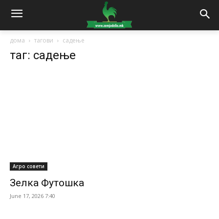
дома
тагови
садење
таг: садење
Агро совети
Зелка Футошка
June 17, 2026 7:40