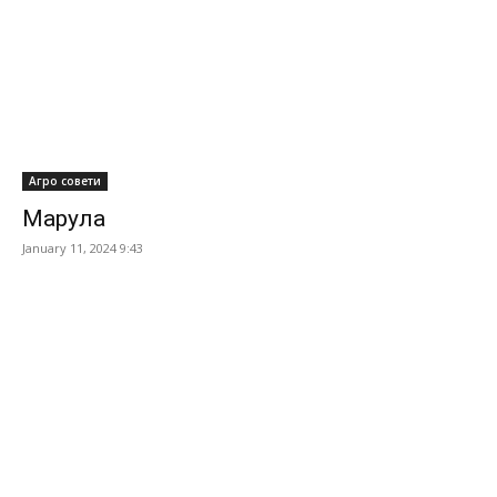
Агро совети
Марула
January 11, 2024 9:43