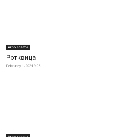
Агро совети
Ротквица
February 1, 2024 9:05
Агро совети