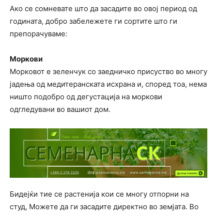
Ако се сомневате што да засадите во овој период од
годината, добро забележете ги сортите што ги
препорачуваме:
Моркови
Морковот е зеленчук со заедничко присуство во многу
јадења од медитеранската исхрана и, според тоа, нема
ништо подобро од дегустација на моркови
одгледувани во вашиот дом.
Бидејќи тие се растенија кои се многу отпорни на
студ, Можете да ги засадите директно во земјата. Во