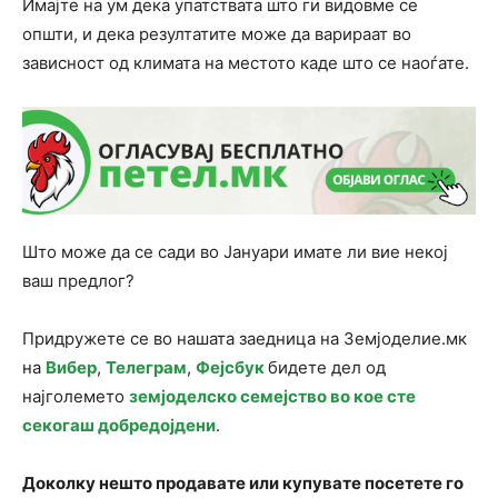
Имајте на ум дека упатствата што ги видовме се
општи, и дека резултатите може да варираат во
зависност од климата на местото каде што се наоѓате.
Што може да се сади во Јануари имате ли вие некој
ваш предлог?
Придружете се во нашата заедница на Земјоделие.мк
на
Вибер
,
Телеграм
,
Фејсбук
бидете дел од
најголемето
земјоделско семејство во кое сте
секогаш добредојдени
.
Доколку нешто продавате или купувате посетете го