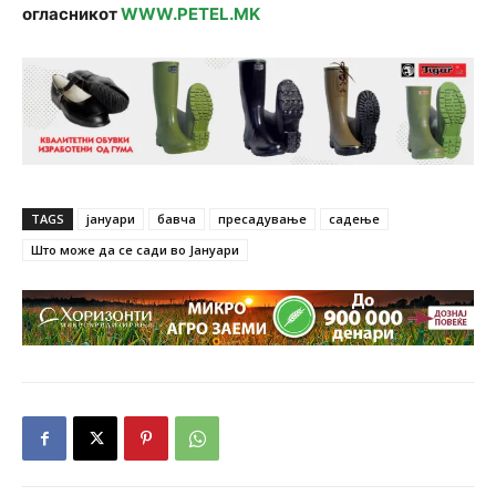
огласникот
WWW.PETEL.MK
TAGS
јануари
бавча
пресадување
садење
Што може да се сади во Јануари