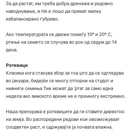
За да растат, им треба добра дренажа и редовно
наводнување, и Не е лошо да примат малку
избалансирано ѓубриво.
Ако температурата се движи помеѓу 10º и 20º C,
ртење на семето се случува во рок од седум до 14
дена.
Ротквици
Класика кога станува збор за тоа што да се одгледува
во јануари, бидејќи се многу отпорни на студот и
нивните семиња Тие можат да ‘ртат за само една
недела ако зимското време не е премногу екстремно.
Наша препорака е ротквиците да ги ставите директно
на земја. Во распоредени редови кои овозможуваат
соодветен раст, и одржувајте ја почвата влажна.