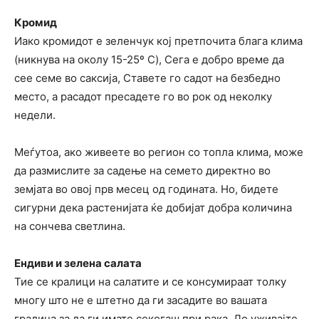
Кромид
Иако кромидот е зеленчук кој претпочита блага клима
(никнува на околу 15-25º C), Сега е добро време да
сее семе во саксија, Ставете го садот на безбедно
место, а расадот пресадете го во рок од неколку
недели.
Меѓутоа, ако живеете во регион со топла клима, може
да размислите за садење на семето директно во
земјата во овој прв месец од годината. Но, бидете
сигурни дека растенијата ќе добијат добра количина
на сончева светлина.
Ендиви и зелена салата
Тие се кралици на салатите и се консумираат толку
многу што не е штетно да ги засадите во вашата
градина за да ги имате секогаш при рака. До уживајте