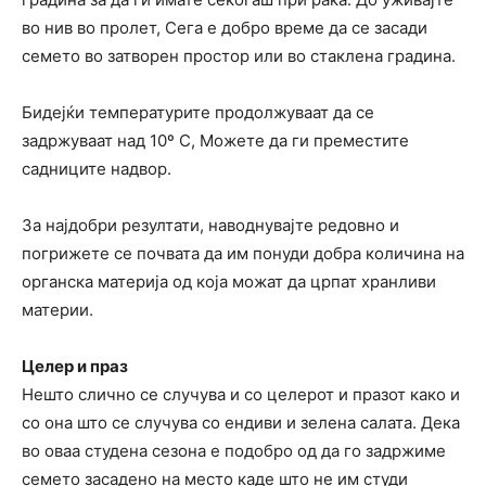
во нив во пролет, Сега е добро време да се засади
семето во затворен простор или во стаклена градина.
Бидејќи температурите продолжуваат да се
задржуваат над 10º C, Можете да ги преместите
садниците надвор.
За најдобри резултати, наводнувајте редовно и
погрижете се почвата да им понуди добра количина на
органска материја од која можат да црпат хранливи
материи.
Целер и праз
Нешто слично се случува и со целерот и празот како и
со она што се случува со ендиви и зелена салата. Дека
во оваа студена сезона е подобро од да го задржиме
семето засадено на место каде што не им студи