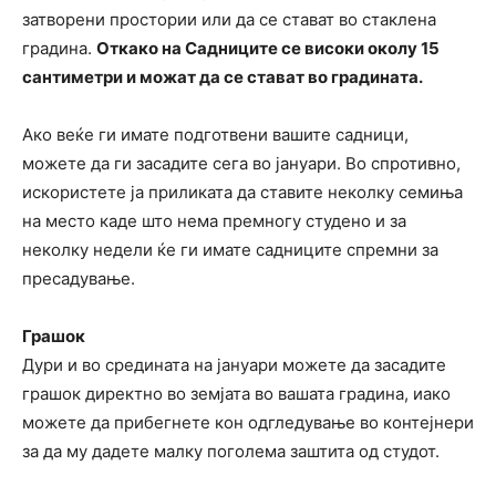
затворени простории или да се стават во стаклена
градина.
Откако на Садниците се високи околу 15
сантиметри и можат да се стават во градината.
Ако веќе ги имате подготвени вашите садници,
можете да ги засадите сега во јануари. Во спротивно,
искористете ја приликата да ставите неколку семиња
на место каде што нема премногу студено и за
неколку недели ќе ги имате садниците спремни за
пресадување.
Грашок
Дури и во средината на јануари можете да засадите
грашок директно во земјата во вашата градина, иако
можете да прибегнете кон одгледување во контејнери
за да му дадете малку поголема заштита од студот.