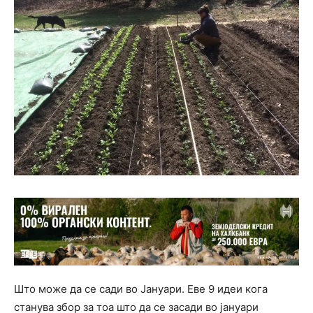
Што може да се сади во Јануари. Еве 9 идеи кога
станува збор за тоа што да се засади во јануари