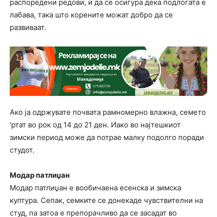
распоредени редови, и да се осигура дека подлогата е
лабава, така што корените можат добро да се
развиваат.
Ако ја одржувате почвата рамномерно влажна, семето
‘ртат во рок од 14 до 21 ден. Иако во најтешкиот
зимски период може да потрае малку подолго поради
студот.
Модар патлиџан
Модар патлиџан е вообичаена есенска и зимска
култура. Сепак, семките се донекаде чувствителни на
студ, па затоа е препорачливо да се засадат во