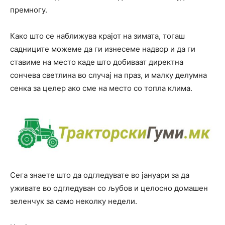
премногу.
Како што се наближува крајот на зимата, тогаш
садниците можеме да ги изнесеме надвор и да ги
ставиме на место каде што добиваат директна
сончева светлина во случај на праз, и малку делумна
сенка за целер ако сме на место со топла клима.
Сега знаете што да одгледувате во јануари за да
уживате во одгледуван со љубов и целосно домашен
зеленчук за само неколку недели.