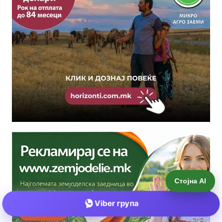
Стојна AI
Viber група