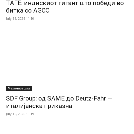
TAFE: индискиот гигант што победи во
битка со AGCO
July 16, 2026 11:10
Механизација
SDF Group: од SAME до Deutz-Fahr —
италијанска приказна
July 15, 2026 13:19