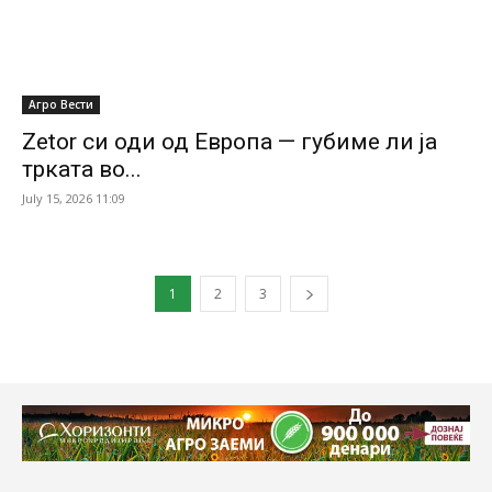
Агро Вести
Zetor си оди од Европа — губиме ли ја
трката во...
July 15, 2026 11:09
1
2
3