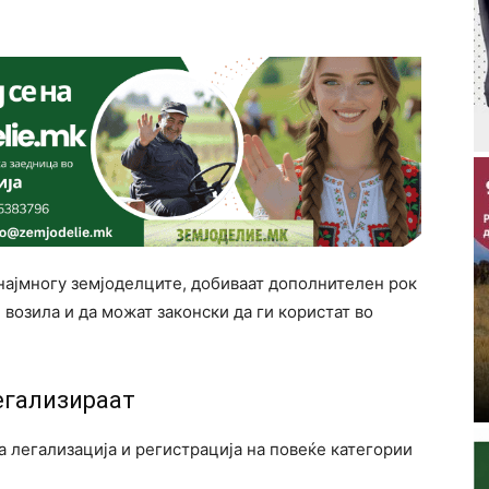
 најмногу земјоделците, добиваат дополнителен рок
 возила и да можат законски да ги користат во
егализираат
а легализација и регистрација на повеќе категории