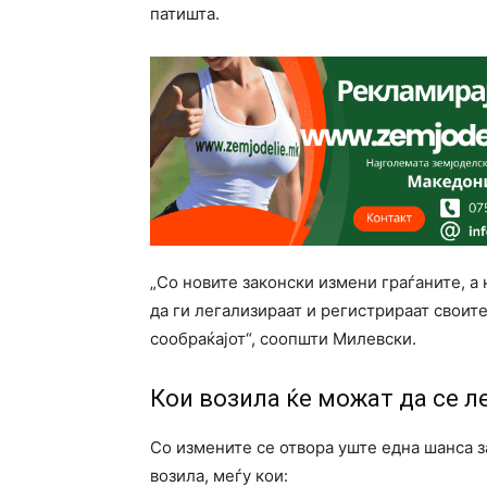
патишта.
„Со новите законски измени граѓаните, а
да ги легализираат и регистрираат своите
сообраќајот“, соопшти Милевски.
Кои возила ќе можат да се л
Со измените се отвора уште една шанса з
возила, меѓу кои: