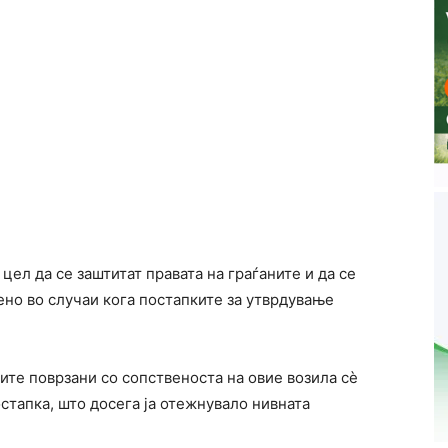
ел да се заштитат правата на граѓаните и да се
ено во случаи кога постапките за утврдување
те поврзани со сопственоста на овие возила сè
стапка, што досега ја отежнувало нивната