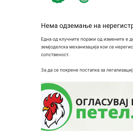
Нема одземање на нерегист
Една од клучните пораки од измените е д
земјоделска механизација кои се нереги
сопственост.
За да се покрене постапка за легализациј