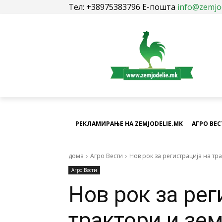
Тел: +38975383796 Е-пошта
info@zemjo
РЕКЛАМИРАЊЕ НА ZEMJODELIE.MK
АГРО ВЕ
дома
Агро Вести
Нов рок за регистрација на тр
Агро Вести
Нов рок за рег
трактори и зе