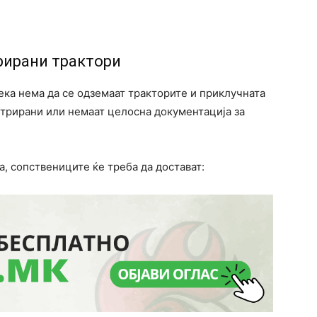
рирани трактори
ека нема да се одземаат тракторите и приклучната
стрирани или немаат целосна документација за
а, сопствениците ќе треба да достават: