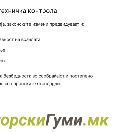
техничка контрола
ја, законските измени предвидуваат и:
авност на возилата
ање
ите
а безбедноста во сообраќајот и постепено
о со европските стандарди.