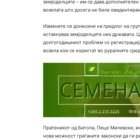
земјоделците – им се дава дополнителен 
возилата што досега не биле евидентира
Измените се донесени на предлог на гру
истакнуваа земјоделците низ државата. 
долгогодишниот проблем со регистрација
возила кои се користат во руралните сре
Пратеникот од Битола, Пеце Милевски, и
нова можност граѓаните законски да ги ре