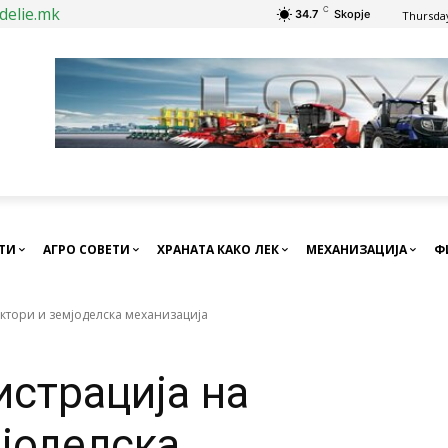
delie.mk
C
34.7
Skopje
Thursday
СТИ
АГРО СОВЕТИ
ХРАНАТА КАКО ЛЕК
МЕХАНИЗАЦИЈА
Ф
актори и земјоделска механизација
истрација на
мјоделска