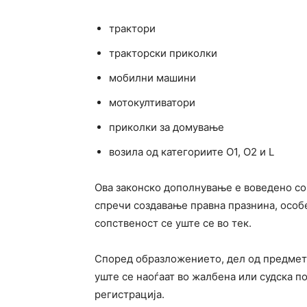
трактори
тракторски приколки
мобилни машини
мотокултиватори
приколки за домување
возила од категориите O1, O2 и L
Ова законско дополнување е воведено со ц
спречи создавање правна празнина, особ
сопственост се уште се во тек.
Според образложението, дел од предмети
уште се наоѓаат во жалбена или судска по
регистрација.