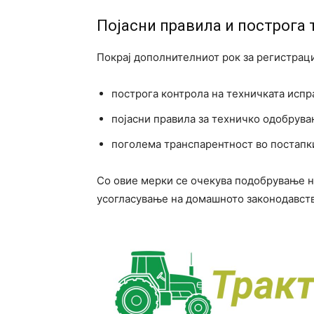
Појасни правила и построга 
Покрај дополнителниот рок за регистраци
построга контрола на техничката испр
појасни правила за техничко одобрув
поголема транспарентност во постапк
Со овие мерки се очекува подобрување н
усогласување на домашното законодавств