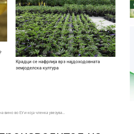
?
Крадци се нафрлија врз најдоходoвната
земјоделска култура