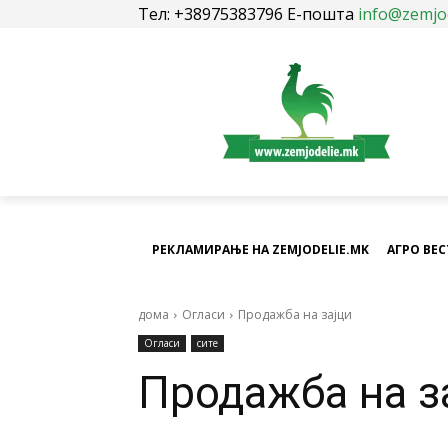
Тел: +38975383796 Е-пошта
info@zemjo
РЕКЛАМИРАЊЕ НА ZEMJODELIE.MK
АГРО ВЕ
дома
Огласи
Продажба на зајци
Огласи
сите
Продажба на з