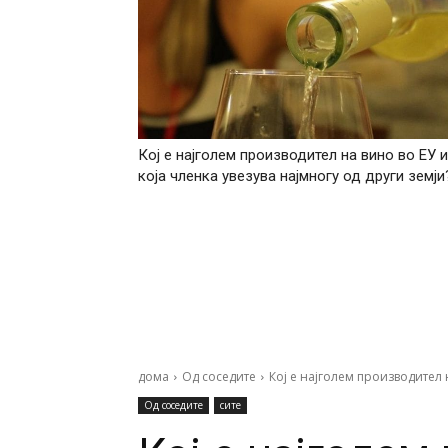
Кој е најголем производител на вино во ЕУ и
која членка увезува најмногу од други земји