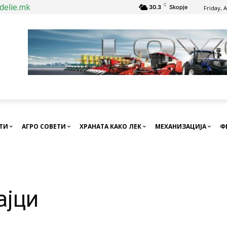
delie.mk
C
30.3
Skopje
Friday, 
СТИ
АГРО СОВЕТИ
ХРАНАТА КАКО ЛЕК
МЕХАНИЗАЦИЈА
Ф
ајци