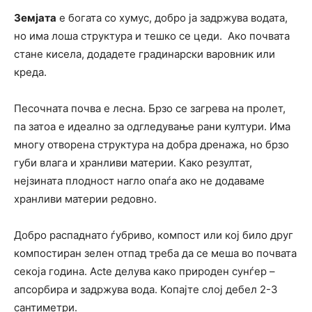
Земјата
е богата со хумус, добро ја задржува водата,
но има лоша структура и тешко се цеди. Ако почвата
стане кисела, додадете градинарски варовник или
креда.
Песочната почва е лесна. Брзо се загрева на пролет,
па затоа е идеално за одгледување рани култури. Има
многу отворена структура на добра дренажа, но брзо
губи влага и хранливи материи. Како резултат,
нејзината плодност нагло опаѓа ако не додаваме
хранливи материи редовно.
Добро распаднато ѓубриво, компост или кој било друг
компостиран зелен отпад треба да се меша во почвата
секоја година. Actе делува како природен сунѓер –
апсорбира и задржува вода. Копајте слој дебел 2-3
сантиметри.