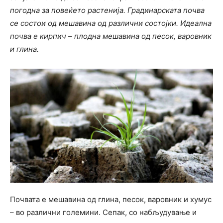
погодна за повеќето растенија. Градинарската почва
се состои од мешавина од различни состојки. Идеална
почва е кирпич – плодна мешавина од песок, варовник
и глина.
Почвата е мешавина од глина, песок, варовник и хумус
– во различни големини. Сепак, со набљудување и