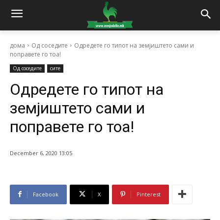
дома
Од соседите
Одредете го типот на земјиштето сами и
поправете го тоа!
Од соседите
сите
Одредете го типот на
земјиштето сами и
поправете го тоа!
December 6, 2020 13:05
Facebook
X
Pinterest