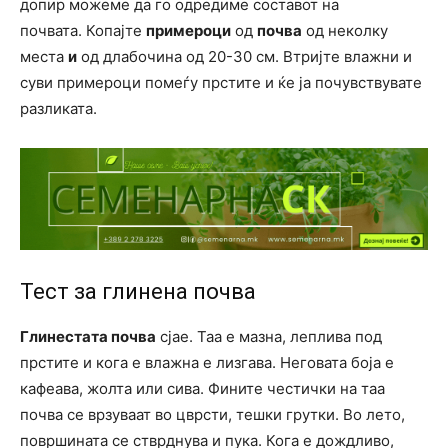
допир можеме да го одредиме составот на
почвата. Копајте
примероци
од
почва
од неколку
места
и
од длабочина од 20-30 см. Втријте влажни и
суви примероци помеѓу прстите и ќе ја почувствувате
разликата.
Тест за глинена почва
Глинестата почва
сјае. Таа е мазна, леплива под
прстите и кога е влажна е лизгава. Неговата боја е
кафеава, жолта или сива. Фините честички на таа
почва се врзуваат во цврсти, тешки грутки. Во лето,
површината се стврднува и пука. Кога е дождливо,