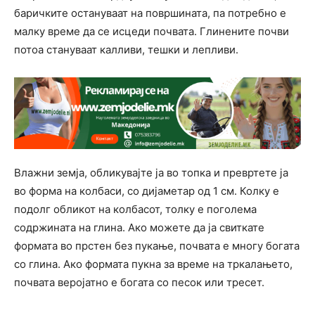
баричките остануваат на површината, па потребно е
малку време да се исцеди почвата. Глинените почви
потоа стануваат калливи, тешки и лепливи.
Влажни земја, обликувајте ја во топка и превртете ја
во форма на колбаси, со дијаметар од 1 см. Колку е
подолг обликот на колбасот, толку е поголема
содржината на глина. Ако можете да ја свиткате
формата во прстен без пукање, почвата е многу богата
со глина. Ако формата пукна за време на тркалањето,
почвата веројатно е богата со песок или тресет.