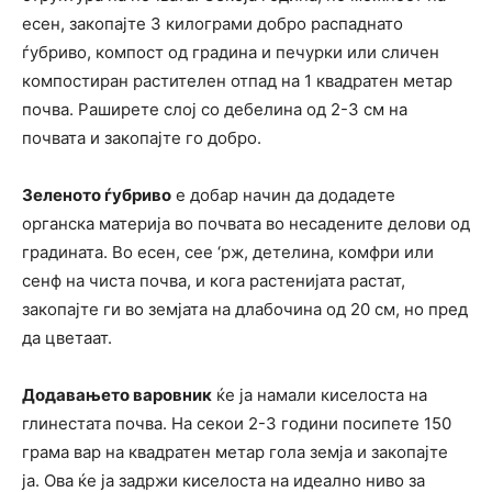
есен, закопајте 3 килограми добро распаднато
ѓубриво, компост од градина и печурки или сличен
компостиран растителен отпад на 1 квадратен метар
почва. Раширете слој со дебелина од 2-3 см на
почвата и закопајте го добро.
Зеленото ѓубриво
е добар начин да додадете
органска материја во почвата во несадените делови од
градината. Во есен, сее ‘рж, детелина, комфри или
сенф на чиста почва, и кога растенијата растат,
закопајте ги во земјата на длабочина од 20 см, но пред
да цветаат.
Додавањето варовник
ќе ја намали киселоста на
глинестата почва. На секои 2-3 години посипете 150
грама вар на квадратен метар гола земја и закопајте
ја. Ова ќе ја задржи киселоста на идеално ниво за