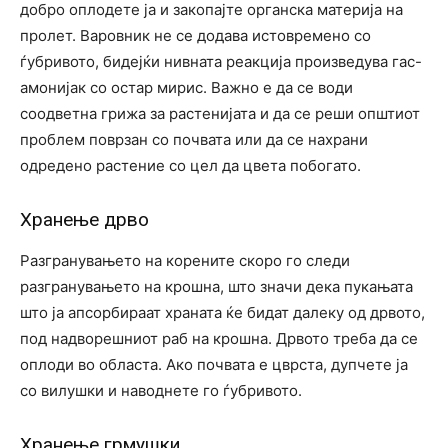
добро оплодете ја и закопајте органска материја на
пролет. Варовник не се додава истовремено со
ѓубривото, бидејќи нивната реакција произведува гас-
амонијак со остар мирис. Важно е да се води
соодветна грижа за растенијата и да се реши општиот
проблем поврзан со почвата или да се нахрани
одредено растение со цел да цвета побогато.
Хранење дрво
Разгранувањето на корените скоро го следи
разгранувањето на крошна, што значи дека пукањата
што ја апсорбираат храната ќе бидат далеку од дрвото,
под надворешниот раб на крошна. Дрвото треба да се
оплоди во областа. Ако почвата е цврста, дупчете ја
со вилушки и наводнете го ѓубривото.
Хранење грмушки