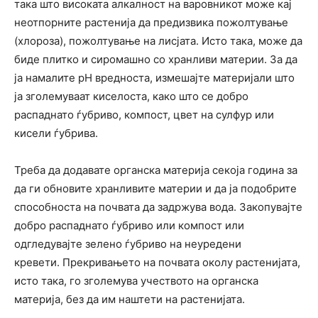
така што високата алкалност на варовникот може кај
неотпорните растенија да предизвика пожолтување
(хлороза), пожолтување на лисјата. Исто така, може да
биде плитко и сиромашно со хранливи материи. За да
ја намалите pH вредноста, измешајте материјали што
ја зголемуваат киселоста, како што се добро
распаднато ѓубриво, компост, цвет на сулфур или
кисели ѓубрива.
Треба да додавате органска материја секоја година за
да ги обновите хранливите материи и да ја подобрите
способноста на почвата да задржува вода. Закопувајте
добро распаднато ѓубриво или компост или
одгледувајте зелено ѓубриво на неуредени
кревети. Прекривањето на почвата околу растенијата,
исто така, го зголемува учеството на органска
материја, без да им наштети на растенијата.