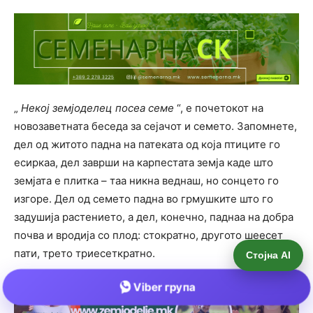
Стојна AI
Viber група