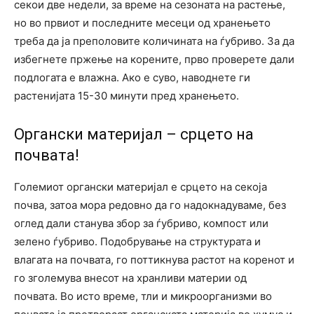
секои две недели, за време на сезоната на растење,
но во првиот и последните месеци од хранењето
треба да ја преполовите количината на ѓубриво. За да
избегнете пржење на корените, прво проверете дали
подлогата е влажна. Ако е суво, наводнете ги
растенијата 15-30 минути пред хранењето.
Органски материјал – срцето на
почвата!
Големиот органски материјал е срцето на секоја
почва, затоа мора редовно да го надокнадуваме, без
оглед дали станува збор за ѓубриво, компост или
зелено ѓубриво. Подобрување на структурата и
влагата на почвата, го поттикнува растот на коренот и
го зголемува внесот на хранливи материи од
почвата. Во исто време, тли и микроорганизми во