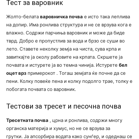
Тест за варовник
Жолто-белата
варовничка почва
е исто така леплива
на допир. Има ронлива структура и не се врзува кога е
влажно. Содржи парчиња варовник и може да биде
тврд. Добро е пропустлив за вода и брзо се суши во
лето. Ставете неколку земја на чиста, сува крпа и
завиткајте ја околу рабовите на крпата. Скршете ја
почвата и истурете ја во темна чинија. Истурете
бел
оцет врз
примерокот . Тогаш земјата ќе почне да се
пени. Колку повеќе пена и колку подолго трае, толку е
побогата почвата со варовник.
Тестови за тресет и песочна почва
Тресетната почва
, црна и ронлива, содржи многу
органска материја и хумус, но не се врзува за
грутки. Ја апсорбира водата како сунѓер, и одеднаш се