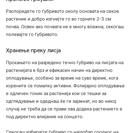
Распоредете го ѓубривото околу основата на секое
растение и добро изгнијте го во горните 2-3 см
почва. Освен ако почвата не е многу влажна, секогаш
полевајте го ѓубривото.
Хранење преку лисја
Прскањето на разредено течно ѓубриво на лисјата на
растенијата е брз и ефикасен начин на директно
оплодување, особено за време на суво време, кога
корените се помалку активни. Фолијарно оплодување
е одличен тоник за растенија кои се тешки за
одгледување и одеднаш ќе ги зајакнат, но во никој
случај не треба да се прави ова додека растението е
под директно влијание на сонцето.
Секогаш избирајте ѓубриво со најдобар сооднос на