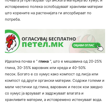
почвата ја претвораат органската материја во хумус и
истовремено полека ослободуваат хранливи материи
што корените на растенијата ги апсорбираат по
потреба.
Идеална почва е ”
глина
“, што е мешавина од 20-25%
глина, 30-35% варовник или креда и 40-50%
песок. Богато е со хумус како компост од лисја или
компост од други органски материи. Содржи големи и
мали честички од глина, варовник и песок кои заедно
со хумус ја врзуваат и задржуваат влагата и
хранливите материи, а истовремено истекуваат вода.