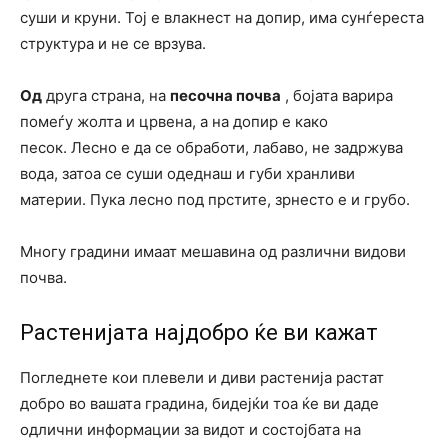
суши и круни. Тој е влакнест на допир, има сунѓереста
структура и не се врзува.
Од
друга страна, на
песочна почва
, бојата варира
помеѓу жолта и црвена, а на допир е како
песок. Лесно е да се обработи, лабаво, не задржува
вода, затоа се суши одеднаш и губи хранливи
материи. Пука лесно под прстите, зрнесто е и грубо.
Многу градини имаат мешавина од различни видови
почва.
Растенијата најдобро ќе ви кажат
Погледнете кои плевели и диви растенија растат
добро во вашата градина, бидејќи тоа ќе ви даде
одлични информации за видот и состојбата на