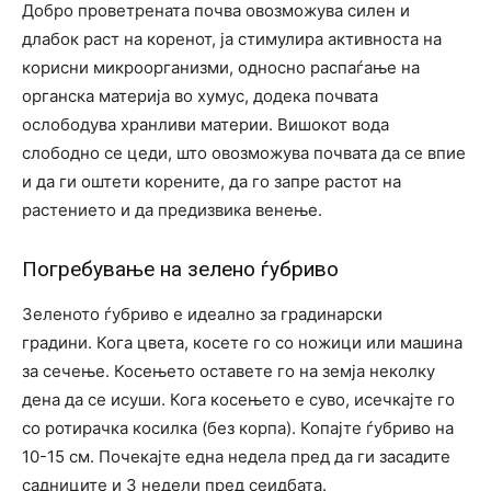
Добро проветрената почва овозможува силен и
длабок раст на коренот, ја стимулира активноста на
корисни микроорганизми, односно распаѓање на
органска материја во хумус, додека почвата
ослободува хранливи материи. Вишокот вода
слободно се цеди, што овозможува почвата да се впие
и да ги оштети корените, да го запре растот на
растението и да предизвика венење.
Погребување на зелено ѓубриво
Зеленото ѓубриво е идеално за градинарски
градини. Кога цвета, косете го со ножици или машина
за сечење. Косењето оставете го на земја неколку
дена да се исуши. Кога косењето е суво, исечкајте го
со ротирачка косилка (без корпа). Копајте ѓубриво на
10-15 см. Почекајте една недела пред да ги засадите
садниците и 3 недели пред сеидбата.