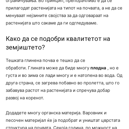
ограничувања. Во принцип, препорачливо е да се
прилагодат растенијата на типот на почвата, а не да се
менуваат нејзините својства за да одговараат на
растенијата што сакаме да ги одгледуваме.
Како да се подобри квалитетот на
земјиштето?
Тешката глинена почва е тешко да се
обработи. Глината може да биде многу
плодна
, но е
густа и во зима се лади многу и е натопена во вода. Од
друга страна, се загрева побавно во пролетта, што го
забавува растот на растенијата и спречува добар
развој на коренот.
Додадете многу органска материја. Варовник и
песочен материјал ќе ја подобрат и уништат цврстата
структура на почвата. Секоја година, по можност на