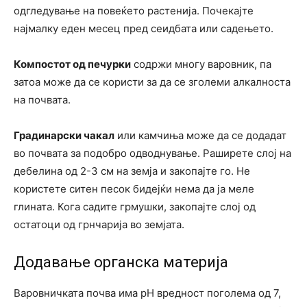
одгледување на повеќето растенија. Почекајте
најмалку еден месец пред сеидбата или садењето.
Компостот од печурки
содржи многу варовник, па
затоа може да се користи за да се зголеми алкалноста
на почвата.
Градинарски чакал
или камчиња може да се додадат
во почвата за подобро одводнување. Раширете слој на
дебелина од 2-3 см на земја и закопајте го. Не
користете ситен песок бидејќи нема да ја меле
глината. Кога садите грмушки, закопајте слој од
остатоци од грнчарија во земјата.
Додавање органска материја
Варовничката почва има pH вредност поголема од 7,