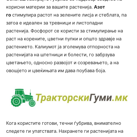
корисни материи за вашите растенија.
Азот
го
стимулира растот на зелените лисја и стеблата, па
затоа е идеален за тревници и листопадни
растенија. Фосфорот се користи за стимулирање на
раст на корените, цветни пупки и општо здравје на
растението. Калиумот ја зголемува отпорноста на
растенијата на штетници и болести, го забрзува
цветањето, односно развојот и созревањето, а на
овошјето и цвеќињата им дава поубава боја.
Кога користите готови, течни ѓубрива, внимателно
следете ги упатствата. Нахранете ги растенијата на