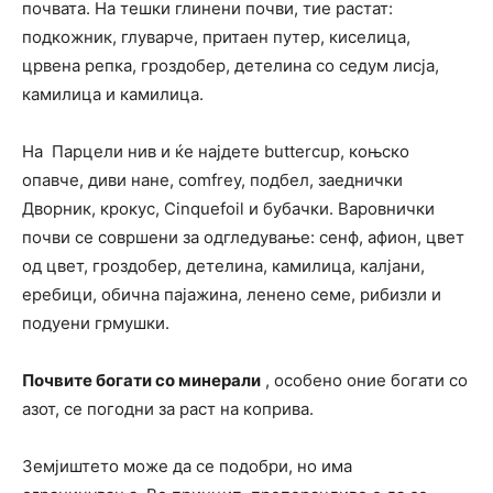
почвата. На тешки глинени почви, тие растат:
подкожник, глуварче, притаен путер, киселица,
црвена репка, гроздобер, детелина со седум лисја,
камилица и камилица.
На Парцели нив и ќе најдете buttercup, коњско
опавче, диви нане, comfrey, подбел, заеднички
Дворник, крокус, Cinquefoil и бубачки. Варовнички
почви се совршени за одгледување: сенф, афион, цвет
од цвет, гроздобер, детелина, камилица, калјани,
еребици, обична пајажина, ленено семе, рибизли и
подуени грмушки.
Почвите богати со минерали
, особено оние богати со
азот, се погодни за раст на коприва.
Земјиштето може да се подобри, но има