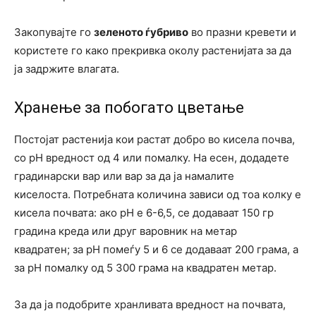
Закопувајте го
зеленото ѓубриво
во празни кревети и
користете го како прекривка околу растенијата за да
ја задржите влагата.
Хранење за побогато цветање
Постојат растенија кои растат добро во кисела почва,
со pH вредност од 4 или помалку. На есен, додадете
градинарски вар или вар за да ја намалите
киселоста. Потребната количина зависи од тоа колку е
кисела почвата: ако pH е 6-6,5, се додаваат 150 гр
градина креда или друг варовник на метар
квадратен; за pH помеѓу 5 и 6 се додаваат 200 грама, а
за pH помалку од 5 300 грама на квадратен метар.
За да ја подобрите хранливата вредност на почвата,