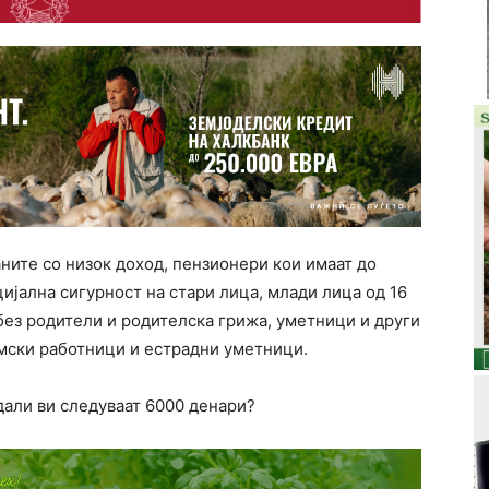
аните со низок доход, пензионери кои имаат до
цијална сигурност на стари лица, млади лица од 16
без родители и родителска грижа, уметници и други
лмски работници и естрадни уметници.
дали ви следуваат 6000 денари?