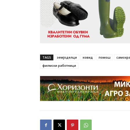
TAGS
земјоделци
ковид
помош
самохр
филмски работници