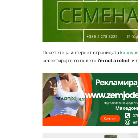
Посетете ја интернет страницата
kupuva
селектирајте го полето
i’m not a robot
, и