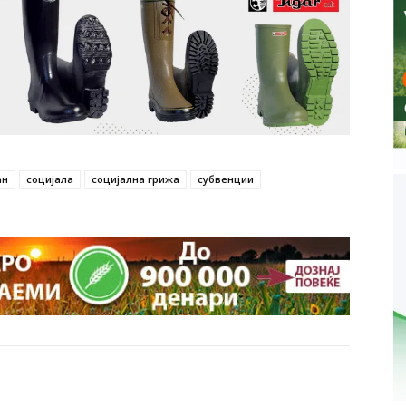
ан
социјала
социјална грижа
субвенции