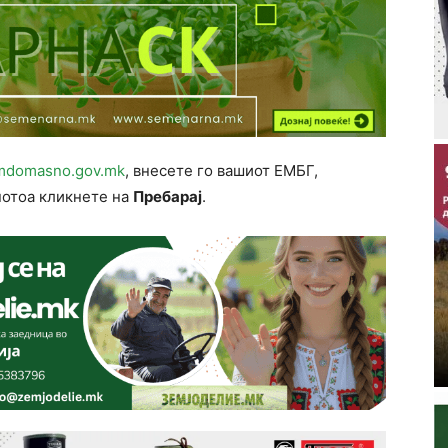
mdomasno.gov.mk
, внесете го вашиот ЕМБГ,
 потоа кликнете на
Пребарај
.