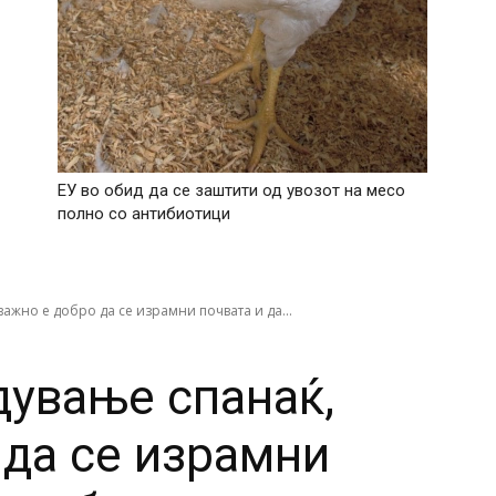
ЕУ во обид да се заштити од увозот на месо
полно со антибиотици