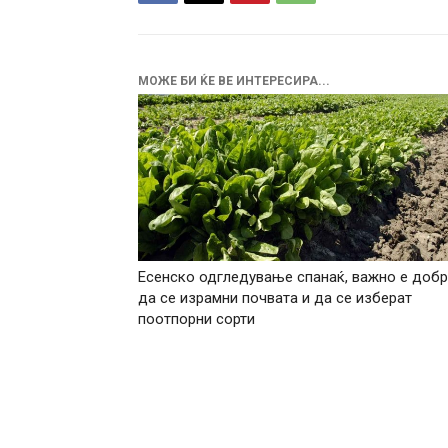
МОЖЕ БИ ЌЕ ВЕ ИНТЕРЕСИРА...
Есенско одгледување спанаќ, важно е доб
да се израмни почвата и да се изберат
поотпорни сорти