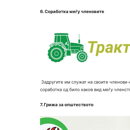
6. Соработка меѓу членовите
Задругите им служат на своите членови 
соработка од било каков вид меѓу членст
7. Грижа за општеството