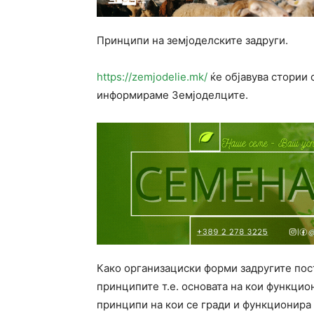
Принципи на земјоделските задруги.
https://zemjodelie.mk/
ќе објавува стории 
информираме Земјоделците.
Како организациски форми задругите пост
принципите т.е. основата на кои функцио
принципи на кои се гради и функционира 