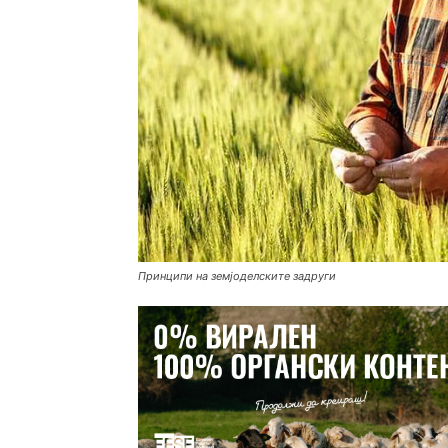
Принципи на земјоделските задруги