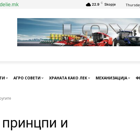
delie.mk
C
22.9
Skopje
Thursday
СТИ
АГРО СОВЕТИ
ХРАНАТА КАКО ЛЕК
МЕХАНИЗАЦИЈА
Ф
ругите
 принцпи и