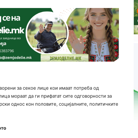
ворени за секое лице кои имаат потреба од
 лица мораат да ги прифатат сите одговорности за
рски однос кон половите, социјалните, политичките
ото