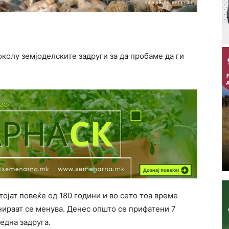
околу земјоделските задруги за да пробаме да ги
ојат повеќе од 180 години и во сето тоа време
нираат се менува. Денес општо се прифатени 7
една задруга.