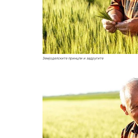
Земјоделските принцпи и задругите