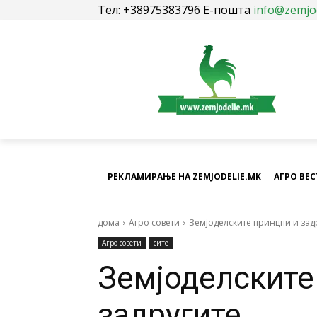
Тел: +38975383796 Е-пошта
info@zemjo
РЕКЛАМИРАЊЕ НА ZEMJODELIE.MK
АГРО ВЕ
дома
Агро совети
Земјоделските принцпи и зад
Агро совети
сите
Земјоделските
задругите