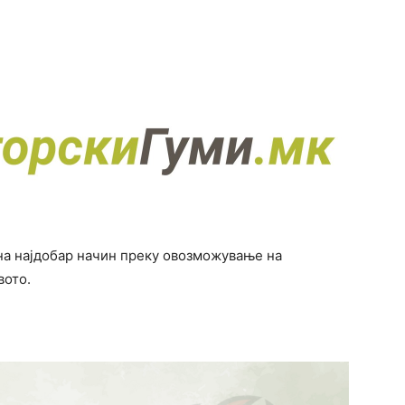
на најдобар начин преку овозможување на
вото.