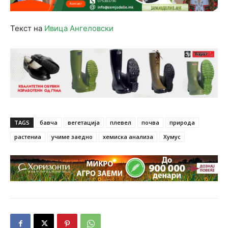
Текст на
Ивица Ангеловски
TAGS
бавча
вегетација
плевел
почва
природа
растениа
учиме заедно
хемиска анализа
Хумус