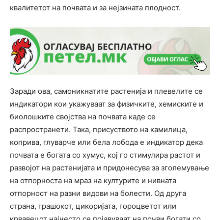
квалитетот на почвата и за нејзината плодност.
Заради ова, самоникнатите растенија и плевелите се
индикатори кои укажуваат за физичките, хемиските и
биолошките својства на почвата каде се
распространети. Така, присуството на камилица,
коприва, глуварче или бела лобода е индикатор дека
почвата е богата со хумус, кој го стимулира растот и
развојот на растенијата и придонесува за зголемување
на отпорноста на мраз на културите и нивната
отпорност на разни видови на болести. Од друга
страна, грашокот, цикоријата, гороцветот или
крвавецот најчесто се појавуваат на почви богати со