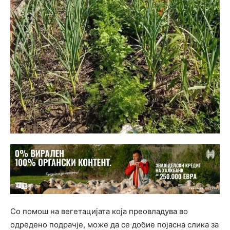
Со помош на вегетацијата која преовладува во
одредено подрачје, може да се добие појасна слика за