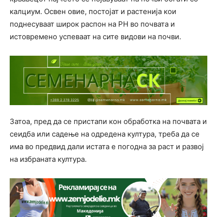
калциум. Освен овие, постојат и растенија кои
поднесуваат широк распон на PH во почвата и
истовремено успеваат на сите видови на почви.
Затоа, пред да се пристапи кон обработка на почвата и
сеидба или садење на одредена култура, треба да се
има во предвид дали истата е погодна за раст и развој
на избраната култура.