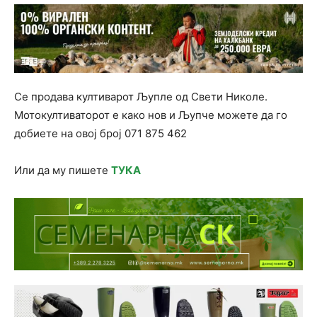
Се продава култиварот Љупле од Свети Николе.
Мотокултиваторот е како нов и Љупче можете да го
добиете на овој број 071 875 462
Или да му пишете
ТУКА