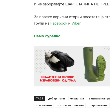
И не заборавајте ШАР ПЛАНИНА НЕ ТР
За повеќе корисни стории посетете ја ст
групи на
Facebook
и
Viber
.
Само Рурално
TAGS
добар потег
екологија
заштита на пр
осоговието
осоговски планини
шар планина