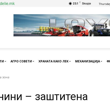
delie.mk
C
23.1
Skopje
Thursday
СТИ
АГРО СОВЕТИ
ХРАНАТА КАКО ЛЕК
МЕХАНИЗАЦИЈА
Ф
а зона
нини – заштитена