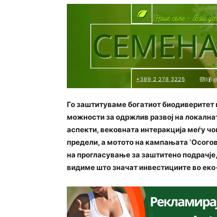
Го заштитуваме богатиот биодиверитет 
можности за одржлив развој на локалнат
аспекти, вековната интеракција меѓу чо
предели, а мотото на кампањата ‘Осогово
на прогласување за заштитено подрачје
видиме што значат инвестициите во еко-