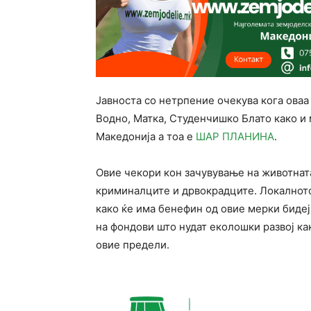
Јавноста со нетрпение очекува кога оваа 
Водно, Матка, Студенчишко Блато како и 
Македонија а тоа е
ШАР ПЛАНИНА
.
Овие чекори кон зачувување на животнат
криминалците и дрвокрадците. Локалнот
како ќе има бенефин од овие мерки бидеј
на фондови што нудат еколошки развој к
овие предели.