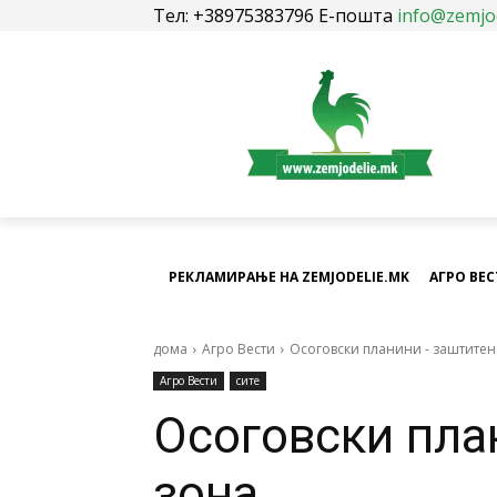
Тел: +38975383796 Е-пошта
info@zemjo
РЕКЛАМИРАЊЕ НА ZEMJODELIE.MK
АГРО ВЕ
дома
Агро Вести
Осоговски планини - заштитен
Агро Вести
сите
Осоговски пла
зона