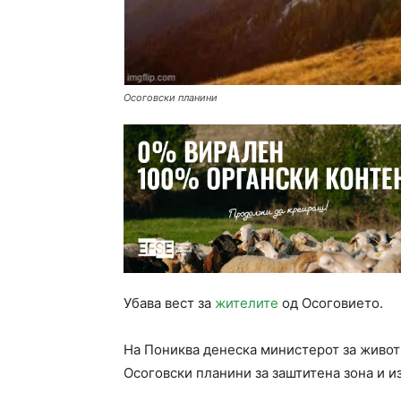
Осоговски планини
Убава вест за
жителите
од Осоговието.
На Пониква денеска министерот за живот
Осоговски планини за заштитена зона и и