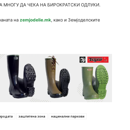
ЕБА МНОГУ ДА ЧЕКА НА БИРОКРАТСКИ ОДЛУКИ.
раната на
zemjodelie.mk
, како и Земјоделските
иродата
заштитена зона
нацинални паркови