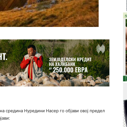
на средина Нуредини Насер го објави овој предел
зјави: