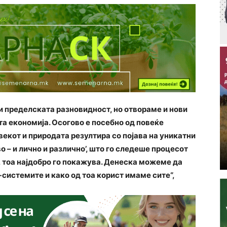
и пределската разновидност, но отвораме и нови
а економија. Осогово е посебно од повеќе
векот и природата резултира со појава на уникатни
 – и лично и различно’, што го следеше процесот
, тоа најдобро го покажува. Денеска можеме да
системите и како од тоа корист имаме сите“,