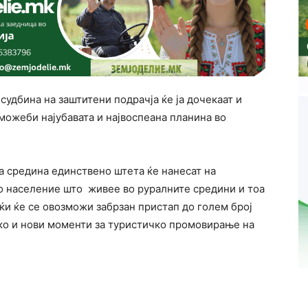
судбина на заштитени подрачја ќе ја дочекаат и
можеби најубавата и највоспеана планина во
а средина единствено штета ќе нанесат на
о население што живее во руралните средини и тоа
ќи ќе се овозможи забрзан пристап до голем број
ако и нови моменти за туристичко промовирање на