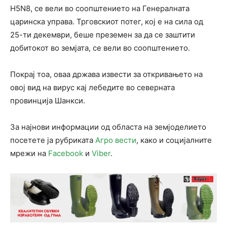
H5N8, се вели во соопштението на Генералната
царинска управа. Трговскиот потег, кој е на сила од
25-ти декември, беше преземен за да се заштити
добитокот во земјата, се вели во соопштението.
Покрај тоа, оваа држава извести за откривањето на
овој вид на вирус кај лебедите во северната
провинција Шанкси.
За најнови информации од областа на земјоделието
посетете ја рубриката
Агро вести
, како и социјалните
мрежи на
Facebook
и
Viber
.