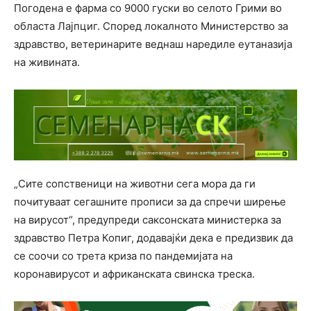
Погодена е фарма со 9000 гуски во селото Грими во
областа Лајпциг. Според локалното Министерство за
здравство, ветеринарите веднаш наредиле еутаназија
на живината.
„Сите сопственици на животни сега мора да ги
почитуваат сегашните прописи за да спречи ширење
на вирусот“, предупреди саксонската министерка за
здравство Петра Копиг, додавајќи дека е предизвик да
се соочи со трета криза по пандемијата на
коронавирусот и африканската свинска треска.