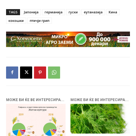
TAGS
Јапонија
германија
гуски
еутаназија
Кина
кокошки
птичји грип
МОЖЕ БИ ЌЕ ВЕ ИНТЕРЕСИРА...
МОЖЕ БИ ЌЕ ВЕ ИНТЕРЕСИРА...