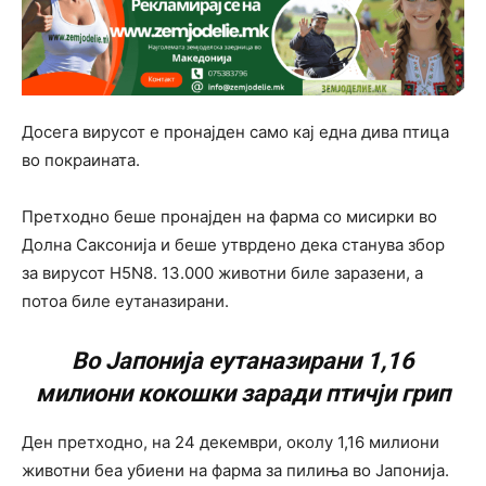
Досега вирусот е пронајден само кај една дива птица
во покраината.
Претходно беше пронајден на фарма со мисирки во
Долна Саксонија и беше утврдено дека станува збор
за вирусот H5N8. 13.000 животни биле заразени, а
потоа биле еутаназирани.
Во Јапонија еутаназирани 1,16
милиони кокошки заради птичји грип
Ден претходно, на 24 декември, околу 1,16 милиони
животни беа убиени на фарма за пилиња во Јапонија.