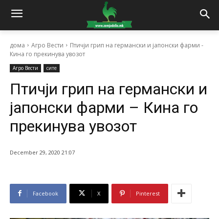
дома
Агро Вести
Птичји грип на германски и јапонски фарми -
Кина го прекинува увозот
Агро Вести
сите
Птичји грип на германски и
јапонски фарми – Кина го
прекинува увозот
December 29, 2020 21:07
Facebook
X
Pinterest