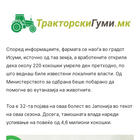
Според информациите, фармата се наоѓа во градот
Исуми, источно од таа земја, а вработените откриле
дека околу 220 кокошки умреле ден претходно, по
што веднаш биле известени локалните власти. Од
Министерството за одбрана беше побарано да
помогне во еутаназија на животните.
Тоа е 32-та појава на оваа болест во Јапонија во текот
на оваа сезона. Досега, тамошната влада нареди
успивање на повеќе од 4,6 милиони кокошки.