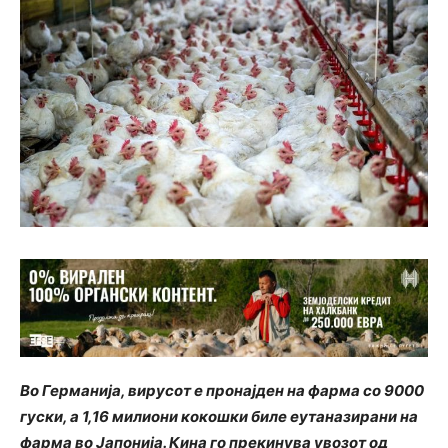
Во Германија, вирусот е пронајден на фарма со 9000
гуски, а 1,16 милиони кокошки биле еутаназирани на
фарма во Јапонија. Кина го прекинува увозот од