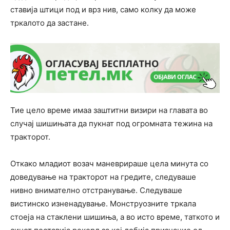
ставија штици под и врз нив, само колку да може
тркалото да застане.
Тие цело време имаа заштитни визири на главата во
случај шишињата да пукнат под огромната тежина на
тракторот.
Откако младиот возач маневрираше цела минута со
доведување на тракторот на гредите, следуваше
нивно внимателно отстранување. Следуваше
вистинско изненадување. Монструозните тркала
стоеја на стаклени шишиња, а во исто време, таткото и