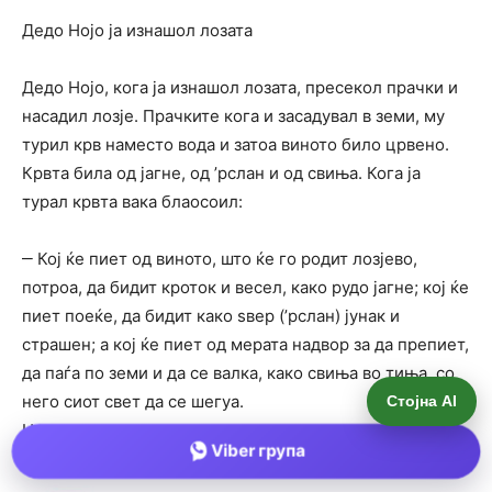
Стојна AI
Viber група