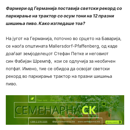
Фармери од Германија поставија светски рекорд со
паркирање на трактор со осум тони на 12 празни
шишиња пиво. Како изгледаше тоа?
На југот на Германија, поточно во срцето на Баварија,
се наоѓа општината Mallersdorf-Pfaffenberg, од каде
доаѓаат земјоделецот Стефан Петке и неговиот
син Фабијан Шремпф, кои се одлучија за необичен
потфат. Имено, тие се обидоа да освојат светски
рекорд во паркирање трактор на празни шишиња
пиво.