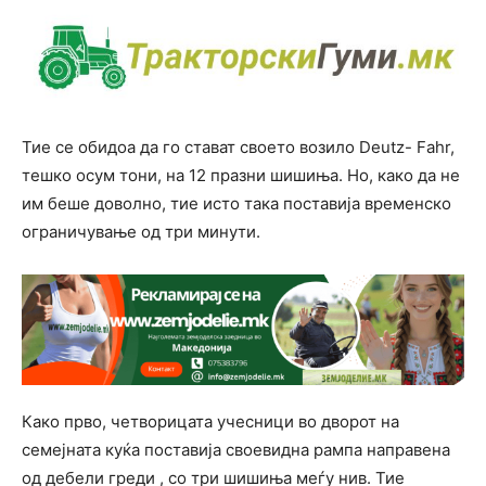
Тие се обидоа да го стават своето возило Deutz- Fahr,
тешко осум тони, на 12 празни шишиња. Но, како да не
им беше доволно, тие исто така поставија временско
ограничување од три минути.
Како прво, четворицата учесници во дворот на
семејната куќа поставија своевидна рампа направена
од дебели греди , со три шишиња меѓу нив. Тие