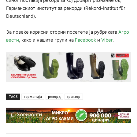
синот поставија рекорд за кој добија признание од
Германскиот институт за рекорди (Rekord-Institut für
Deutschland).
За повеќе корисни стории посетете ја рубриката
Агро
вести
, како и нашите групи на
Facebook
и
Viber
.
TAGS
германија
рекорд
трактор