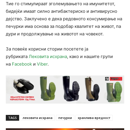
Тие го стимулираат зголемувањето на имунитетот,
бидејќи имаат силно антибактериско и антивирусно
дејство. Заклучено е дека редовното консумирање на
печурки има основа за подобар квалитет на живот, па
дури и продолжување на животот на човекот.
За повеќе корисни стории посетете ја
рубриката
Лековита исхрана
, како и нашите групи
на
Facebook
и
Viber
.
TAGS
лековита исхрана
печурки
хранлива вредност