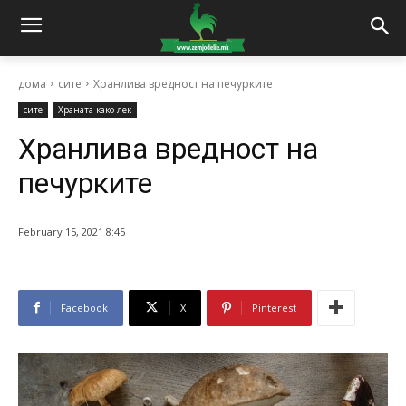
дома
сите
Хранлива вредност на печурките
сите
Храната како лек
Хранлива вредност на
печурките
February 15, 2021 8:45
Facebook
X
Pinterest