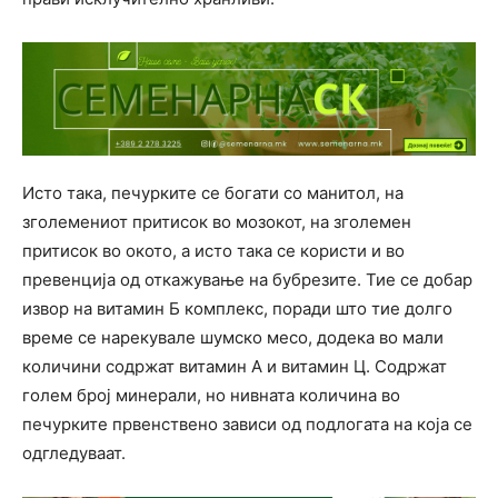
Исто така, печурките се богати со манитол, на
зголемениот притисок во мозокот, на зголемен
притисок во окото, а исто така се користи и во
превенција од откажување на бубрезите. Тие се добар
извор на витамин Б комплекс, поради што тие долго
време се нарекувале шумско месо, додека во мали
количини содржат витамин А и витамин Ц. Содржат
голем број минерали, но нивната количина во
печурките првенствено зависи од подлогата на која се
одгледуваат.