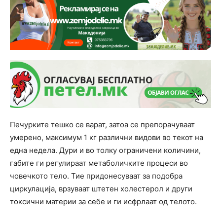
Печурките тешко се варат, затоа се препорачуваат
умерено, максимум 1 кг различни видови во текот на
една недела. Дури и во толку ограничени количини,
габите ги регулираат метаболичките процеси во
човечкото тело. Тие придонесуваат за подобра
циркулација, врзуваат штетен холестерол и други
токсични материи за себе и ги исфрлаат од телото.