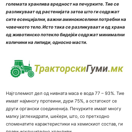
големата хранлива вредност на печурките. Тие се
разликуваат од растенијата затоа што ги содржат
сите есенцијални, важни аминокиселини потребни на
човечкото тело. Исто така се разликуваат и од храна
од животинско потекло бидејќи содржат минимални
количини на липиди, односно масти.
Најголемиот дел од нивната маса е вода 77 – 93%. Тие
имаат најмногу протеини, дури 75%, а остатокот се
други органски соединенија. Печурките имаат многу
малку јаглехидрати, шеќери, што, со претходно
споменатите карактеристики на хемискиот состав, ги
прави исклучително хранливи.