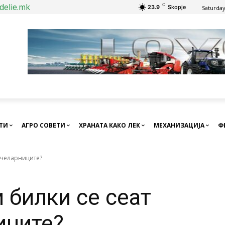
delie.mk
C
23.9
Skopje
Saturday
СТИ
АГРО СОВЕТИ
ХРАНАТА КАКО ЛЕК
МЕХАНИЗАЦИЈА
Ф
пчеларниците?
 билки се сеат
иците?