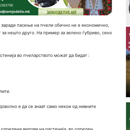
 заради пасење на пчели обично не е економично,
т за нешто друго. На пример за зелено ѓубриво, сено
стенија во пчеларството можат да бидат :
лите.
доволно е да се знаат само некои од нивните
 одредени видови на растенија, во одреден