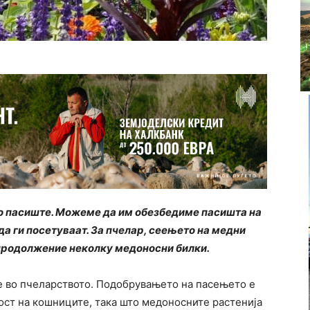
но пасиште. Можеме да им обезбедиме пасишта на
да ги посетуваат. За пчелар, сеењето на медни
 продолжение неколку медоносни билки.
е во пчеларството. Подобрувањето на пасењето е
ост на кошниците, така што медоносните растенија