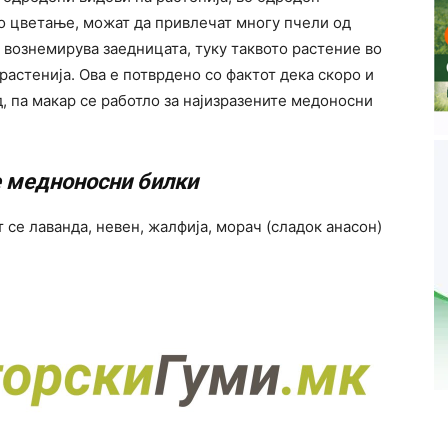
о цветање, можат да привлечат многу пчели од
ја вознемирува заедницата, туку таквото растение во
растенија. Ова е потврдено со фактот дека скоро и
, па макар се работло за најизразените медоносни
 медноносни билки
т се лаванда, невен, жалфија, морач (сладок анасон)