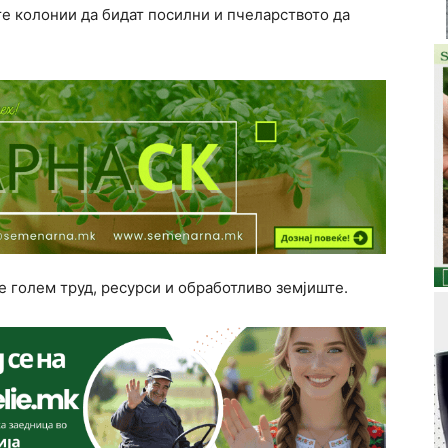
е колонии да бидат посилни и пчеларството да
е голем труд, ресурси и обработливо земјиште.