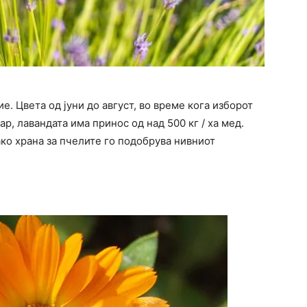
. Цвета од јуни до август, во време кога изборот
р, лавандата има принос од над 500 кг / ха мед.
ако храна за пчелите го подобрува нивниот