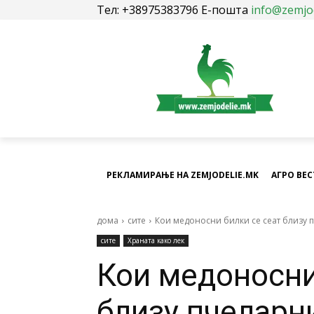
Тел: +38975383796 Е-пошта
info@zemjo
РЕКЛАМИРАЊЕ НА ZEMJODELIE.MK
АГРО ВЕ
дома
сите
Кои медоносни билки се сеат близу 
сите
Храната како лек
Кои медоносни
близу пчеларн