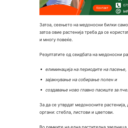
Затоа, сеењето на медоносни билки само
затоа овие растенија треба да се користа
и многу повеќе.
Резултатите од сеидбата на медоносни ра
елиминација на периодите на пасење,
зајакнување на собирање полен и
создавање ново главно пасиште за пче
За да се утврдат медоносните растенија, 
органи: стебла, листови и цветови.
Во рамките на една растителна заедница,