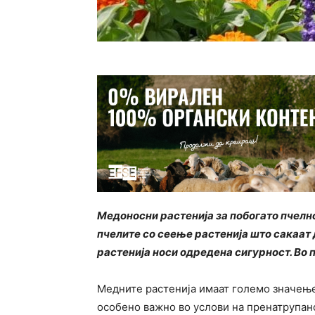
Медоносни растенија за побогато пчел
пчелите со сеење растенија што сакаат 
растенија носи одредена сигурност. Во
Медните растенија имаат големо значењ
особено важно во услови на пренатрупан