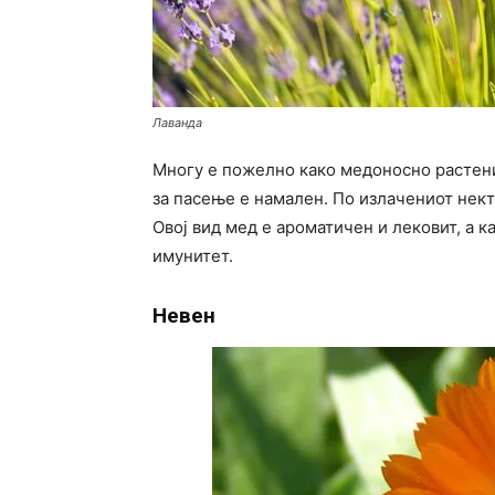
Лаванда
Многу е пожелно како медоносно растение
за пасење е намален. По излачениот некта
Овој вид мед е ароматичен и лековит, а к
имунитет.
Невен