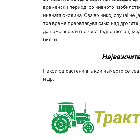
временски период, со нивното изобилств
нивната околина. Ова во никој случај не 
тоа време преовладува само над другите 
да нема апсолутно чист (едноцветен) мед
билки.
Најважните
Некои од растенијата кои најчесто се сеа
и др.