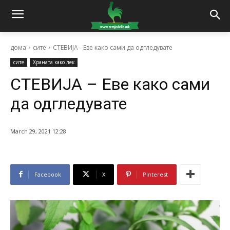
дома
сите
СТЕВИЈА - Еве како сами да одгледувате
сите
Храната како лек
СТЕВИЈА – Еве како сами
да одгледувате
March 29, 2021 12:28
Facebook
X
Pinterest