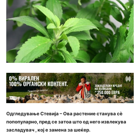
Одгледување Стевија – Ова растение станува сè
попопуларно, пред се затоа што од него извлекува
засладувач , кој е замена за шеќер.