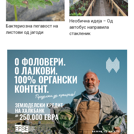
Необична идеја – Од
Бактериозна пегавост на
автобус направила
листови од јагоди
стакленик