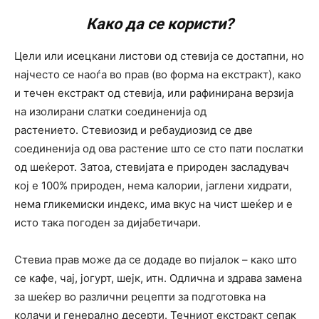
Како да се користи?
Цели или исецкани листови од стевија се достапни, но
најчесто се наоѓа во прав (во форма на екстракт), како
и течен екстракт од стевија, или рафинирана верзија
на изолирани слатки соединенија од
растението. Стевиозид и ребаудиозид се две
соединенија од ова растение што се сто пати послатки
од шеќерот. Затоа, стевијата е природен засладувач
кој е 100% природен, нема калории, јаглени хидрати,
нема гликемиски индекс, има вкус на чист шеќер и е
исто така погоден за дијабетичари.
Стевиа прав може да се додаде во пијалок – како што
се кафе, чај, јогурт, шејк, итн. Одлична и здрава замена
за шеќер во различни рецепти за подготовка на
колачи и генерално десерти. Течниот екстракт сепак