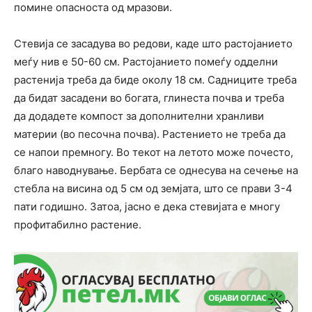
помине опасноста од мразови.
Стевија се засадува во редови, каде што растојанието
меѓу нив е 50-60 см. Растојанието помеѓу одделни
растенија треба да биде околу 18 см. Садниците треба
да бидат засадени во богата, глинеста почва и треба
да додадете компост за дополнителни хранливи
материи (во песочна почва). Растението не треба да
се напои премногу. Во текот на летото може почесто,
благо наводнување. Бербата се однесува на сечење на
стебла на висина од 5 см од земјата, што се прави 3-4
пати годишно. Затоа, јасно е дека стевијата е многу
профитабилно растение.