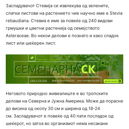
Засладувачот Стевија се извлекува од зелените,
слатки листови на растението чие научно име е Stevia
rebaudiana. Стевиа е име за повеќе од 240 видови
грмушки и цветни растенија од семејството
Asteraceae. Во некои делови е познато и како сладок
лист или шеќерен лист.
Неговото природно живеалиште е во тропските
делови на Северна и Јужна Америка. Може да порасне
до висина од околу 30 см и ширина од 18-24
см. Засладувачот е повеќе од 40 пати посладок од
шеќерот, но затоа во организмот нема несакани