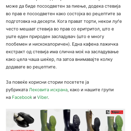
може да биде посоодветен за пиење, додека стевија
во прав е посоодветен како состојка во рецептите за
подготовка на десерти. Кога прават торти, некои луѓе
често мешаат стевија во прав со еритритол, што е
уште еден природен засладувач (што е многу
пообемен и нискокалоричен). Една кафена лажичка
екстракт од стевија има слична моќ на засладување
како цела чаша шеќер, па затоа внимавајте колку
додавате во рецептите.
За повеќе корисни стории посетете ја
рубриката
Лековита исхрана
, како и нашите групи
на
Facebook
и
Viber
.