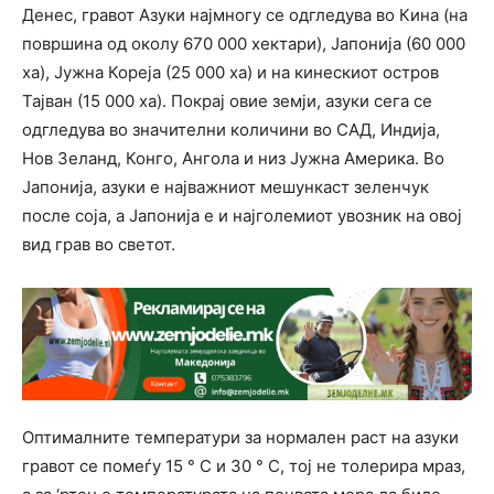
Денес, гравот Азуки најмногу се одгледува во Кина (на
површина од околу 670 000 хектари), Јапонија (60 000
ха), Јужна Кореја (25 000 ха) и на кинескиот остров
Тајван (15 000 ха). Покрај овие земји, азуки сега се
одгледува во значителни количини во САД, Индија,
Нов Зеланд, Конго, Ангола и низ Јужна Америка. Во
Јапонија, азуки е најважниот мешункаст зеленчук
после соја, а Јапонија е и најголемиот увозник на овој
вид грав во светот.
Оптималните температури за нормален раст на азуки
гравот се помеѓу 15 ° C и 30 ° C, тој не толерира мраз,