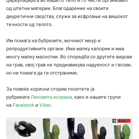
циркулацијата во нашето тело и го чисти организмот
од штетни материи. Благодарение на своите
диуретични својства, служи за исфрлање на вишокот
течности од телото.
Им помага на бубрезите, мочниот меур и
репродуктивните органи. Има малку калории и има
многу малку маснотии. Во споредба со другите видови
на грав, овој грав не предизвикува надуеност и гасови,
но ни помага да ги отстраниме.
За повеќе корисни стории посетете ја
рубриката
Лековита исхрана
, како и нашите групи
на
Facebook
и
Viber
.