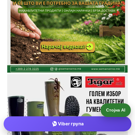
Стојна AI
Viber група