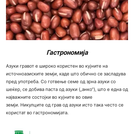
Гастрономија
Азуки гравот е широко користен во кујните на
источноазиските земји, каде што обично се засладува
пред употреба. Со готвење семе од зрна азуки со
шеќер, се добива паста од азуки („анко“), што е една од
најважните состојки во кујните во овие
земји. Никулците од грав од азуки исто така често се
користат во гастрономијата.