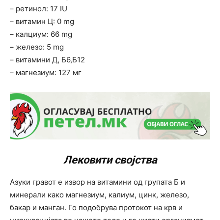
– ретинол: 17 IU
– витамин Ц: 0 mg
– калциум: 66 mg
– железо: 5 mg
– витамини Д, Б6,Б12
– магнезиум: 127 мг
Лековити својства
Азуки гравот е извор на витамини од групата Б и
минерали како магнезиум, калиум, цинк, железо,
бакар и манган. Го подобрува протокот на крв и