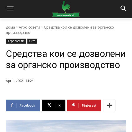
дома
Агро совети
Средства кои се дозволени за органско
производство
Агро совети
сите
Средства кои се дозволени
за органско производство
April 1, 2021 11:24
Facebook
X
Pinterest