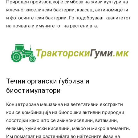
Природен производ кој е симбоза на живи култури на
млечно-киселински бактерии, квасец, актиномицети
и фотосинтетски бактерии. Го подобруваат квалитетот
на почвата и имунитетот на растенијата.
Течни органски ѓубрива и
биостимулатори
Концетрирана мешавина на вегетативни екстракти
кои се комбинација на биолошки активни природни
сосотојки како што се аминокиселини, витамини,
ензими, хумински киселини, макро и микро елементи.
Им помагаат на растенијата во најтесните фази на