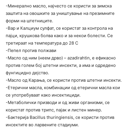
-Минерално масло, најчесто се користи за зимска
заштита на овошките за уништување на презимните
форми на штетниците.
-Вар и Калциум сулфат, се користат за контрола на
пајци, крушкова болва како и за некои болести. Се
третираат на температура до 28 С
-Пепел против полжави
-Масло од ним (неем дрво) – azadirahtin, е ефикасно
против голем бој штетни инсекти, а има и одредено
фунгицидно дејство.
-Масло од Карања, се користи против штетни инсекти.
-Етерични масла, комбинации од етерични масла кои
се употребуваат како инсектициди.
-Метаболички призводи и од живи организми, се
користат против трипс, пајак и листен минер.
-Бактерија Bacillus thuringiensis, се користи против
инсектите во ларвените стадиуми.