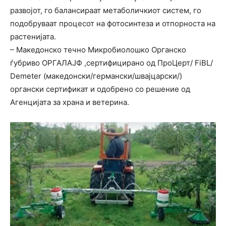
развојот, го балансираат метаболичкиот систем, го
подобруваат процесот на фотосинтеза и отпорноста на
растенијата.
– Македонско течно Микробиолошко Органско
ѓубриво ОРГАЛАЈФ ,сертифицирано од ПроЦерт/ FiBL/
Demeter (македонски/германски/швајцарски/)
органски сертификат и одобрено со решение од
Агенцијата за храна и ветерина.