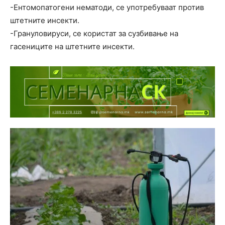
-Ентомопатогени нематоди, се употребуваат против
штетните инсекти.
-Грануловируси, се користат за сузбивање на
гасениците на штетните инсекти.