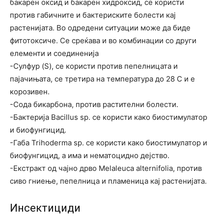
бакарен оксид и бакарен хидроксид, се користи
против габичните и бактериските болести кај
растенијата. Во одредени ситуации може да биде
фитотоксиче. Се среќава и во комбинации со други
елементи и соединенија
-Сулфур (S), се користи против пепелницата и
пајачињата, се третира на температура до 28 C и е
корозивен.
-Сода бикарбона, против растителни болести.
-Бактерија Bacillus sp. се користи како биостимулатор
и биофунгицид.
-Габа Trihoderma sp. се користи како биостимулатор и
биофунгицид, а има и нематоцидно дејство.
-Екстракт од чајно дрво Melaleuca alternifolia, против
сиво гниење, пепелница и пламеница кај растенијата.
Инсектициди