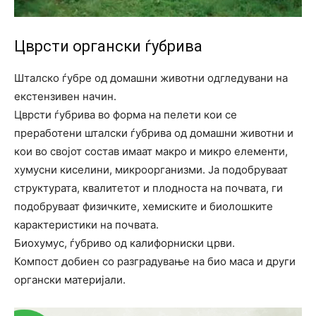
Цврсти органски ѓубрива
Шталско ѓубре од домашни животни одгледувани на
екстензивен начин.
Цврсти ѓубрива во форма на пелети кои се
преработени шталски ѓубрива од домашни животни и
кои во својот состав имаат макро и микро елементи,
хумусни киселини, микроорганизми. Ја подобруваат
структурата, квалитетот и плодноста на почвата, ги
подобруваат физичките, хемиските и биолошките
карактеристики на почвата.
Биохумус, ѓубриво од калифорниски црви.
Компост добиен со разградување на био маса и други
органски материјали.