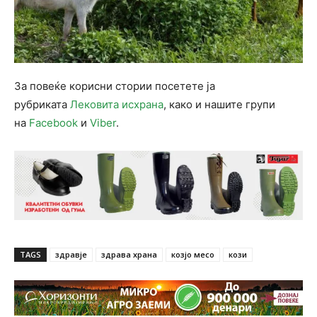
За повеќе корисни стории посетете ја
рубриката
Лековита исхрана
, како и нашите групи
на
Facebook
и
Viber
.
TAGS
здравје
здрава храна
козјо месо
кози