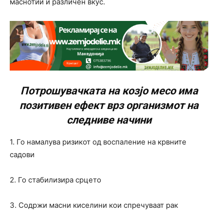
маснотии и различен вкус.
Потрошувачката на козјо месо има
позитивен ефект врз организмот на
следниве начини
1. Го намалува ризикот од воспаление на крвните
садови
2. Го стабилизира срцето
3. Содржи масни киселини кои спречуваат рак