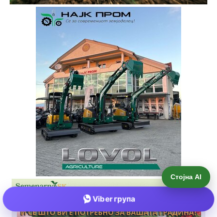
Стојна AI
Viber група