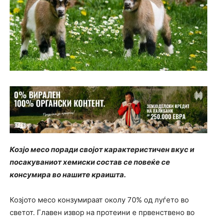
Козјо месо поради својот карактеристичен вкус и
посакуваниот хемиски состав се повеќе се
консумира во нашите краишта.
Козјото месо конзумираат околу 70% од луѓето во
светот. Главен извор на протеини е првенствено во