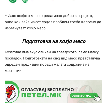
– Иако козјото месо е релативно добро за срцето,
оние кои веќе имаат срцев проблем треба целосно да
избегнуваат козјо месо.
Подготовка на козјо месо
Козетина има вкус сличен на говедското, само малку
посладок. Подготовката на овој вид месо претставува
одреден предизвик поради малата содржина на
маснотии.