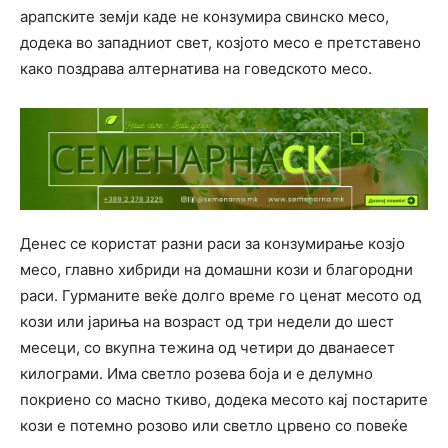
арапските земји каде не конзумира свинско месо,
додека во западниот свет, козјото месо е претставено
како поздрава алтернатива на говедското месо.
Денес се користат разни раси за конзумирање козјо
месо, главно хибриди на домашни кози и благородни
раси. Гурманите веќе долго време го ценат месото од
кози или јариња на возраст од три недели до шест
месеци, со вкупна тежина од четири до дванаесет
килограми. Има светло розева боја и е делумно
покриено со масно ткиво, додека месото кај постарите
кози е потемно розово или светло црвено со повеќе