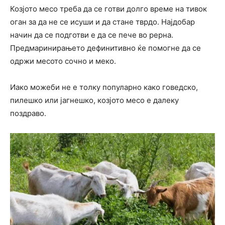
Козјото месо треба да се готви долго време на тивок
оган за да не се исуши и да стане тврдо. Најдобар
начин да се подготви е да се пече во рерна.
Предмаринирањето дефинитивно ќе помогне да се
одржи месото сочно и меко.
Иако можеби не е толку популарно како говедско,
пилешко или јагнешко, козјото месо е далеку
поздраво.