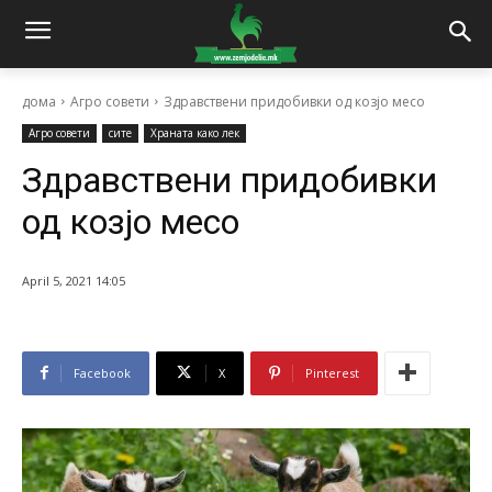
дома
Агро совети
Здравствени придобивки од козјо месо
Агро совети
сите
Храната како лек
Здравствени придобивки
од козјо месо
April 5, 2021 14:05
Facebook
X
Pinterest