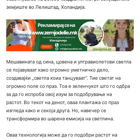
земјиште во Лелиштад, Холандија.
Мешавината од сина, црвена и ултравиолетови светла
се појавуваат како огромно уметничко дело,
создавајќи „светла коиа танцуваат“. Тие светат на
огромно поле со праз. Тоа е зеленчукот што го одбра
за да го испроба овој изум за подобрување на
растот. Во текот на денот, оваа плантажа со праз
изгледа како и секоја друга. Но, навечер се
трансформира во шарена емисија на светлина.
Оваа технологија може да го подобри растот на