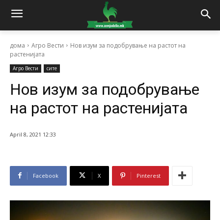
дома
Агро Вести
Нов изум за подобрување на растот на
растенијата
Агро Вести
сите
Нов изум за подобрување
на растот на растенијата
April 8, 2021 12:33
Facebook
X
Pinterest