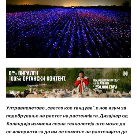
Ултравиолетово „светло кое танцува“, е нов изум за
подобрување на растот на растенијата. Дизајнер од
Холандија измисли лесна технологија што може да
се искористи за да им се помогне на растенијата да