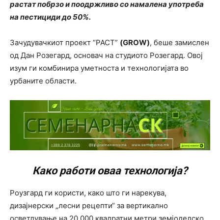
растат побрзо и поодржливо со намалена употреба
на пестициди до 50%.
Зачудувачкиот проект “РАСТ”
(GROW)
, беше замислен
од Дан Розегард, основач на студиото Розегард. Овој
изум ги комбинира уметноста и технологијата во
урбаните области.
Како работи оваа технологија?
Роузгард ги користи, како што ги нарекува,
дизајнерски „лесни рецепти“ за вертикално
осветлување на 20.000 квадратни метри земјоделско