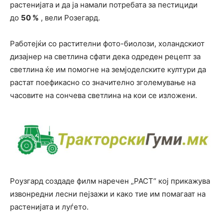
растенијата и да ја намали потребата за пестициди
до
50 %
, вели Розегард.
Работејќи со растителни фото-биолози, холандскиот
дизајнер на светлина сфати дека одреден рецепт за
светлина ќе им помогне на земјоделските култури да
растат поефикасно со значително зголемување на
часовите на сончева светлина на кои се изложени.
Роузгард создаде филм наречен „РАСТ“ кој прикажува
извонредни лесни пејзажи и како тие им помагаат на
растенијата и луѓето.