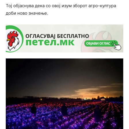
Тој објаснува дека со овој изум зборот агро-култура
доби ново значење.