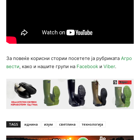
За повеќе корисни стории посетете ја рубриката
Агро
вести
, како и нашите групи на
Facebook
и
Viber
.
TAGS
иднина
изум
светлина
технологија