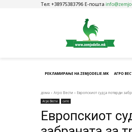
Тел: +38975383796 Е-пошта
info@zemjo
РЕКЛАМИРАЊЕ НА ZEMJODELIE.MK
АГРО ВЕ
дома
Агро Вести
Европскиот суд ја потврди забр
Агро Вести
сите
Европскиот суд
забраната за т