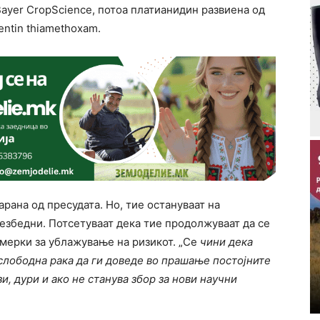
ayer CropScience, потоа платианидин развиена од
entin thiamethoxam.
рана од пресудата. Но, тие остануваат на
езбедни. Потсетуваат дека тие продолжуваат да се
 мерки за ублажување на ризикот. „Се
чини дека
 слободна рака да ги доведе во прашање постојните
и, дури и ако не станува збор за нови научни