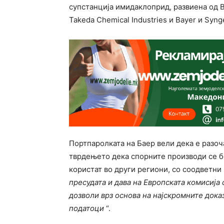
супстанција имидаклоприд, развиена од B
Takeda Chemical Industries и Bayer и Syng
Портпаролката на Баер вели дека е разоча
тврдењето дека спорните производи се б
користат во други региони, со соодветни
пресудата и дава на Европската комисија
дозволи врз основа на најскромните доказ
податоци
“.