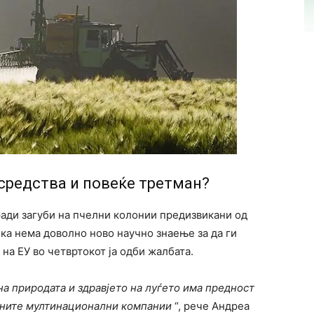
средства и повеќе третман?
ради загуби на пчелни колонии предизвикани од
ка нема доволно ново научно знаење за да ги
на ЕУ во четвртокот ја одби жалбата.
на природата и здравјето на луѓето има предност
ќните мултинационални компании
“, рече Андреа