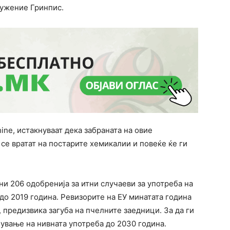
ружение Гринпис.
ine, истакнуваат дека забраната на овие
се вратат на постарите хемикалии и повеќе ќе ги
ени 206 одобренија за итни случаеви за употреба на
до 2019 година. Ревизорите на ЕУ минатата година
, предизвика загуба на пчелните заедници. За да ги
ување на нивната употреба до 2030 година.