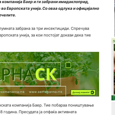
а компанија Баер и ги забрани имидаклоприд,
во Европската унија. Со оваа одлука и официјално
пчелите.
елумната забрана за три инсектициди. Спречува
ропската унија, за кои постојат докази дека тие
анската компанија Баер. Тие побараа поништување
18 година. Пресудата ја опфаќа активната