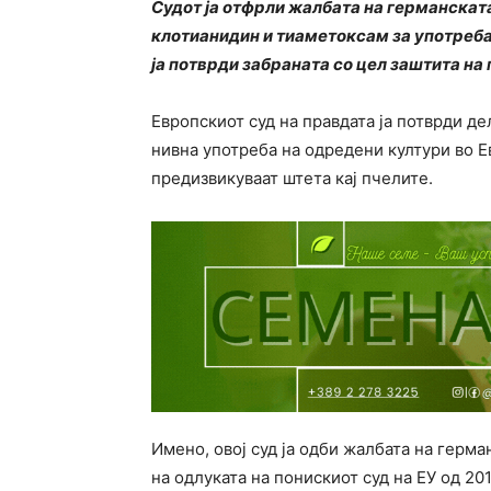
Судот ја отфрли жалбата на германскат
клотианидин и тиаметоксам за употреба 
ја потврди забраната со цел заштита на 
Европскиот суд на правдата ја потврди д
нивна употреба на одредени култури во Ев
предизвикуваат штета кај пчелите.
Имено, овој суд ја одби жалбата на герм
на одлуката на понискиот суд на ЕУ од 20