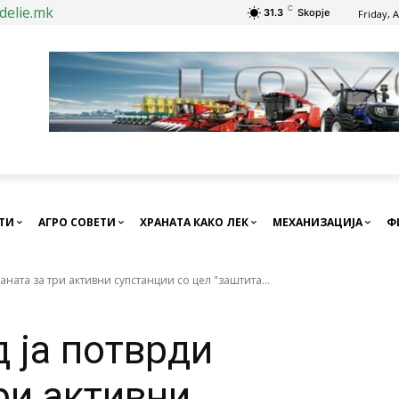
delie.mk
C
31.3
Skopje
Friday, 
СТИ
АГРО СОВЕТИ
ХРАНАТА КАКО ЛЕК
МЕХАНИЗАЦИЈА
Ф
аната за три активни супстанции со цел "заштита...
 ја потврди
ри активни