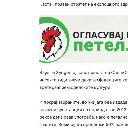
Карта , правен стратег на еколошкото зд
Bayer и Syngenta, сопственост на ChemCh
инсектициди значи дека земјоделците ќе 
третираат земјоделските култури.
И покрај забраните, во Унијата беа издад
активни супстанции во периодот од 2013 
рекоа дека оваа употреба, иако е легална
заштити, Комисијата предложи 50% намал