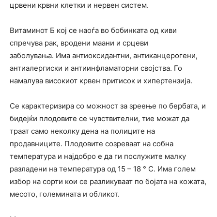
црвени крвни клетки и нервен систем.
Витаминот Б кој се наоѓа во бобинката од киви
спречува рак, вродени маани и срцеви
заболувања. Има антиоксидантни, антиканцерогени,
антиалергиски и антиинфламаторни својства. Го
намалува високиот крвен притисок и хипертензија.
Се карактеризира со можност за зреење по бербата, и
бидејќи плодовите се чувствителни, тие можат да
траат само неколку дена на полиците на
продавниците. Плодовите созреваат на собна
температура и најдобро е да ги послужите малку
разладени на температура од 15 – 18 ° С. Има голем
избор на сорти кои се разликуваат по бојата на кожата,
месото, големината и обликот.