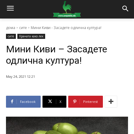
дома
сите
Мини Киви - Засадете одлична култура!
сите
Храната како лек
Мини Киви – Засадете
одлична култура!
May 24, 2021 12:21
Facebook
X
Pinterest