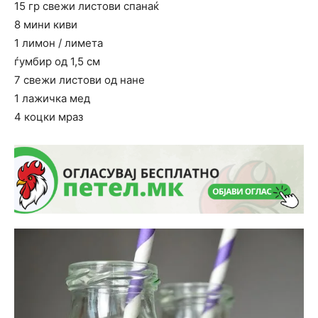
15 гр свежи листови спанаќ
8 мини киви
1 лимон / лимета
ѓумбир од 1,5 см
7 свежи листови од нане
1 лажичка мед
4 коцки мраз