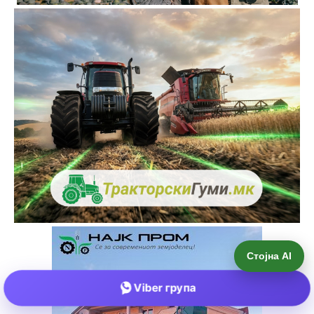
Стојна AI
Viber група