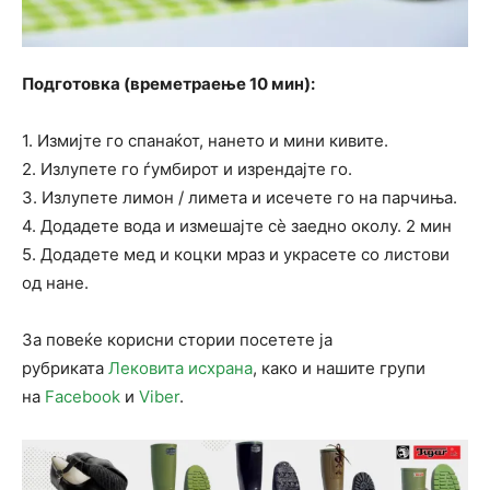
Подготовка (времетраење 10 мин):
1. Измијте го спанаќот, нането и мини кивите.
2. Излупете го ѓумбирот и изрендајте го.
3. Излупете лимон / лимета и исечете го на парчиња.
4. Додадете вода и измешајте сè заедно околу. 2 мин
5. Додадете мед и коцки мраз и украсете со листови
од нане.
За повеќе корисни стории посетете ја
рубриката
Лековита исхрана
, како и нашите групи
на
Facebook
и
Viber
.