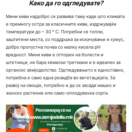
Како да го одгледувате?
Мини киви најдобро се развива таму каде што климата
е премногу остра за класичните киви, издржувајќи
температури до – 30 ° C. Потребни се топли,
заштитени места, со поддршка за искачување и хумус,
добро пропустна почва со малку кисела pH
вредност. Мини киви е отпорен на болести и
штетници, не бара хемиски третмани и е идеален за
органско земјоделство. Одгледувањето е едноставно,
потребна е само една резидба во вегетацијата. За
развој на овошје, потребно е да се засади машко и
женско растение или само-оплодувачка сорта.