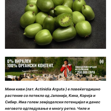
Мини киви (лат. Actinidia Arguta ) е повеќегодишно
растение со потекло од Јапонија, Кина, Кореја и
Сибир. Има голем земјоделски потенцијал и денес
неговото одгледување е многу ретко. Чиле и