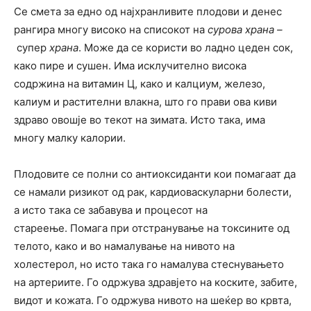
Се смета за едно од најхранливите плодови и денес
рангира многу високо на списокот на
сурова храна –
супер
храна
. Може да се користи во ладно цеден сок,
како пире и сушен. Има исклучително висока
содржина на витамин Ц, како и калциум, железо,
калиум и растителни влакна, што го прави ова киви
здраво овошје во текот на зимата. Исто така, има
многу малку калории.
Плодовите се полни со антиоксиданти кои помагаат да
се намали ризикот од рак, кардиоваскуларни болести,
а исто така се забавува и процесот на
стареење. Помага при отстранување на токсините од
телото, како и во намалување на нивото на
холестерол, но исто така го намалува стеснувањето
на артериите. Го одржува здравјето на коските, забите,
видот и кожата. Го одржува нивото на шеќер во крвта,