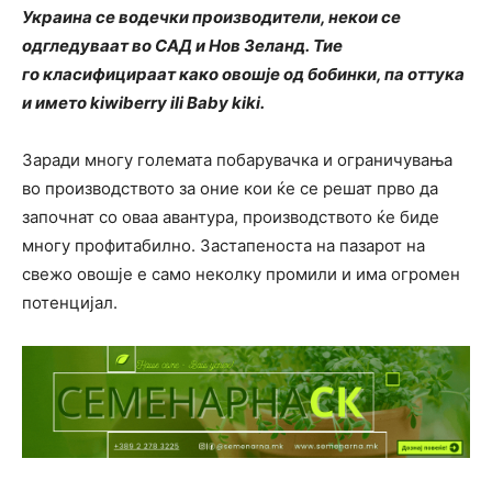
Украина се водечки производители, некои се
одгледуваат во САД и Нов Зеланд. Тие
го класифицираат како овошје од бобинки, па оттука
и името kiwiberry ili Baby kiki.
Заради многу големата побарувачка и ограничувања
во производството за оние кои ќе се решат прво да
започнат со оваа авантура, производството ќе биде
многу профитабилно. Застапеноста на пазарот на
свежо овошје е само неколку промили и има огромен
потенцијал.