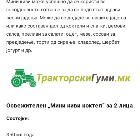
Мини киви може успешно да се користи во
секојдневното готвење за да се подготват здрави,
лесни јадења. Може да се додаде во нашите јадења
или како составен дел од коктели и слатки, џемови,
салса, преливи за салати, оцет, мезе, сосови за
предјадење, торти од сирење, сладолед, шербет,
јогурт и др.
Освежителен „Мини киви коктел“ за 2 лица
Состојки:
350 мл вода