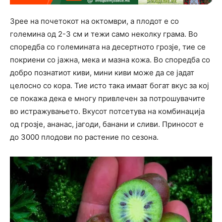
Зрее на почетокот на октомври, а плодот е со
големина од 2-3 см и тежи само неколку грама. Во
споредба со големината на десертното грозје, тие се
покриени со јажна, мека и мазна кожа. Во споредба со
добро познатиот киви, мини киви може да се јадат
целосно со кора. Тие исто така имаат богат вкус за кој
се покажа дека е многу привлечен за потрошувачите
во истражувањето. Вкусот потсетува на комбинација
од грозје, ананас, јагоди, банани и сливи. Приносот е
до 3000 плодови по растение по сезона.