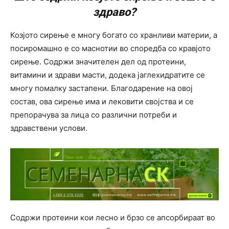
здраво?
Козјото сирење е многу богато со хранливи материи, а
посиромашно е со маснотии во споредба со кравјото
сирење. Содржи значителен дел од протеини,
витамини и здрави масти, додека јаглехидратите се
многу помалку застапени. Благодарение на овој
состав, ова сирење има и лековити својства и се
препорачува за лица со различни потреби и
здравствени услови.
Содржи протеини кои лесно и брзо се апсорбираат во