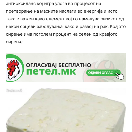
антиоксиданс кој игра улога во процесот на
претворање на масните наслаги во енергија и исто
така е важен како елемент кој го намалува ризикот од
некои срцеви заболувања, како и развој на рак. Козјото
сирење има поголем процент на селен од кравјото
сирење.