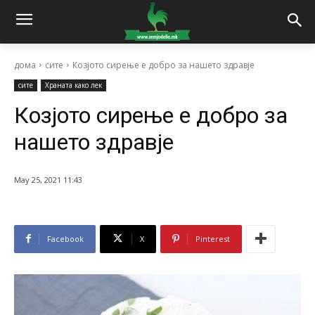
дома
сите
Козјото сирење е добро за нашето здравје
сите
Храната како лек
Козјото сирење е добро за
нашето здравје
May 25, 2021 11:43
Facebook
X
Pinterest