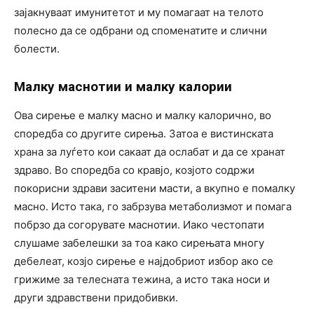
зајакнуваат имунитетот и му помагаат на телото
полесно да се одбрани од споменатите и слични
болести.
Малку маснотии и малку калории
Ова сирење е малку масно и малку калорично, во
споредба со другите сирења. Затоа е вистинската
храна за луѓето кои сакаат да ослабат и да се хранат
здраво. Во споредба со кравјо, козјото содржи
покорисни здрави заситени масти, а вкупно е помалку
масно. Исто така, го забрзува метаболизмот и помага
побрзо да согорувате маснотии. Иако честопати
слушаме забелешки за тоа како сирењата многу
дебелеат, козјо сирење е најдобриот избор ако се
грижиме за телесната тежина, а исто така носи и
други здравствени придобивки.