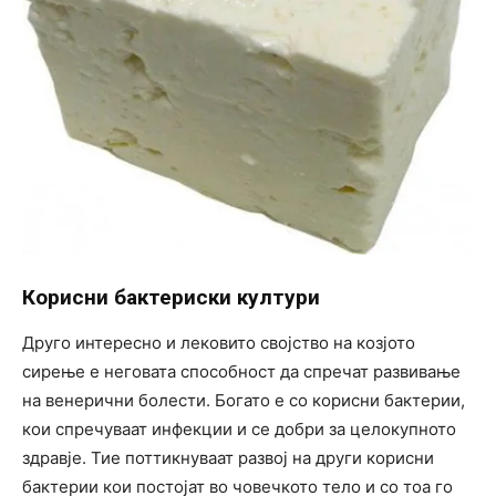
Корисни бактериски култури
Друго интересно и лековито својство на козјото
сирење е неговата способност да спречат развивање
на венерични болести. Богато е со корисни бактерии,
кои спречуваат инфекции и се добри за целокупното
здравје. Тие поттикнуваат развој на други корисни
бактерии кои постојат во човечкото тело и со тоа го