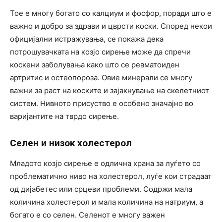
Тое е многу богато со калциум и фосфор, поради што е
важно и добро за здрави и цврсти коски. Според некои
официјални истражувања, се покажа дека
потрошувачката на козјо сирење може да спречи
коскени заболувања како што се ревматоиден
артритис и остеопороза. Овие минерали се многу
важни за раст на коските и зајакнување на скелетниот
систем. Нивното присуство е особено значајно во
варијантите на тврдо сирење.
Селен и низок холестерол
Младото козјо сирење е одлична храна за луѓето со
проблематично ниво на холестерол, луѓе кои страдаат
од дијабетес или срцеви проблеми. Содржи мала
количина холестерол и мала количина на натриум, а
богато е со селен. Селенот е многу важен