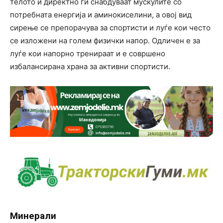
телото и директно ги снабдуваат мускулите со
потребната енергија и аминокиселини, а овој вид
сирење се препорачува за спортисти и луѓе кои често
се изложени на голем физички напор. Одличен е за
луѓе кои напорно тренираат и е совршено
избалансирана храна за активни спортисти.
Минерали