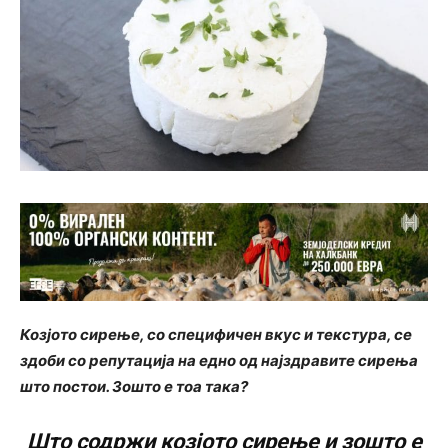
Козјото сирење, со специфичен вкус и текстура, се
здоби со репутација на едно од најздравите сирења
што постои. Зошто е тоа така?
Што содржи козјото сирење и зошто е