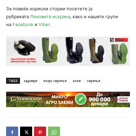
За повеќе корисни стории посетете ја
рубриката
Лековита исхрана
, како и нашите групи
на
Facebook
и
Viber
.
TAGS
здравје
козјо сирење
кози
сирење