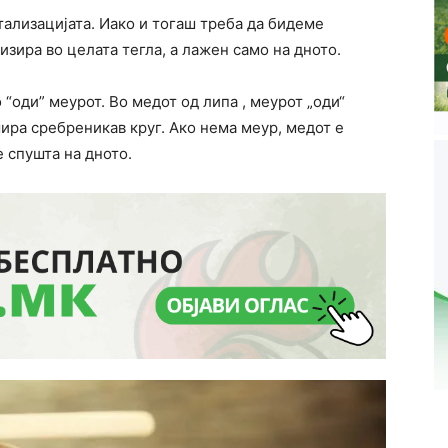
тализацијата. Иако и тогаш треба да бидеме
зира во целата тегла, а лажен само на дното.
о “оди” меурот. Во медот од липа , меурот „оди“
мира сребреникав круг. Ако нема меур, медот е
е спушта на дното.