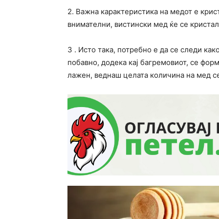
2. Важна карактеристика на медот е крис
внимателни, вистински мед ќе се кристали
3 . Исто така, потребно е да се следи как
побавно, додека кај багремовиот, се фор
лажен, веднаш целата количина на мед с