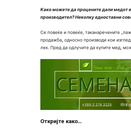
Како можете да процените дали медот е 
производител? Неколку едноставни сове
Се повеќе и повеќе, таканаречените „лаж
продажба
,
односно производи кои изгледа
лек. Пред да одлучите да купите мед, мож
Откријте како…