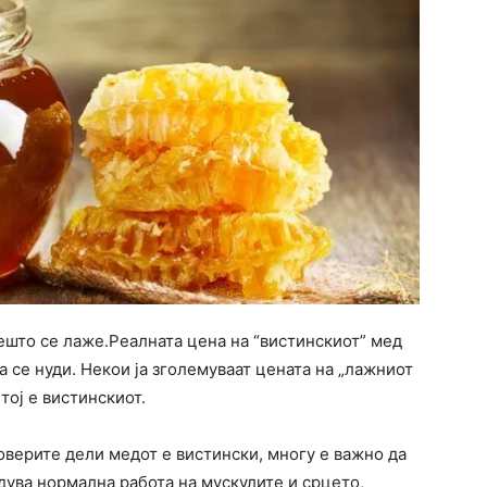
вешто се лаже.Реалната цена на “вистинскиот” мед
а се нуди. Некои ја зголемуваат цената на „лажниот
тој е вистинскиот.
оверите дели медот е вистински, многу е важно да
дува нормална работа на мускулите и срцето,