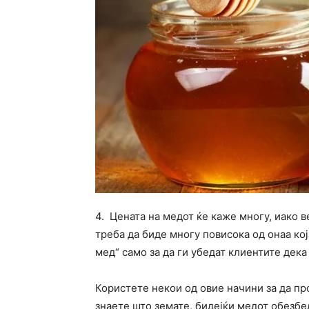
4. Цената на медот ќе каже многу, иако 
треба да биде многу повисока од онаа кој
мед“ само за да ги убедат клиентите дека 
Користете некои од овие начини за да пр
знаете што земате, бидејќи медот обезбе