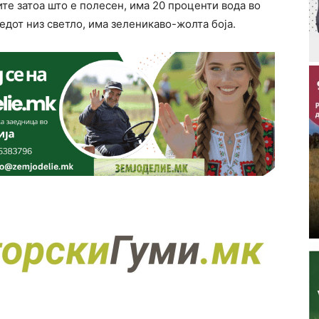
ите затоа што е полесен, има 20 проценти вода во
едот низ светло, има зеленикаво-жолта боја.