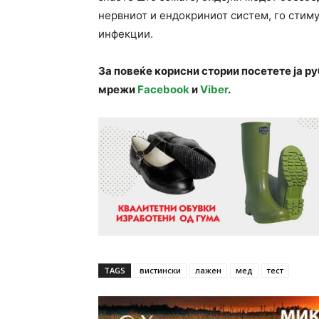
нервниот и ендокриниот систем, го стиму
инфекции.
За повеќе корисни стории посетете ја р
мрежи
Facebook
и
Viber
.
TAGS
вистински
лажен
мед
тест