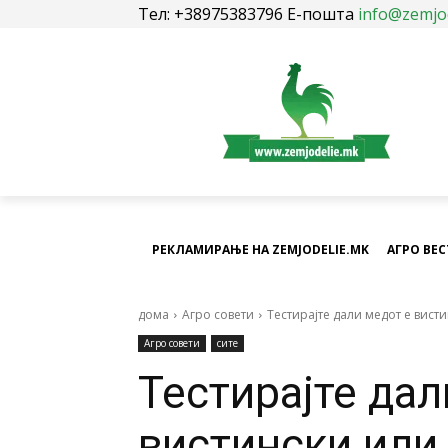
Тел: +38975383796 Е-пошта
info@zemjo
РЕКЛАМИРАЊЕ НА ZEMJODELIE.MK
АГРО ВЕ
дома
Агро совети
Тестирајте дали медот е вист
Агро совети
сите
Тестирајте дал
вистински или