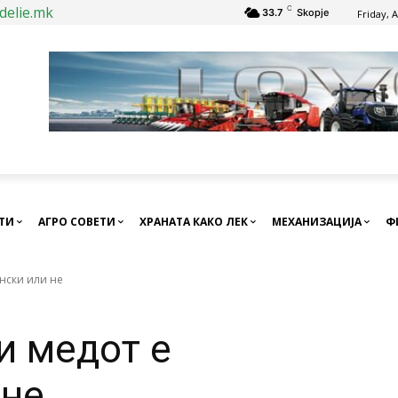
delie.mk
C
33.7
Skopje
Friday, 
СТИ
АГРО СОВЕТИ
ХРАНАТА КАКО ЛЕК
МЕХАНИЗАЦИЈА
Ф
ински или не
и медот е
 не