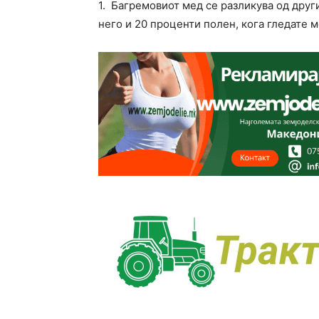
1. Багремовиот мед се разликува од друг
него и 20 проценти полен, кога гледате м