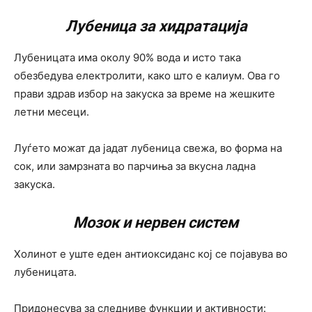
Лубеница за хидратација
Лубеницата има околу 90% вода и исто така
обезбедува електролити, како што е калиум. Ова го
прави здрав избор на закуска за време на жешките
летни месеци.
Луѓето можат да јадат лубеница свежа, во форма на
сок, или замрзната во парчиња за вкусна ладна
закуска.
Мозок и нервен систем
Холинот е уште еден антиоксиданс кој се појавува во
лубеницата.
Придонесува за следниве функции и активности: