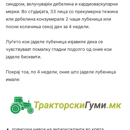
синдром, вклучувајќи дебелина и кардиоваскуларни
мерки. Во студијата, 33 лица со прекумерна тежина
или дебелина конзумирале 2 чаши лубеница или
посни колачиња секој ден за 4 недели.
Луѓето кои јаделе лубеница изјавиле дека се
чувствуваат помалку гладни подолго од оние кои
јаделе бисквити.
Покрај тоа, по 4 недели, оние што јаделе лубеница
имале:
повисоки нивоа на антиоксиданти во крвта