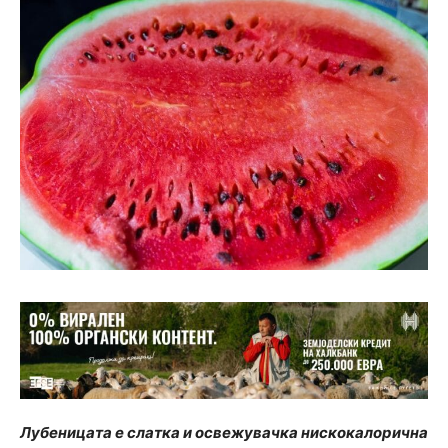
Лубеницата е слатка и освежувачка нискокалорична