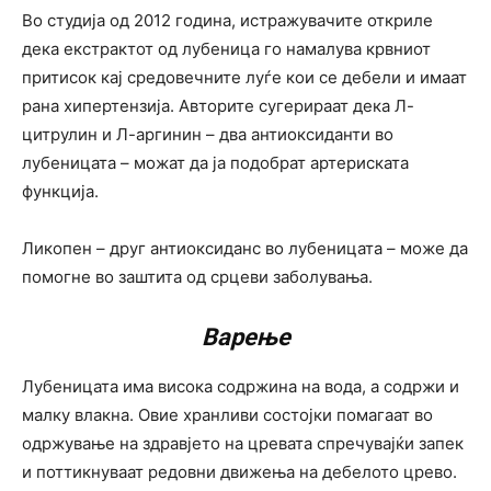
Во студија од 2012 година, истражувачите откриле
дека екстрактот од лубеница го намалува крвниот
притисок кај средовечните луѓе кои се дебели и имаат
рана хипертензија. Авторите сугерираат дека Л-
цитрулин и Л-аргинин – два антиоксиданти во
лубеницата – можат да ја подобрат артериската
функција.
Ликопен – друг антиоксиданс во лубеницата – може да
помогне во заштита од срцеви заболувања.
Варење
Лубеницата има висока содржина на вода, а содржи и
малку влакна. Овие хранливи состојки помагаат во
одржување на здравјето на цревата спречувајќи запек
и поттикнуваат редовни движења на дебелото црево.