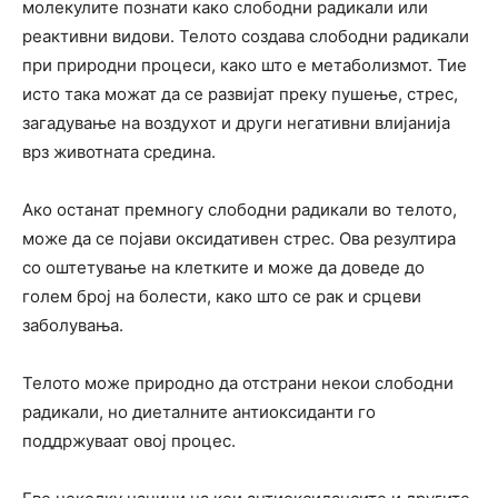
молекулите познати како слободни радикали или
реактивни видови. Телото создава слободни радикали
при природни процеси, како што е метаболизмот. Тие
исто така можат да се развијат преку пушење, стрес,
загадување на воздухот и други негативни влијанија
врз животната средина.
Ако останат премногу слободни радикали во телото,
може да се појави оксидативен стрес. Ова резултира
со оштетување на клетките и може да доведе до
голем број на болести, како што се рак и срцеви
заболувања.
Телото може природно да отстрани некои слободни
радикали, но диеталните антиоксиданти го
поддржуваат овој процес.