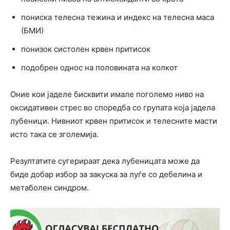
пониска телесна тежина и индекс на телесна маса
(БМИ)
понизок систолен крвен притисок
подобрен однос на половината на колкот
Оние кои јаделе бисквити имале поголемо ниво на
оксидативен стрес во споредба со групата која јадела
лубеници. Нивниот крвен притисок и телесните масти
исто така се зголемија.
Резултатите сугерираат дека лубеницата може да
биде добар избор за закуска за луѓе со дебелина и
метаболен синдром.