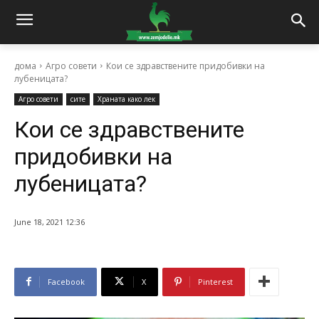
дома
Агро совети
Кои се здравствените придобивки на
лубеницата?
Агро совети
сите
Храната како лек
Кои се здравствените
придобивки на
лубеницата?
June 18, 2021 12:36
Facebook
X
Pinterest