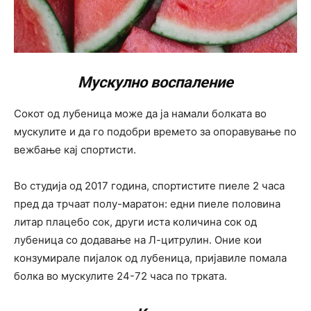
Мускулно воспаление
Сокот од лубеница може да ја намали болката во
мускулите и да го подобри времето за опоравување по
вежбање кај спортисти.
Во студија од 2017 година, спортистите пиеле 2 часа
пред да трчаат полу-маратон: едни пиеле половина
литар плацебо сок, други иста количина сок од
лубеница со додавање на Л-цитрулин. Оние кои
конзумирале пијалок од лубеница, пријавиле помала
болка во мускулите 24-72 часа по трката.