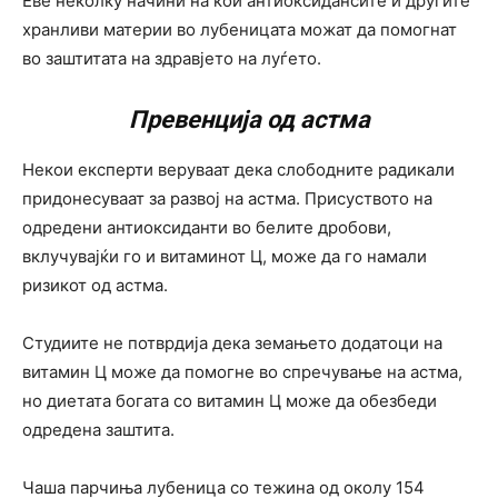
Еве неколку начини на кои антиоксидансите и другите
хранливи материи во лубеницата можат да помогнат
во заштитата на здравјето на луѓето.
Превенција од астма
Некои експерти веруваат дека слободните радикали
придонесуваат за развој на астма. Присуството на
одредени антиоксиданти во белите дробови,
вклучувајќи го и витаминот Ц, може да го намали
ризикот од астма.
Студиите не потврдија дека земањето додатоци на
витамин Ц може да помогне во спречување на астма,
но диетата богата со витамин Ц може да обезбеди
одредена заштита.
Чаша парчиња лубеница со тежина од околу 154