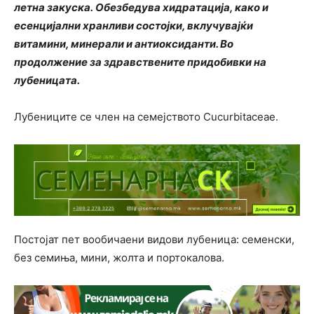
летна закуска. Обезбедува хидратација, како и
есенцијални хранливи состојки, вклучувајќи
витамини, минерали и антиоксиданти. Во
продолжение за здравствените придобивки на
лубеницата.
Лубениците се член на семејството Cucurbitaceae.
Постојат пет вообичаени видови лубеница: семенски,
без семиња, мини, жолта и портокалова.