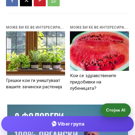
Стојна AI
Viber група