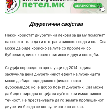
Диуретични својства
Некои користат диуретични лекови за да му помогнат
на своето тело да ги отстрани вишокот вода и сол. Ова
може да биде корисно за луѓе со проблеми со
бубрезите, висок крвен притисок и други состојби.
Студија спроведена врз глувци од 2014 година
заклучила дека диуретичниот ефект на лубеницата
може да биде подеднакво ефикасен како
фуросемидот, кој е добро познат диуретик. Ова може
да биде природна опција за луѓето кои имаат вишок
течност. Не престанувајте да го земате пропишаниот
диуретик без да се консултирате со лекар.