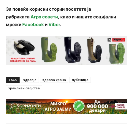
За повеќе корисни стории посетете ја
рубриката
Агро совети
, како и нашите социјални
мрежи
Facebook
и
Viber
.
TAGS
здравје
здрава храна
лубеница
хранливи својства