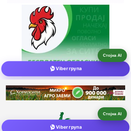
Стојна AI
Viber група