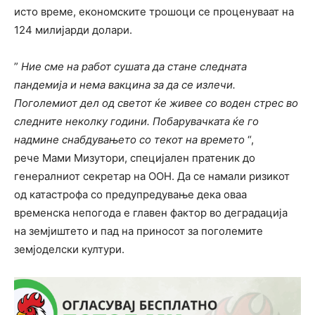
исто време, економските трошоци се проценуваат на
124 милијарди долари.
”
Ние сме на работ сушата да стане следната
пандемија и нема вакцина за да се излечи.
Поголемиот дел од светот ќе живее со воден стрес во
следните неколку години. Побарувачката ќе го
надмине снабдувањето со текот на времето
“,
рече Мами Мизутори, специјален пратеник до
генералниот секретар на ООН. Да се намали ризикот
од катастрофа со предупредување дека оваа
временска непогода е главен фактор во деградација
на земјиштето и пад на приносот за поголемите
земјоделски култури.