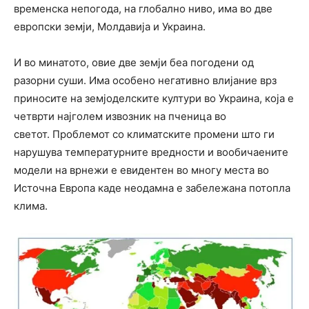
временска непогода, на глобално ниво, има во две
европски земји, Молдавија и Украина.
И во минатото, овие две земји беа погодени од
разорни суши. Има особено негативно влијание врз
приносите на земјоделските култури во Украина, која е
четврти најголем извозник на пченица во
светот. Проблемот со климатските промени што ги
нарушува температурните вредности и вообичаените
модели на врнежи е евидентен во многу места во
Источна Европа каде неодамна е забележана потопла
клима.