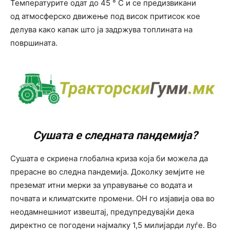
Температурите одат до 45 ° C и се предизвикани
од атмосферско движење под висок притисок кое
делува како капак што ја задржува топлината на
површината.
Сушата е следната пандемија?
Сушата е скриена глобална криза која би можела да
прерасне во следна пандемија. Доколку земјите не
преземат итни мерки за управување со водата и
почвата и климатските промени. ОН го изјавија ова во
неодамнешниот извештај, предупредувајќи дека
директно се погодени најмалку 1,5 милијарди луѓе. Во