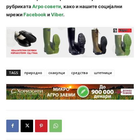
рубриката
Агро совети
, како и нашите социјални
мрежи
Facebook
и
Viber
.
TAGS
природно
скакулци
средства
штетници