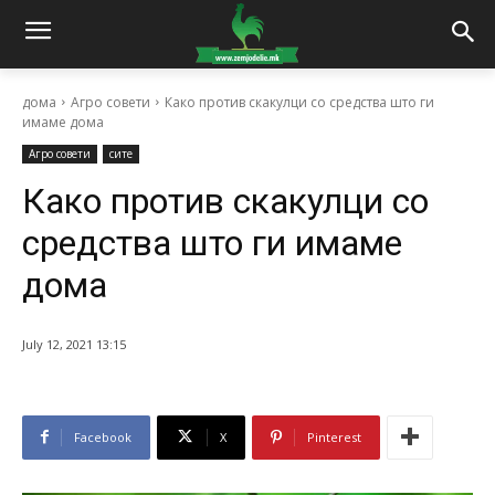
дома
Агро совети
Како против скакулци со средства што ги
имаме дома
Агро совети
сите
Како против скакулци со
средства што ги имаме
дома
July 12, 2021 13:15
Facebook
X
Pinterest