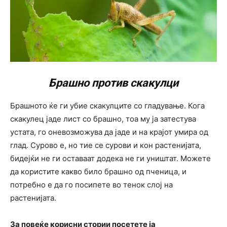
Брашно против скакулци
Брашното ќе ги убие скакулците со гладување. Кога
скакулец јаде лист со брашно, тоа му ја затестува
устата, го оневозможува да јаде и на крајот умира од
глад. Сурово е, но тие се сурови и кон растенијата,
бидејќи не ги оставаат додека не ги уништат. Можете
да користите какво било брашно од пченица, и
потребно е да го посипете во тенок слој на
растенијата.
За повеќе корисни стории посетете ја