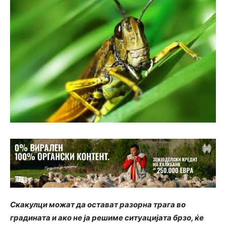
Скакулци можат да остават разорна трага во
градината и ако не ја решиме ситуацијата брзо, ќе