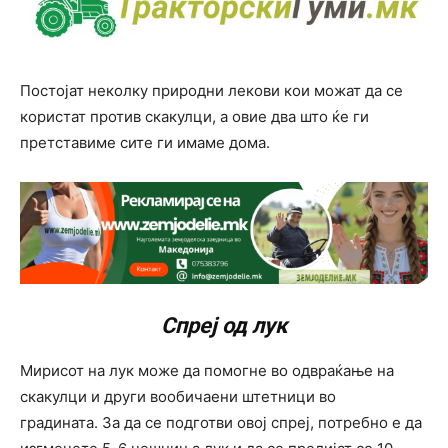
Постојат неколку природни лекови кои можат да се
користат против скакулци, а овие два што ќе ги
претставиме сите ги имаме дома.
Спреј од лук
Мирисот на лук може да помогне во одвраќање на
скакулци и други вообичаени штетници во
градината. За да се подготви овој спреј, потребно е да