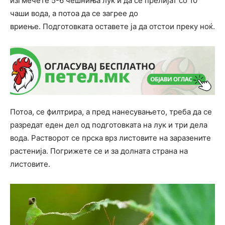
изгмечете 5-6 чешниња лук и да се прелијат со 10
чаши вода, а потоа да се загрее до
вриење. Подготовката оставете ја да отстои преку ноќ.
Потоа, се филтрира, а пред нанесувањето, треба да се
разредат еден дел од подготовката на лук и три дела
вода. Растворот се прска врз листовите на заразените
растенија. Погрижете се и за долната страна на
листовите.