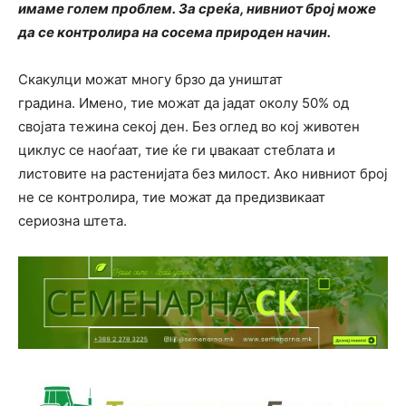
имаме голем проблем. За среќа, нивниот број може
да се контролира на сосема природен начин.
Скакулци можат многу брзо да уништат
градина. Имено, тие можат да јадат околу 50% од
својата тежина секој ден. Без оглед во кој животен
циклус се наоѓаат, тие ќе ги џвакаат стеблата и
листовите на растенијата без милост. Ако нивниот број
не се контролира, тие можат да предизвикаат
сериозна штета.