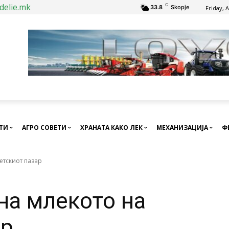
delie.mk
C
33.8
Skopje
Friday, 
СТИ
АГРО СОВЕТИ
ХРАНАТА КАКО ЛЕК
МЕХАНИЗАЦИЈА
Ф
ветскиот пазар
на млекото на
ар