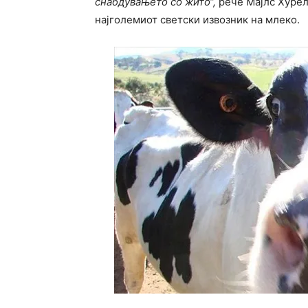
снабдувањето со жито“,
рече Мајлс Хурел
најголемиот светски извозник на млеко.