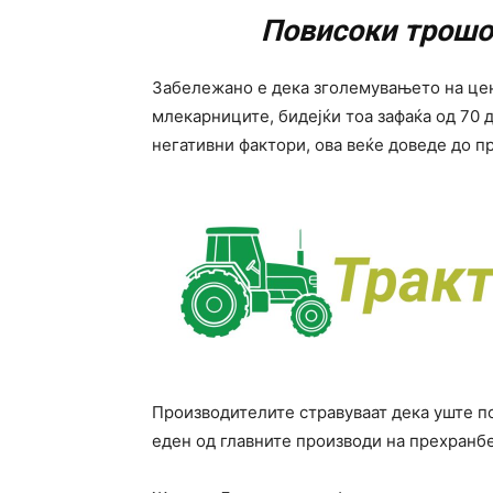
Повисоки трошо
Забележано е дека зголемувањето на цен
млекарниците, бидејќи тоа зафаќа од 70 
негативни фактори, ова веќе доведе до п
Производителите стравуваат дека уште по
еден од главните производи на прехранбе