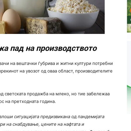
жа пад на производството
увачи на вештачки ѓубрива и житни култури потребни
прекинот на увозот од оваа област, производителите
од светската продажба на млеко, но тие забележаа
ос на претходната година.
влоши ситуацијата предизвикана од пандемијата
ири на снабдување, цените на нафтата и