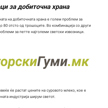
ци за добиточна храна
ата на добиточната храна е голем проблем за
до 80 отсто од трошоците. Во комбинација со други
роблеми за петте најголеми светски извозници.
веќе ќе растат цените на суровото млеко, кое е
ната индустрија ширум светот.