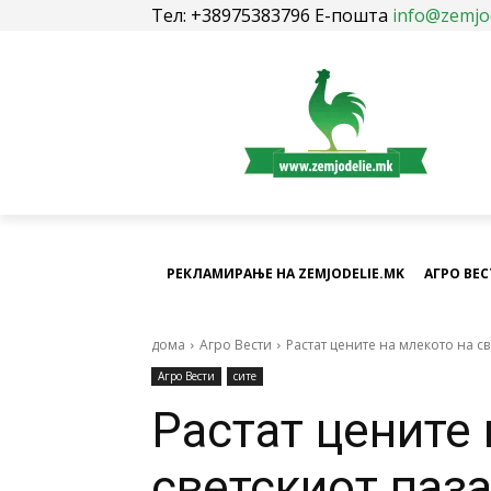
Тел: +38975383796 Е-пошта
info@zemjo
РЕКЛАМИРАЊЕ НА ZEMJODELIE.MK
АГРО ВЕ
дома
Агро Вести
Растат цените на млекото на с
Агро Вести
сите
Растат цените 
светскиот паз