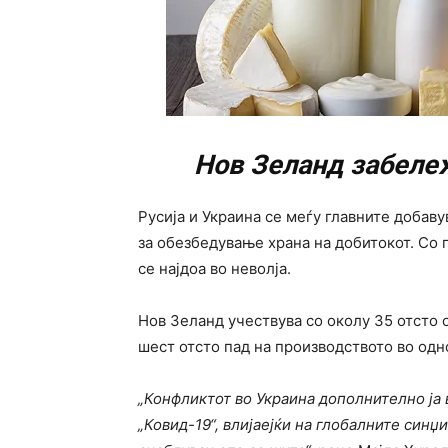
Нов Зеланд забеле
Русија и Украина се меѓу главните добав
за обезбедување храна на добитокот. Со 
се најдоа во неволја.
Нов Зеланд учествува со околу 35 отсто 
шест отсто пад на производството во одн
„Конфликтот во Украина дополнително ја 
„Ковид-19“, влијаејќи на глобалните синџ