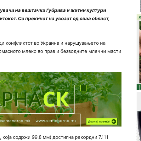
вувачи на вештачки ѓубрива и житни култури
токот. Со прекинот на увозот од оваа област,
ади конфликтот во Украина и нарушувањето на
омасното млеко во прав и безводните млечни масти
 која содржи 99,8 мм) достигна рекордни 7.111