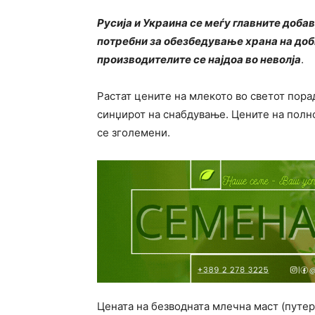
Русија и Украина се меѓу главните доба
потребни за обезбедување храна на доби
производителите се најдоа во неволја
.
Растат цените на млекото во светот пор
синџирот на снабдување. Цените на полн
се зголемени.
Цената на безводната млечна маст (путер,