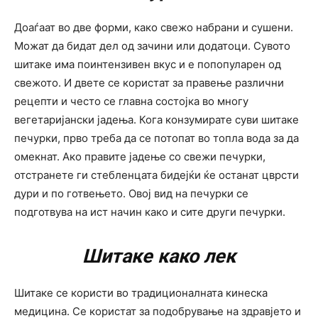
Доаѓаат во две форми, како свежо набрани и сушени.
Можат да бидат дел од зачини или додатоци. Сувото
шитаке има поинтензивен вкус и е попопуларен од
свежото. И двете се користат за правење различни
рецепти и често се главна состојка во многу
вегетаријански јадења. Кога конзумирате суви шитаке
печурки, прво треба да се потопат во топла вода за да
омекнат. Ако правите јадење со свежи печурки,
отстранете ги стебленцата бидејќи ќе останат цврсти
дури и по готвењето. Овој вид на печурки се
подготвува на ист начин како и сите други печурки.
Шитаке како лек
Шитаке се користи во традиционалната кинеска
медицина. Се користат за подобрување на здравјето и