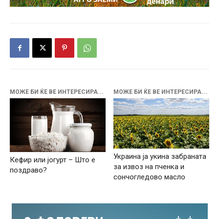
МОЖЕ БИ ЌЕ ВЕ ИНТЕРЕСИРА...
МОЖЕ БИ ЌЕ ВЕ ИНТЕРЕСИРА...
Украина ја укина забраната
Кефир или јогурт – Што е
за извоз на пченка и
поздраво?
сончогледово масло