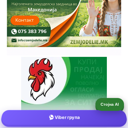
Стојна AI
Viber група