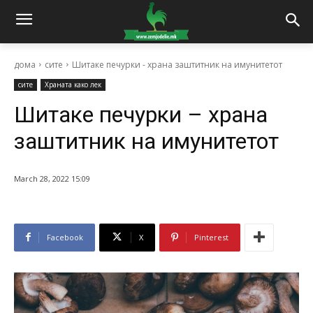
дома
сите
Шитаке печурки - храна заштитник на имунитетот
сите
Храната како лек
Шитаке печурки – храна
заштитник на имунитетот
March 28, 2022 15:09
Facebook
X
Pinterest