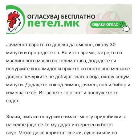
Јачменот варете го додека да омекне, околу 30
минути и процедете го. Во исто време, загрејте го
маслиновото масло во голема тава, додадете ги
печурките и кромидот и пржете со постојано мешање
додека печурките не добијат златна боја, околу седум
минути. Додадете сок од лимон, јачмен, сол и бибер и
измешајте сè. Изгаснете го огнот и послужете го
садот.
Значи, шитаке печурките имаат многу придобивки, а
на секое јадење ќе му дадат интересен и богат
вкус. Може да се користат свежи, сушени или во