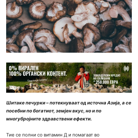
Шитаке печурки – потекнуваат од источна Азија, а се
посебни по богатиот, земјен вкус, но и по
многубројните здравствени ефекти.
Тие се полни со витамин Д и помагаат во