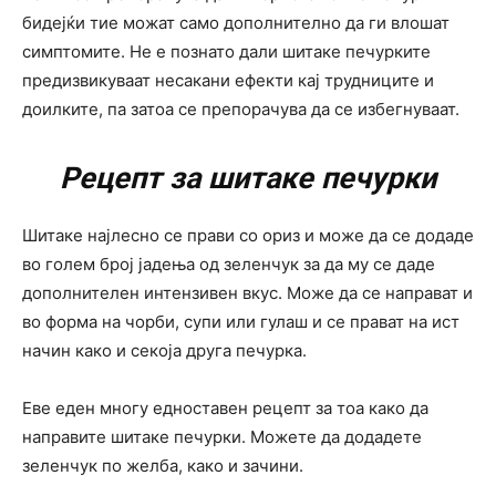
бидејќи тие можат само дополнително да ги влошат
симптомите. Не е познато дали шитаке печурките
предизвикуваат несакани ефекти кај трудниците и
доилките, па затоа се препорачува да се избегнуваат.
Рецепт за шитаке печурки
Шитаке најлесно се прави со ориз и може да се додаде
во голем број јадења од зеленчук за да му се даде
дополнителен интензивен вкус. Може да се направат и
во форма на чорби, супи или гулаш и се прават на ист
начин како и секоја друга печурка.
Еве еден многу едноставен рецепт за тоа како да
направите шитаке печурки. Можете да додадете
зеленчук по желба, како и зачини.