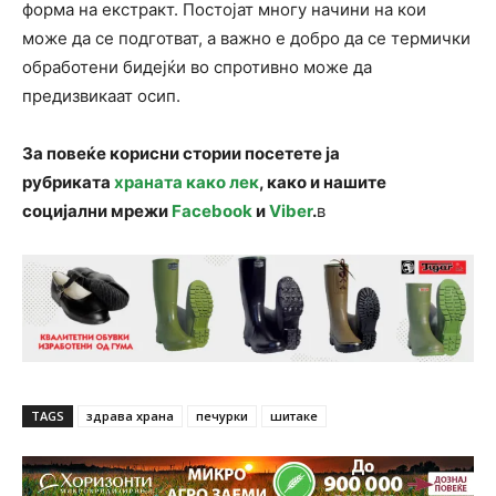
форма на екстракт. Постојат многу начини на кои
може да се подготват, а важно е добро да се термички
обработени бидејќи во спротивно може да
предизвикаат осип.
За повеќе корисни стории посетете ја
рубриката
храната како лек
, како и нашите
социјални мрежи
Facebook
и
Viber
.
в
TAGS
здрава храна
печурки
шитаке