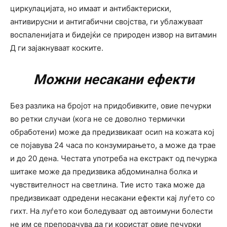
циркулацијата, но имаат и антибактериски,
антивирусни и антигабични својства, ги ублажуваат
воспаленијата и бидејќи се природен извор на витамин
Д ги зајакнуваат коските.
Можни несакани ефекти
Без разлика на бројот на придобивките, овие печурки
во ретки случаи (кога не се доволно термички
обработени) може да предизвикаат осип на кожата кој
се појавува 24 часа по конзумирањето, а може да трае
и до 20 дена. Честата употреба на екстракт од печурка
шитаке може да предизвика абдоминална болка и
чувствителност на светлина. Тие исто така може да
предизвикаат одредени несакани ефекти кај луѓето со
гихт. На луѓето кои боледуваат од автоимуни болести
не им се препорачува да ги користат овие печурки