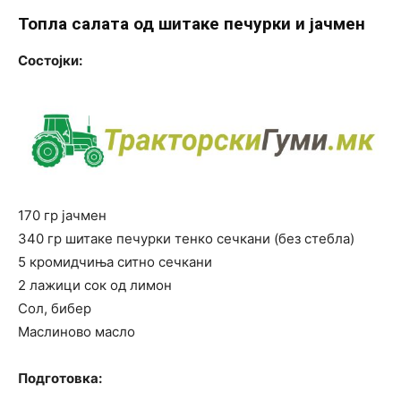
Топла салата од шитаке печурки и јачмен
Состојки:
170 гр јачмен
340 гр шитаке печурки тенко сечкани (без стебла)
5 кромидчиња ситно сечкани
2 лажици сок од лимон
Сол, бибер
Маслиново масло
Подготовка: