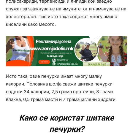
полисахариди, терпеноиди и липиди кои заедно
служат за зајакнување на имунитетот и намалување на
холестеролот. Тие исто така содржат многу амино
киселини како месото.
Исто така, овие печурки имаат многу малку
калории. Половина шолја свежи шитаке печурки
содржи 34 калории, 2,5 грама протеини, 3 грама
влакна, 0,5 грама масти и 7 грама јаглени хидрати.
Како се користат шитаке
печурки?