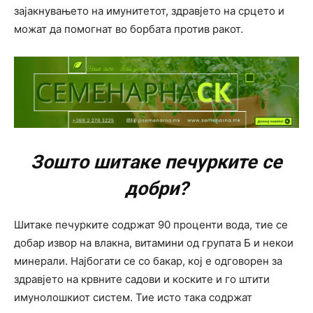
зајакнувањето на имунитетот, здравјето на срцето и
можат да помогнат во борбата против ракот.
Зошто шитаке печурките се
добри?
Шитаке печурките содржат 90 проценти вода, тие се
добар извор на влакна, витамини од групата Б и некои
минерали. Најбогати се со бакар, кој е одговорен за
здравјето на крвните садови и коските и го штити
имунолошкиот систем. Тие исто така содржат