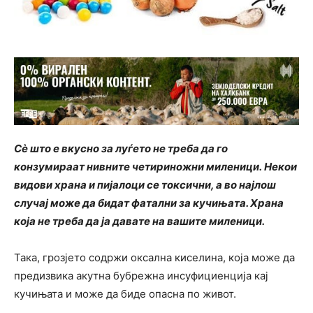
Сè што е вкусно за луѓето не треба да го
конзумираат нивните четириножни миленици. Некои
видови храна и пијалоци се токсични, а во најлош
случај може да бидат фатални за кучињата. Храна
која не треба да ја давате на вашите миленици.
Така, грозјето содржи оксална киселина, која може да
предизвика акутна бубрежна инсуфициенција кај
кучињата и може да биде опасна по живот.