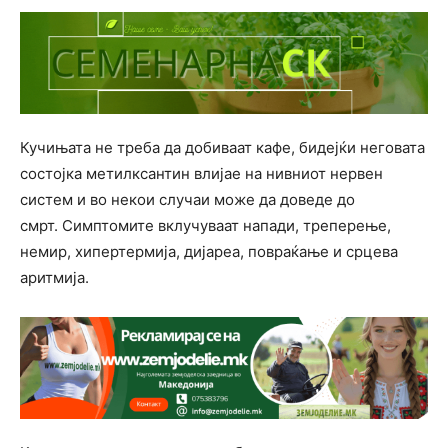
Кучињата не треба да добиваат кафе, бидејќи неговата
состојка метилксантин влијае на нивниот нервен
систем и во некои случаи може да доведе до
смрт. Симптомите вклучуваат напади, треперење,
немир, хипертермија, дијареа, повраќање и срцева
аритмија.