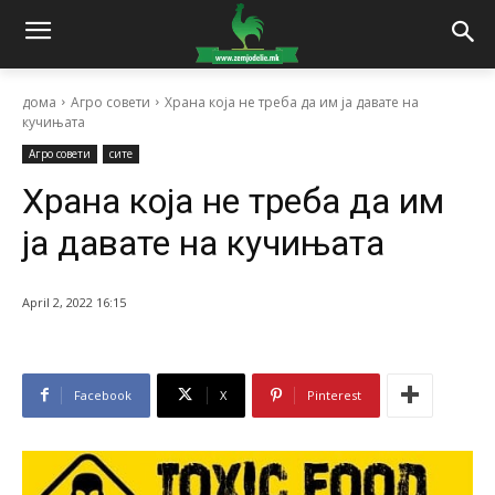
дома
Агро совети
Храна која не треба да им ја давате на
кучињата
Агро совети
сите
Храна која не треба да им
ја давате на кучињата
April 2, 2022 16:15
Facebook
X
Pinterest