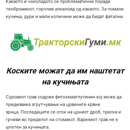
Какаото и чоколадото се проблематични поради
теоброминот, горчлив алкалоид од какаото. За помали
кучиња, дури и мали количини може да бидат фатални.
Коските можат да им наштетат
на кучињата
Суровиот грав содржи фитохемаглутинин кој може да
предизвика згрутчување на црвените крвни
зрнца. Последиците се оток на црниот дроб, треска и
грчеви во пределот на стомакот. Варениот грав не е
штетен за кучињата.