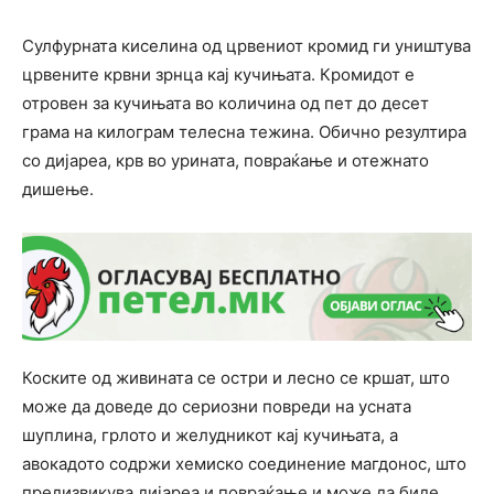
Сулфурната киселина од црвениот кромид ги уништува
црвените крвни зрнца кај кучињата. Кромидот е
отровен за кучињата во количина од пет до десет
грама на килограм телесна тежина. Обично резултира
со дијареа, крв во урината, повраќање и отежнато
дишење.
Коските од живината се остри и лесно се кршат, што
може да доведе до сериозни повреди на усната
шуплина, грлото и желудникот кај кучињата, а
авокадото содржи хемиско соединение магдонос, што
предизвикува дијареа и повраќање и може да биде