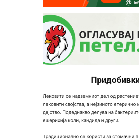
Придобивки
Лековити се надземниот дел од растение
лековити својства, а нејзиното етерично
дејство. Подеднакво делува на бактериит
ешерихија коли, кандида и други.
Традиционално се користи за стомачни пр