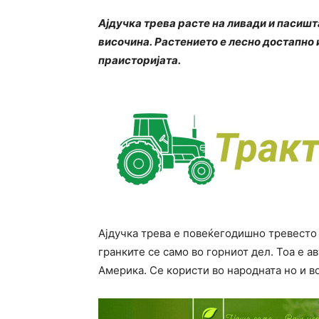
Ајдучка трева расте на ливади и пасишт
височина. Растението е лесно достапно 
праисторијата.
Ајдучка трева е повеќегодишно тревесто 
гранките се само во горниот дел. Тоа е а
Америка. Се користи во народната но и в