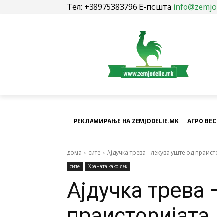
Тел: +38975383796 Е-пошта
info@zemjo
РЕКЛАМИРАЊЕ НА ZEMJODELIE.MK
АГРО ВЕ
дома
сите
Ајдучка трева - лекува уште од праист
сите
Храната како лек
Ајдучка трева 
праисторијата