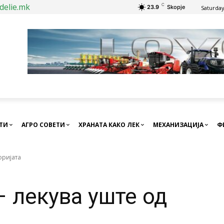
delie.mk
C
23.9
Skopje
Saturday
СТИ
АГРО СОВЕТИ
ХРАНАТА КАКО ЛЕК
МЕХАНИЗАЦИЈА
Ф
оријата
– лекува уште од