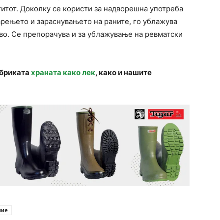
итот. Доколку се користи за надворешна употреба
варењето и зараснувањето на раните, го ублажува
о. Се препорачува и за ублажување на ревматски
убриката
храната како лек
, како и нашите
лие