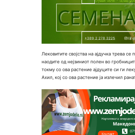
Лековитите својства на ајдучка трева се 
наодите од нејзиниот полен во гробницит
токму со ова растение ајдуците си ги лек
Ахил, кој со ова растение ја излечил рана