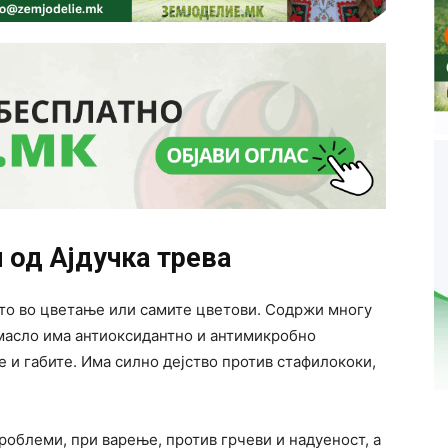
 од Ајдучка трева
то во цветање или самите цветови. Содржи многу
 масло има антиоксидантно и антимикробно
е и габите. Има силно дејство против стафилококи,
облеми, при варење, против грчеви и надуеност, а