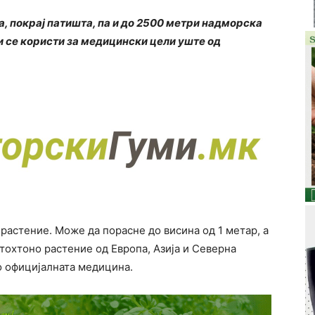
а, покрај патишта, па и до 2500 метри надморска
и се користи за медицински цели уште од
растение. Може да порасне до висина од 1 метар, а
втохтоно растение од Европа, Азија и Северна
о официјалната медицина.