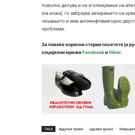
поволно делува и на зголемување на апет
(на кожа), го забрзува запирањето на кр
чешањето и има антиинфламаторно дејств
проблеми.
За повеќе корисни стории посетете ја р
социјални мрежи
Facebook
и
Viber
.
TAGS
Ајдучка трева
здрава храна
Земјоде