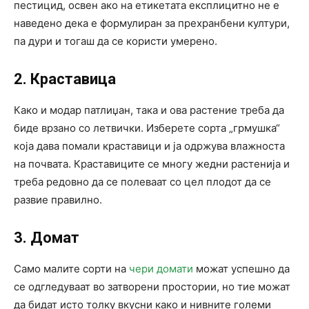
пестицид, освен ако на етикетата експлицитно не е
наведено дека е формулиран за прехранбени култури,
па дури и тогаш да се користи умерено.
2. Краставица
Како и модар патлиџан, така и ова растение треба да
биде врзано со летвички. Изберете сорта „грмушка“
која дава помали краставици и ја одржува влажноста
на почвата. Краставиците се многу жедни растенија и
треба редовно да се полеваат со цел плодот да се
развие правилно.
3. Домат
Само малите сорти на
чери домати
можат успешно да
се одгледуваат во затворени простории, но тие можат
да бидат исто толку вкусни како и нивните големи