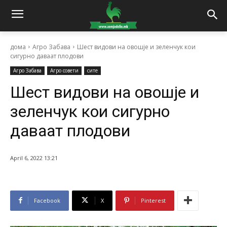
дома
Агро Забава
Шест видови на овошје и зеленчук кои
сигурно даваат плодови
Агро Забава
Агро совети
сите
Шест видови на овошје и
зеленчук кои сигурно
даваат плодови
April 6, 2022 13:21
Facebook
X
Pinterest