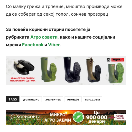
Со малку грижа и трпение, мноштво производи може
да се соберат од секој топол, сончев прозорец.
За повеќе корисни стории посетете ја
рубриката
Агро совети
, како и нашите социјални
мрежи
Facebook
и
Viber
.
TAGS
домашно
зеленчук
овошје
плодови