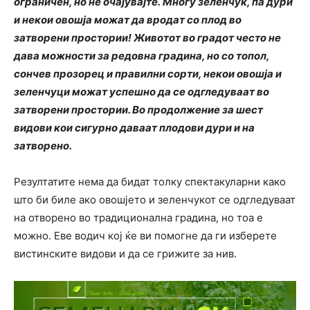
ограничен, но не очајувајте. Многу зеленчук, па дури
и некои овошја можат да вродат со плод во
затворени простории! Животот во градот често не
дава можности за редовна градина, но со топол,
сончев прозорец и правилни сорти, некои овошја и
зеленчуци можат успешно да се одгледуваат во
затворени простории. Во продолжение за шест
видови кои сигурно даваат плодови дури и на
затворено.
Резултатите нема да бидат толку спектакуларни како
што би биле ако овошјето и зеленчукот се одгледуваат
на отворено во традиционална градина, но тоа е
можно. Еве водич кој ќе ви помогне да ги изберете
вистинските видови и да се грижите за нив.