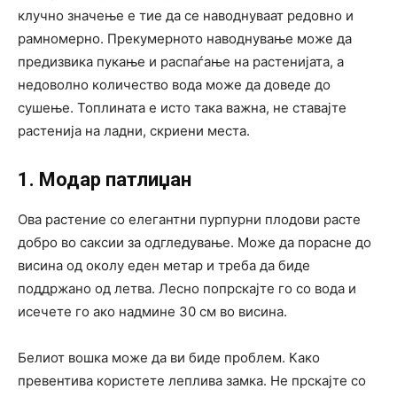
клучно значење е тие да се наводнуваат редовно и
рамномерно. Прекумерното наводнување може да
предизвика пукање и распаѓање на растенијата, а
недоволно количество вода може да доведе до
сушење. Топлината е исто така важна, не ставајте
растенија на ладни, скриени места.
1. Модар патлиџан
Ова растение со елегантни пурпурни плодови расте
добро во саксии за одгледување. Може да порасне до
висина од околу еден метар и треба да биде
поддржано од летва. Лесно попрскајте го со вода и
исечете го ако надмине 30 см во висина.
Белиот вошка може да ви биде проблем. Како
превентива користете леплива замка. Не прскајте со