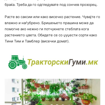
браќа. Треба да го одгледувате под сончев прозорец.
Расте во саксии или како висечко растение. Чувајте го
влажно и наѓубрено. Бришењето прашина може да
помогне ако нежно ги потчукнете стеблата кога
растението цвета. Обидете се со џуџести сорти како
Тини Тим и Тамблер (висечки домат).