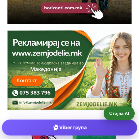
Стојна AI
Viber група