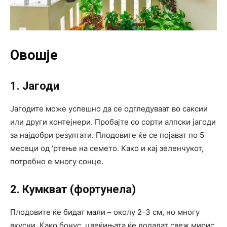
Овошје
1. Јагоди
Јагодите може успешно да се одгледуваат во саксии
или други контејнери. Пробајте со сорти алпски јагоди
за најдобри резултати. Плодовите ќе се појават по 5
месеци од ‘ртење на семето. Како и кај зеленчукот,
потребно е многу сонце.
2. Кумкват (фортунела)
Плодовите ќе бидат мали – околу 2-3 см, но многу
вкусни. Како бонус, цвеќињата ќе додадат свеж мирис