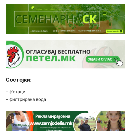
Состојки:
– ф’стаци
– филтрирана вода