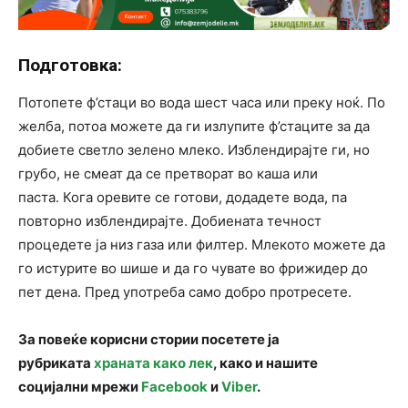
Подготовка:
Потопете ф’стаци во вода шест часа или преку ноќ. По
желба, потоа можете да ги излупите ф’стаците за да
добиете светло зелено млеко. Изблендирајте ги, но
грубо, не смеат да се претворат во каша или
паста. Кога оревите се готови, додадете вода, па
повторно изблендирајте. Добиената течност
процедете ја низ газа или филтер. Млекото можете да
го истурите во шише и да го чувате во фрижидер до
пет дена. Пред употреба само добро протресете.
За повеќе корисни стории посетете ја
рубриката
храната како лек
, како и нашите
социјални мрежи
Facebook
и
Viber
.