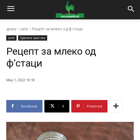
дома
сите
Рецепт за млеко од ф'стаци
сите
Храната како лек
Рецепт за млеко од
ф’стаци
May 1, 2022 10:18
Facebook
X
Pinterest