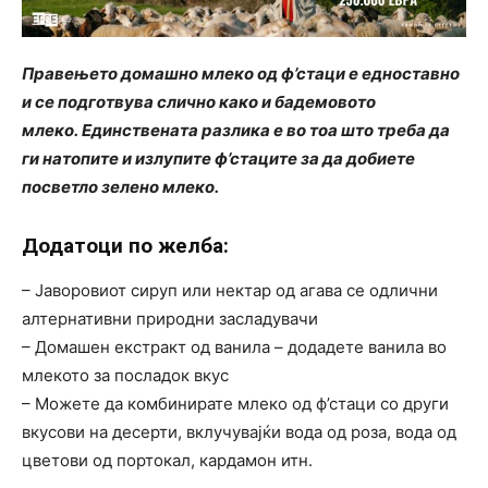
Правењето домашно млеко од ф’стаци е едноставно
и се подготвува слично како и бадемовото
млеко. Единствената разлика е во тоа што треба да
ги натопите и излупите ф’стаците за да добиете
посветло зелено млеко.
Додатоци по желба:
– Јаворовиот сируп или нектар од агава се одлични
алтернативни природни засладувачи
– Домашен екстракт од ванила – додадете ванила во
млекото за посладок вкус
– Можете да комбинирате млеко од ф’стаци со други
вкусови на десерти, вклучувајќи вода од роза, вода од
цветови од портокал, кардамон итн.