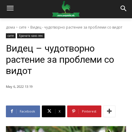
дома
сите
Видец - чудотворно растение за проблеми со видот
сите
Храната како лек
Видец – чудотворно
растение за проблеми со
видот
May 6, 2022 13:19
Facebook
X
Pinterest