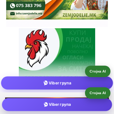
Стојна AI
Viber група