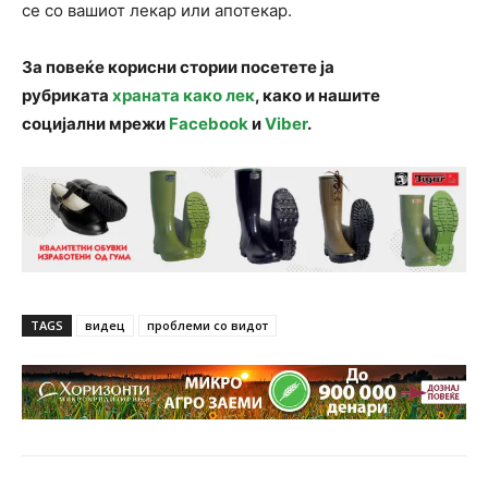
се со вашиот лекар или апотекар.
За повеќе корисни стории посетете ја
рубриката
храната како лек
, како и нашите
социјални мрежи
Facebook
и
Viber
.
TAGS
видец
проблеми со видот