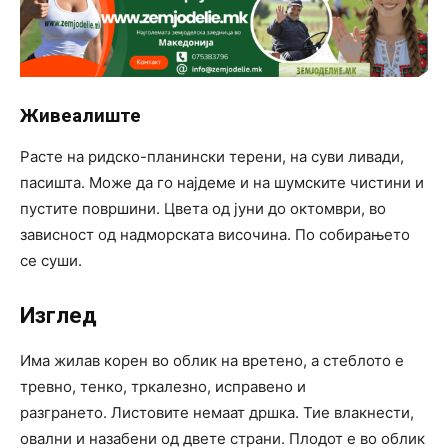
Живеалиште
Расте на ридско-планински терени, на суви ливади,
пасишта. Може да го најдеме и на шумските чистини и
пустите површини. Цвета од јуни до октомври, во
зависност од надморската височина. По собирањето
се суши.
Изглед
Има жилав корен во облик на вретено, а стеблото е
тревно, тенко, тркалезно, исправено и
разгрането. Листовите немаат дршка. Тие влакнести,
овални и назабени од двете страни. Плодот е во облик