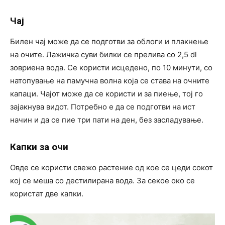
Чај
Билен чај може да се подготви за облоги и плакнење
на очите. Лажичка суви билки се прелива со 2,5 dl
зовриена вода. Се користи исцедено, по 10 минути, со
натопување на памучна волна која се става на очните
капаци. Чајот може да се користи и за пиење, тој го
зајакнува видот. Потребно е да се подготви на ист
начин и да се пие три пати на ден, без засладување.
Капки за очи
Овде се користи свежо растение од кое се цеди сокот
кој се меша со дестилирана вода. За секое око се
користат две капки.