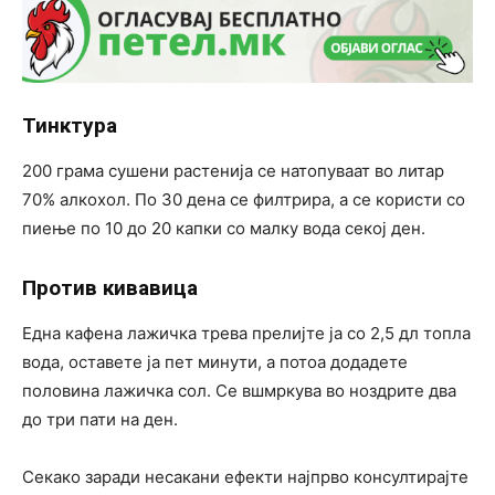
Тинктура
200 грама сушени растенија се натопуваат во литар
70% алкохол. По 30 дена се филтрира, а се користи со
пиење по 10 до 20 капки со малку вода секој ден.
Против кивавица
Една кафена лажичка трева прелијте ја со 2,5 дл топла
вода, оставете ја пет минути, а потоа додадете
половина лажичка сол. Се вшмркува во ноздрите два
до три пати на ден.
Секако заради несакани ефекти најпрво консултирајте