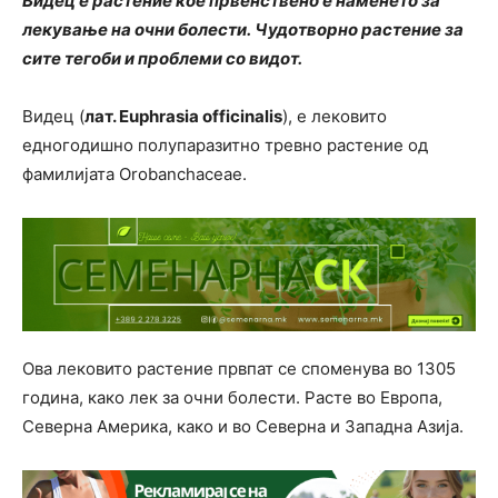
Видец е растение кое првенствено е наменето за
лекување на очни болести. Чудотворно растение за
сите тегоби и проблеми со видот.
Видец (
лат. Euphrasia officinalis
), е лековито
едногодишно полупаразитно тревно растение од
фамилијата Orobanchaceae.
Ова лековито растение првпат се споменува во 1305
година, како лек за очни болести. Расте во Европа,
Северна Америка, како и во Северна и Западна Азија.