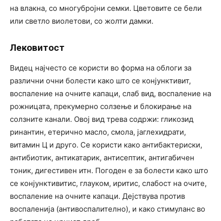
на влакна, со многубројни семки. Цветовите се бели
или светло виолетови, со жолти дамки.
Лековитост
Видец најчесто се користи во форма на облоги за
различни очни болести како што се конјунктивит,
воспаление на очните капаци, слаб вид, воспаление на
рожницата, прекумерно солзење и блокирање на
солзните канали. Овој вид трева содржи: гликозид
ринантин, етерично масло, смола, јаглехидрати,
витамин Ц и друго. Се користи како антибактериски,
антибиотик, антикатарик, антисептик, антигабичен
тоник, дигестивен итн. Погоден е за болести како што
се конјунктивитис, глауком, иритис, слабост на очите,
воспаление на очните капаци. Дејствува против
воспаленија (антивоспалително), и како стимуланс во