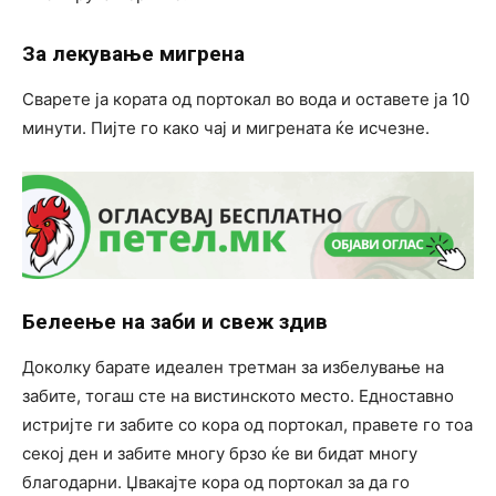
За лекување мигрена
Сварете ја кората од портокал во вода и оставете ја 10
минути. Пијте го како чај и мигрената ќе исчезне.
Белеење на заби и свеж здив
Доколку барате идеален третман за избелување на
забите, тогаш сте на вистинското место. Едноставно
истријте ги забите со кора од портокал, правете го тоа
секој ден и забите многу брзо ќе ви бидат многу
благодарни. Џвакајте кора од портокал за да го