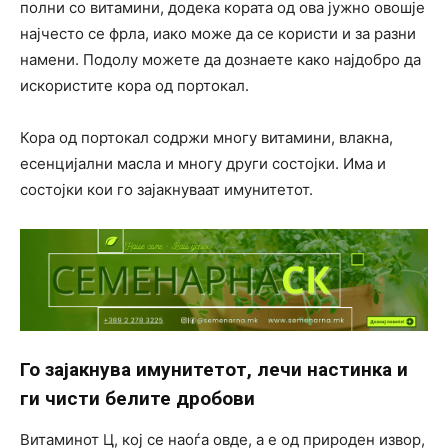
полни со витамини, додека кората од ова јужно овошје
најчесто се фрла, иако може да се користи и за разни
намени. Подолу можете да дознаете како најдобро да
искористите кора од портокал.
Кора од портокал содржи многу витамини, влакна,
есенцијални масла и многу други состојки. Има и
состојки кои го зајакнуваат имунитетот.
Го зајакнува имунитетот, лечи настинка и
ги чисти белите дробови
Витаминот Ц, кој се наоѓа овде, а е од природен извор,