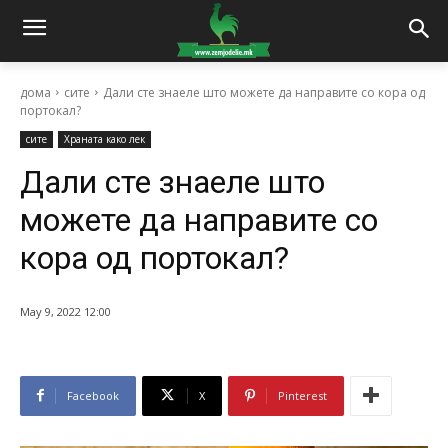
дома
сите
Дали сте знаеле што можете да направите со кора од
портокал?
сите
Храната како лек
Дали сте знаеле што
можете да направите со
кора од портокал?
May 9, 2022 12:00
Facebook
X
Pinterest