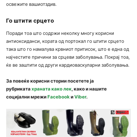
освежите вашиотздив.
Го штити срцето
Поради тоа што содржи неколку многу корисни
антиоксиданси, кората од портокал го штити срцето
така што го намалува крвниот притисок, што е една од
најчестите причини за срцеви заболувања. Покрај тоа,
ќе ве заштити од други кардиоваскуларни заболувања.
За повеќе корисни стории посетете ја
рубриката
храната како лек
, како и нашите
социјални мрежи
Facebook
и
Viber
.