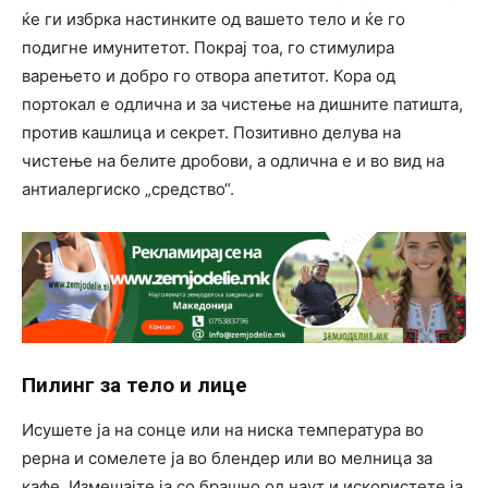
ќе ги избрка настинките од вашето тело и ќе го
подигне имунитетот. Покрај тоа, го стимулира
варењето и добро го отвора апетитот. Кора од
портокал е одлична и за чистење на дишните патишта,
против кашлица и секрет. Позитивно делува на
чистење на белите дробови, а одлична е и во вид на
антиалергиско „средство“.
Пилинг за тело и лице
Исушете ја на сонце или на ниска температура во
рерна и сомелете ја во блендер или во мелница за
кафе. Измешајте ја со брашно од наут и искористете ја