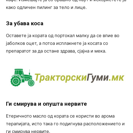
како одличен пилинг за тело и лице.
За убава коса
Оставете ја кората од портокал малку да се впие во
јаболков оцет, а потоа исплакнете ја косата со
препаратот за да остане здрава, сјајна и мека.
Ги смирува и опушта нервите
Етеричното масло од кората се користи во арома
терапијата, исто така го подигнува расположението и
ги смирува нервите.