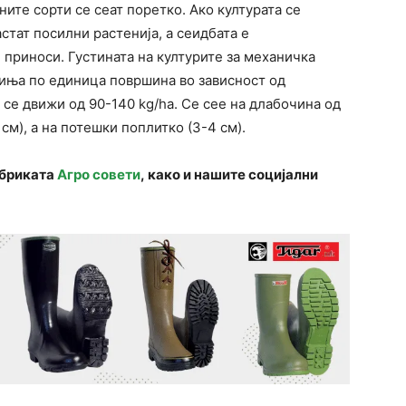
ните сорти се сеат поретко. Ако културата се
стат посилни растенија, а сеидбата е
 приноси. Густината на културите за механичка
миња по единица површина во зависност од
 се движи од 90-140 kg/ha. Се сее на длабочина од
см), а на потешки поплитко (3-4 см).
убриката
Агро совети
, како и нашите социјални