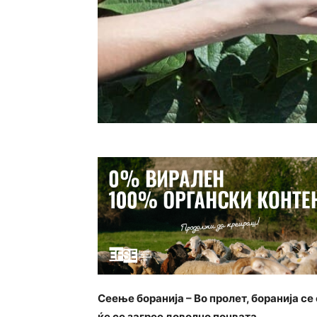
Сеење боранија – Во пролет, боранија се
ќе се загрее доволно почвата.