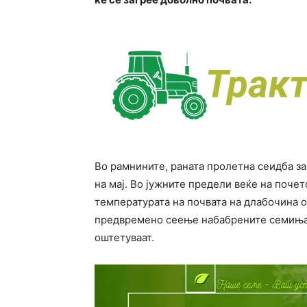
Во рамнините, раната пролетна сеидба за
на мај. Во јужните предели веќе на почет
температурата на почвата на длабочина од
предвремено сеење набабрените семиња 
оштетуваат.