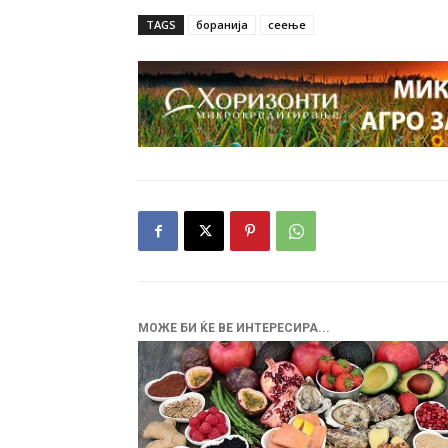
TAGS
боранија
сеење
МОЖЕ БИ ЌЕ ВЕ ИНТЕРЕСИРА...