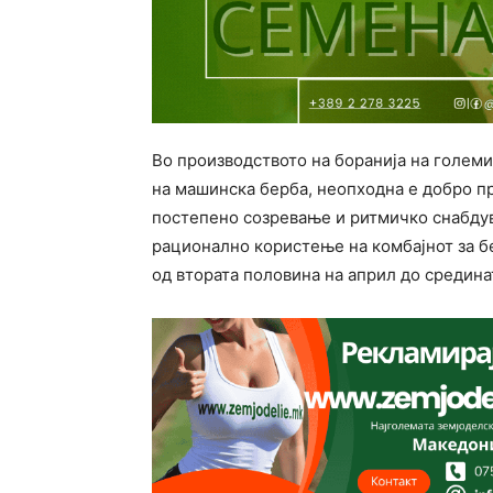
Во производството на боранија на голем
на машинска берба, неопходна е добро пр
постепено созревање и ритмичко снабдув
рационално користење на комбајнот за бе
од втората половина на април до срединат