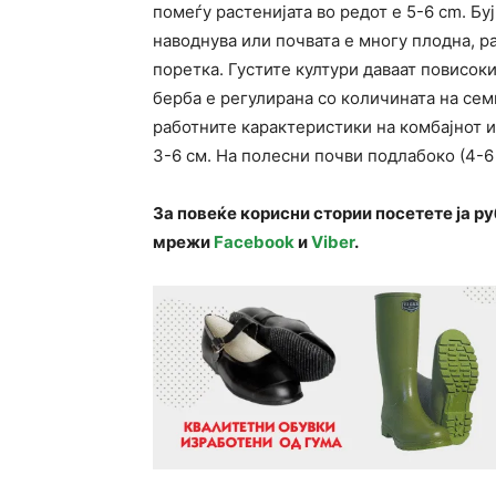
помеѓу растенијата во редот е 5-6 cm. Буј
наводнува или почвата е многу плодна, ра
поретка. Густите култури даваат повисоки
берба е регулирана со количината на се
работните карактеристики на комбајнот и
3-6 см. На полесни почви подлабоко (4-6 
За повеќе корисни стории посетете ја р
мрежи
Facebook
и
Viber
.