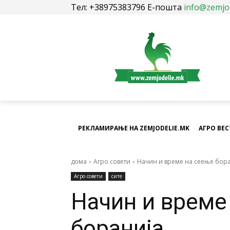
Тел: +38975383796 Е-пошта
info@zemjo
РЕКЛАМИРАЊЕ НА ZEMJODELIE.MK
АГРО ВЕ
дома
Агро совети
Начин и време на сеење бор
Агро совети
сите
Начин и време
боранија