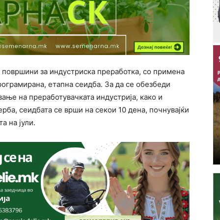
и површини за индустриска преработка, со примена
ограмирана, етапна сеидба. За да се обезбеди
ање на преработувачката индустрија, како и
рба, сеидбата се врши на секои 10 дена, почнувајќи
а на јули.