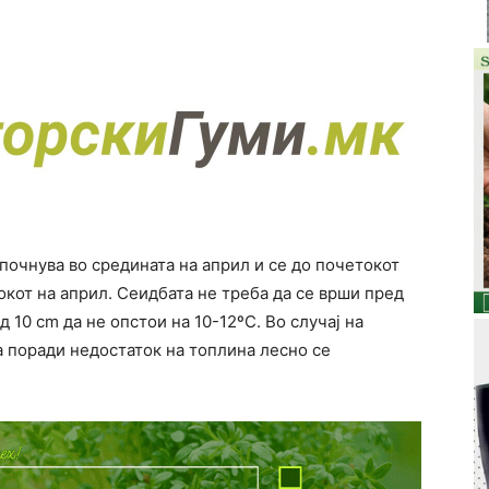
почнува во средината на април и се до почетокот
окот на април. Сеидбата не треба да се врши пред
 10 cm да не опстои на 10-12ºC. Во случај на
поради недостаток на топлина лесно се