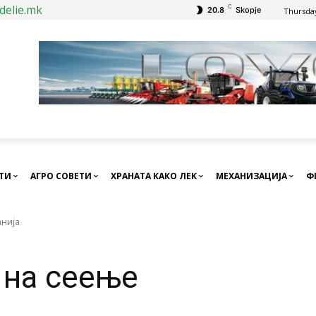
delie.mk
C
20.8
Skopje
Thursday
СТИ
АГРО СОВЕТИ
ХРАНАТА КАКО ЛЕК
МЕХАНИЗАЦИЈА
Ф
анија
 на сеење