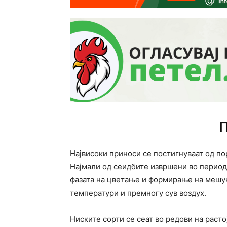
П
Највисоки приноси се постигнуваат од по
Најмали од сеидбите извршени во периодот 
фазата на цветање и формирање на мешун
температури и премногу сув воздух.
Ниските сорти се сеат во редови на раст