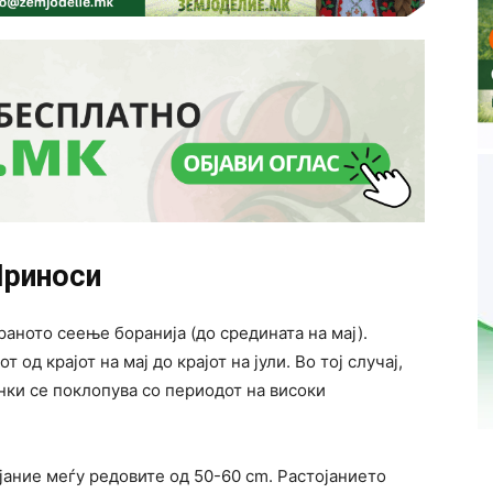
риноси
раното сеење боранија (до средината на мај).
од крајот на мај до крајот на јули. Во тој случај,
ки се поклопува со периодот на високи
ојание меѓу редовите од 50-60 cm. Растојанието