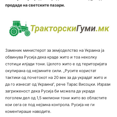
продаде на светските пазари.
Заменик министерот за земјоделство на Украина ја
обвинува Русија дека краде жито и тоа неколку
стотици илјади тони. Целото жито е од територијата
окупирана од нејзините сили. „Русите користат
тактики од почетокот на 20 век за да украдат жито и
да го изнесат од Украина“, рече Тарас Висоцки. Изрази
загриженост дека Русија би можела да украде
поголем дел од 1,5 милиони тони жито во областите
кои сега се под нејзина контрола. Русија не ги
коментираше наводите.