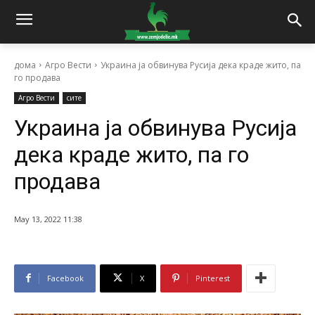
дома
Агро Вести
Украина ја обвинува Русија дека краде жито, па
го продава
Агро Вести
сите
Украина ја обвинува Русија
дека краде жито, па го
продава
May 13, 2022 11:38
Facebook
X
Pinterest