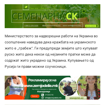
Министерството за надворешни работи на Украина во
соопштение наведува дека кражбата на украинското
жито е „грабеж“. Ги предупреди земјите што купуваат
руско жито дека некои од нејзините пратки може да
содржат жито украдено од Украина. Купувањето од
Русија ги прави можни соучесници.