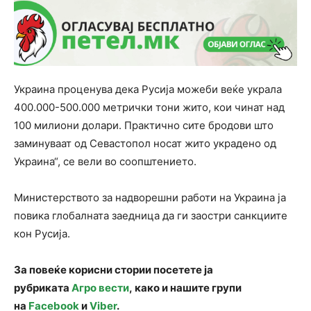
Украина проценува дека Русија можеби веќе украла
400.000-500.000 метрички тони жито, кои чинат над
100 милиони долари. Практично сите бродови што
заминуваат од Севастопол носат жито украдено од
Украина“, се вели во соопштението.
Министерството за надворешни работи на Украина ја
повика глобалната заедница да ги заостри санкциите
кон Русија.
За повеќе корисни стории посетете ја
рубриката
Агро вести
, како и нашите групи
на
Facebook
и
Viber
.