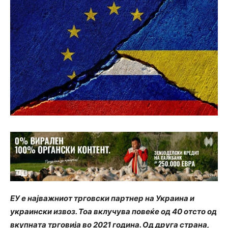
ЕУ е најважниот трговски партнер на Украина и
украински извоз. Тоа вклучува повеќе од 40 отсто од
вкупната трговија во 2021 година. Од друга страна,