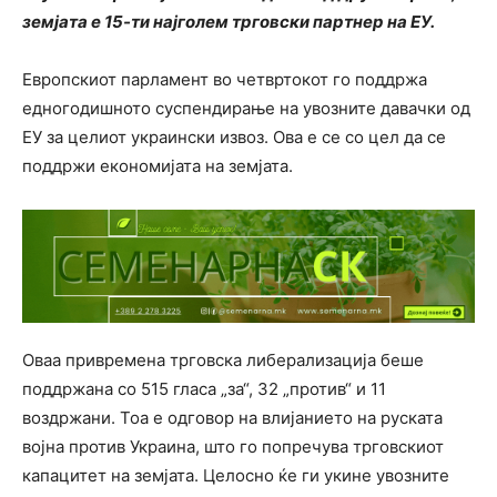
земјата е 15-ти најголем трговски партнер на ЕУ.
Европскиот парламент во четвртокот го поддржа
едногодишното суспендирање на увозните давачки од
ЕУ за целиот украински извоз. Ова е се со цел да се
поддржи економијата на земјата.
Оваа привремена трговска либерализација беше
поддржана со 515 гласа „за“, 32 „против“ и 11
воздржани. Тоа е одговор на влијанието на руската
војна против Украина, што го попречува трговскиот
капацитет на земјата. Целосно ќе ги укине увозните