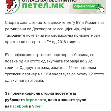
Според соопштението, односите меѓу ЕУ и Украина се
регулирани со Договорот за асоцијација, кој на
тамошните компании им овозможува привилегиран
пристап до пазарот на ЕУ од 2016 година.
ЕУ е најважниот трговски партнер на Украина, со
повеќе од 40 отсто од вкупната трговија во 2021
година. Од друга страна, земјата е 15-ти најголем
трговски партнер на ЕУ и учествува со околу 1,2 отсто
од вкупната трговија.
За повеќе корисни стории посетете ја
рубриката
Агро вести
, како и нашите групи
на
Facebook
и
Viber
.