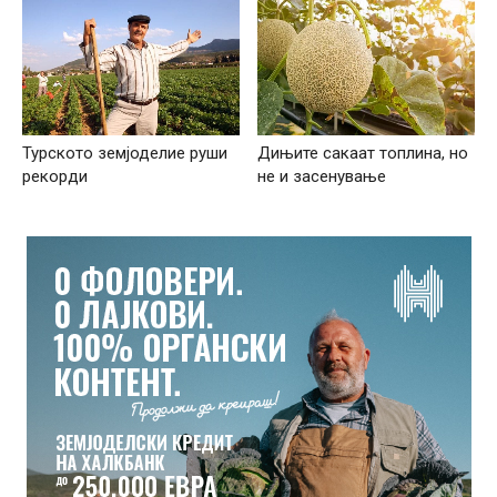
Дињите сакаат топлина, но
Турското земјоделие руши
не и засенување
рекорди