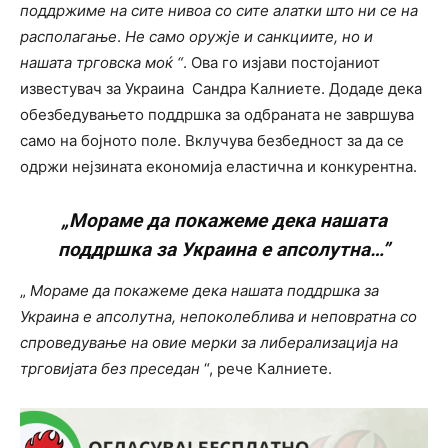
поддржиме на сите нивоа со сите алатки што ни се на
располагање
.
Не само оружје и санкциите, но и
нашата трговска моќ “
. Ова го изјави постојаниот
известувач за Украина Сандра Калниете. Додаде дека
обезбедувањето поддршка за одбраната не завршува
само на бојното поле. Вклучува безбедност за да се
одржи нејзината економија еластична и конкурентна.
„Мораме да покажеме дека нашата
поддршка за Украина е апсолутна…”
„
Мораме да покажеме дека нашата поддршка за
Украина е апсолутна, непоколеблива и неповратна со
спроведување на овие мерки за либерализација на
трговијата без преседан
“, рече Калниете.