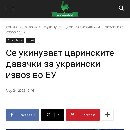
дома
Агро Вести
Се укинуваат царинските давачки за украински
извоз во ЕУ
Агро Вести
сите
Се укинуваат царинските
давачки за украински
извоз во ЕУ
May 24, 2022 10:46
Facebook
X
Pinterest