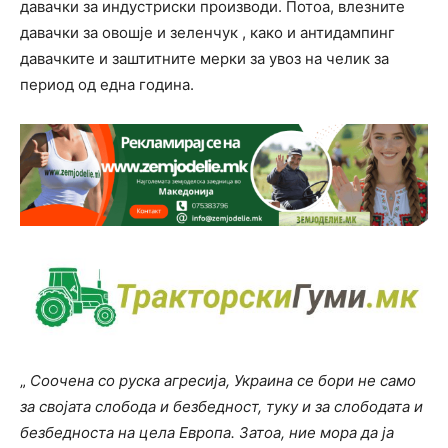
давачки за индустриски производи. Потоа, влезните
давачки за овошје и зеленчук , како и антидампинг
давачките и заштитните мерки за увоз на челик за
период од една година.
„
Соочена со руска агресија, Украина се бори не само
за својата слобода и безбедност, туку и за слободата и
безбедноста на цела Европа. Затоа, ние мора да ја