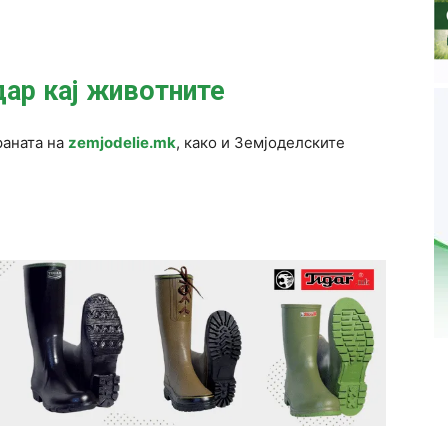
дар кај животните
раната на
zemjodelie.mk
, како и Земјоделските