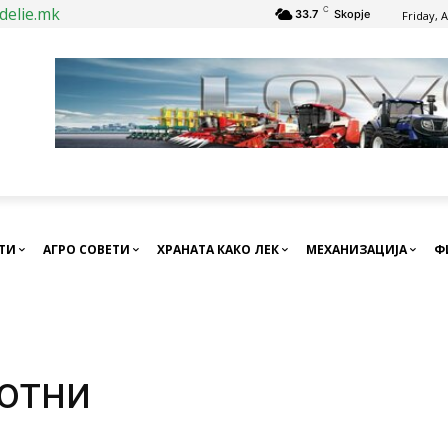
delie.mk
C
33.7
Skopje
Friday, 
СТИ
АГРО СОВЕТИ
ХРАНАТА КАКО ЛЕК
МЕХАНИЗАЦИЈА
Ф
отни