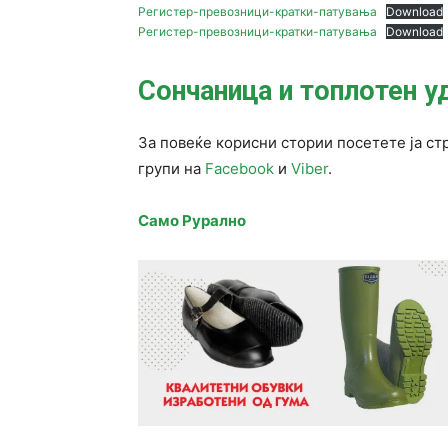
Регистер-превозници-кратки-патувања
Download
Регистер-превозници-кратки-патувања
Download
Сончаница и топлотен у
За повеќе корисни стории посетете ја ст
групи на
Facebook
и
Viber
.
Само Рурално