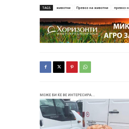
TAGS
животни
Превоз на животни
превоз н
МОЖЕ БИ ЌЕ ВЕ ИНТЕРЕСИРА...