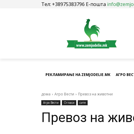
Тел: +38975383796 Е-пошта
info@zemjo
РЕКЛАМИРАЊЕ НА ZEMJODELIE.MK
АГРО ВЕ
дома
Агро Вести
Превоз на животни
Агро Вести
Огласи
сите
Превоз на жив