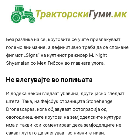
Без разлика на се, круговите сè уште привлекуваат
големо внимание, а дефинитивно треба да се спомене
филмот „Signs“ на култниот режисер M. Night
Shyamalan со Мел Гибсон во главната улога.
Не влегувајте во полињата
И додека некои гледаат убавина, други јасно гледаат
штета. Така, на Фејсбук страницата Stonehenge
Dronescapes, кога објавуваат фотографија од
овогодинешните кругови на земјоделските култури,
има и такви кои коментираат дека земјоделците не
сакаат луѓето да влегуваат во нивните ниви.