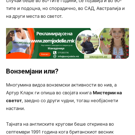
случаи беше во 80-тите години, се појавија и во 90-
тите и подоцна, но спорадично, во САД, Австралија и
на други места во светот.
Вонземјани или?
Многумина видоа вонземски активности во нив, а
Артур Кларк ги опиша во својата книга
Мистерии на
светот
, заедно со други чудни, тогаш необјаснети
настани.
Тајната на англиските кругови беше откриена во
септември 1991 година кога британскиот весник