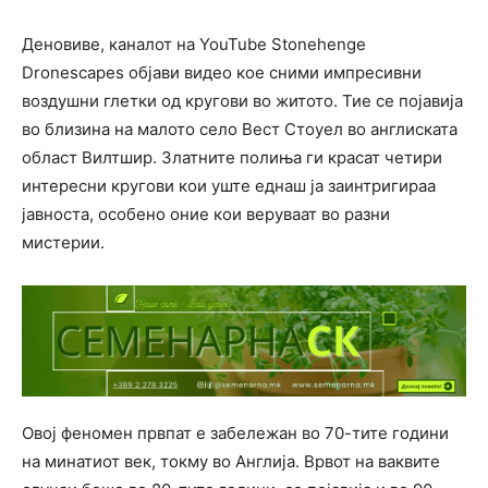
Деновиве, каналот на YouTube Stonehenge
Dronescapes објави видео кое сними импресивни
воздушни глетки од кругови во житото. Тие се појавија
во близина на малото село Вест Стоуел во англиската
област Вилтшир. Златните полиња ги красат четири
интересни кругови кои уште еднаш ја заинтригираа
јавноста, особено оние кои веруваат во разни
мистерии.
Овој феномен првпат е забележан во 70-тите години
на минатиот век, токму во Англија. Врвот на ваквите