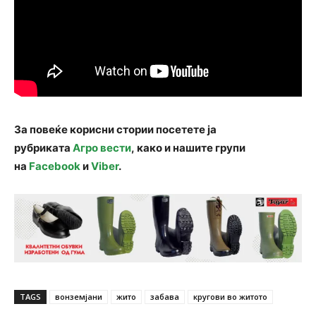
За повеќе корисни стории посетете ја
рубриката
Агро вести
, како и нашите групи
на
Facebook
и
Viber
.
TAGS
вонземјани
жито
забава
кругови во житото