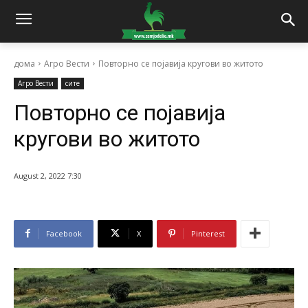
дома
Агро Вести
Повторно се појавија кругови во житото
Агро Вести
сите
Повторно се појавија
кругови во житото
August 2, 2022 7:30
Facebook
X
Pinterest