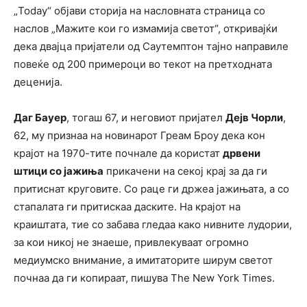
„Today“ објави сторија на насловната страница со
наслов „Мажите кои го измамија светот“, откривајќи
дека двајца пријатели од Саутемптон тајно направиле
повеќе од 200 примероци во текот на претходната
деценија.
Даг Бауер
, тогаш 67, и неговиот пријател
Дејв Чорли
,
62, му признаа на новинарот Греам Броу дека кон
крајот на 1970-тите почнале да користат
дрвени
штици со јажиња
прикачени на секој крај за да ги
притиснат круговите. Со раце ги држеа јажињата, а со
стапалата ги притискаа даските. На крајот на
краиштата, тие со забава гледаа како нивните лудории,
за кои никој не знаеше, привлекуваат огромно
медиумско внимание, а имитаторите ширум светот
почнаа да ги копираат, пишува The New York Times.