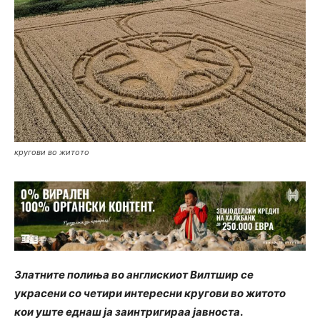
кругови во житото
Златните полиња во англискиот Вилтшир се
украсени со четири интересни кругови во житото
кои уште еднаш ја заинтригираа јавноста
.