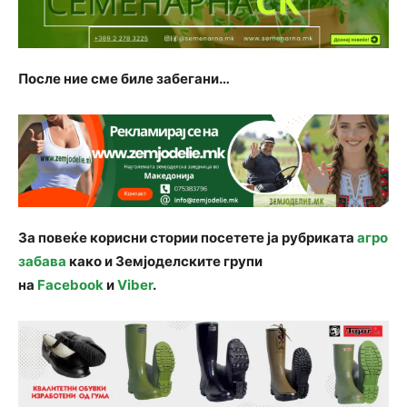
После ние сме биле забегани…
За повеќе корисни стории посетете ја рубриката
агро
забава
како и Земјоделските групи
на
Facebook
и
Viber
.