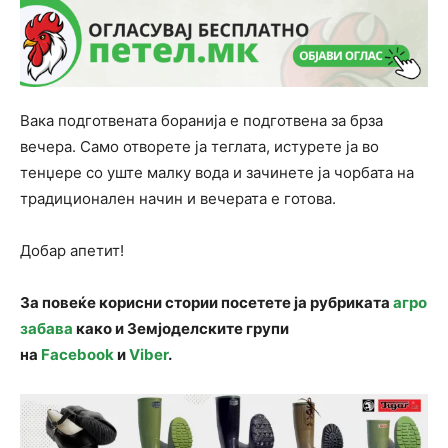
Вака подготвената боранија е подготвена за брза
вечера. Само отворете ја теглата, истурете ја во
тенџере со уште малку вода и зачинете ја чорбата на
традиционален начин и вечерата е готова.
Добар апетит!
За повеќе корисни стории посетете ја рубриката
агро
забава
како и Земјоделските групи
на
Facebook
и
Viber
.