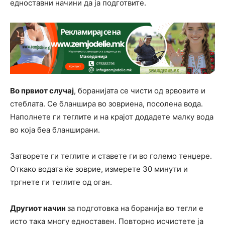
едноставни начини да ја подготвите.
Во првиот случај
, боранијата се чисти од врвовите и
стеблата. Се бланшира во зовриена, посолена вода.
Наполнете ги теглите и на крајот додадете малку вода
во која беа бланширани.
Затворете ги теглите и ставете ги во големо тенџере.
Откако водата ќе зоврие, измерете 30 минути и
тргнете ги теглите од оган.
Другиот начин
за подготовка на боранија во тегли е
исто така многу едноставен. Повторно исчистете ја