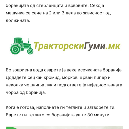
боранијата од стебленцата и врвовите. Секоја
мешунка се сече на 2 или 3 дела во зависност од
должината.
Во зовриена вода сварете ја веќе исечканата боранија.
Додадете сецкан кромид, морков, црвен пипер и
неколку чешниња лук и подгответе ја наједноставната
чорба од боранија.
Кога е готова, наполнете ги теглите и затворете ги.
Варете ги теглите со боранијата уште 30 минути.