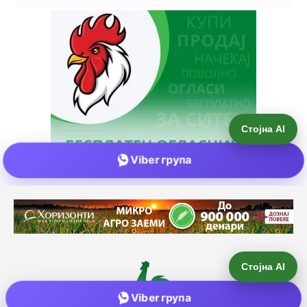
Стојна AI
Viber група