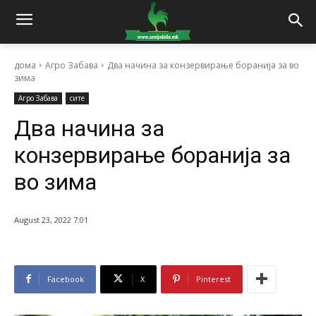
дома
Агро Забава
Два начина за конзервирање боранија за во
зима
Агро Забава
сите
Два начина за
конзервирање боранија за
во зима
August 23, 2022 7:01
Facebook
X
Pinterest