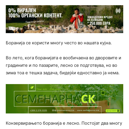
Боранија се користи многу често во нашата кујна.
Во лето, кога боранијата е вообичаена во дворовите и
градините и по пазарите, лесно се подготвува, но во
зима тоа е тешка задача, бидејќи едноставно ја нема.
Конзервирањето боранија е лесно. Постојат два многу