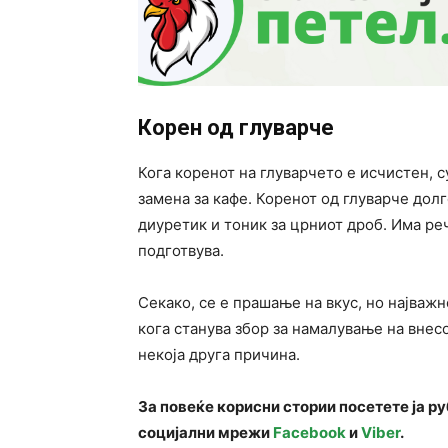
Корен од глуварче
Кога коренот на глуварчето е исчистен, 
замена за кафе. Коренот од глуварче дол
диуретик и тоник за црниот дроб. Има ре
подготвува.
Секако, се е прашање на вкус, но најважн
кога станува збор за намалување на внес
некоја друга причина.
За повеќе корисни стории посетете ја р
социјални мрежи
Facebook
и
Viber
.