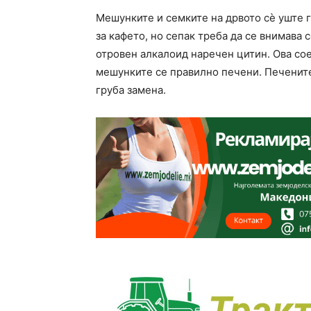
Мешунките и семките на дрвото сè уште 
за кафето, но сепак треба да се внимава 
отровен алкалоид наречен цитин. Ова со
мешунките се правилно печени. Печените
груба замена.