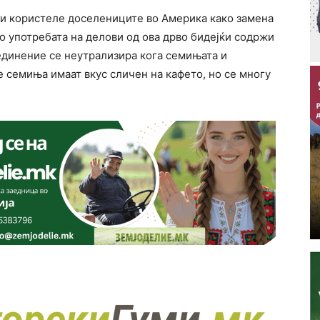
ги користеле доселениците во Америка како замена
со употребата на делови од ова дрво бидејќи содржи
единение се неутрализира кога семињата и
 семиња имаат вкус сличен на кафето, но се многу