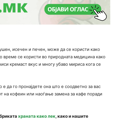
сушен, исечен и печен, може да се користи како
го време се користи во природната медицина како
чиси кремаст вкус и многу убаво мириса кога се
о е да го пронајдете она што е соодветно за вас
от на кофеин или наоѓање замена за кафе поради
убриката
храната како лек
, како и нашите