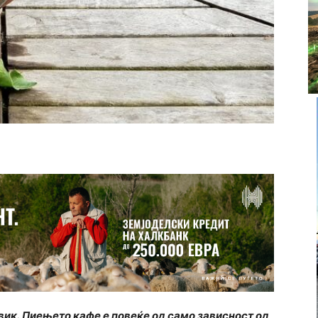
вик. Пиењето кафе е повеќе од само зависност од