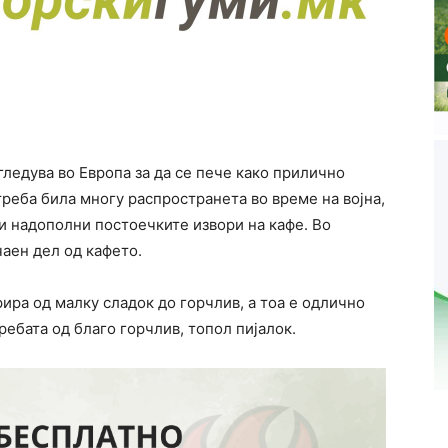
гледува во Европа за да се пече како прилично
треба била многу распространета во време на војна,
ги надополни постоечките извори на кафе. Во
чаен дел од кафето.
рира од малку сладок до горчлив, а тоа е одлично
ребата од благо горчлив, топол пијалок.