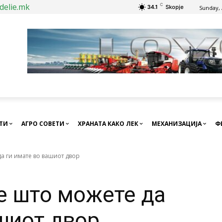
delie.mk
C
34.1
Skopje
Sunday, 
СТИ
АГРО СОВЕТИ
ХРАНАТА КАКО ЛЕК
МЕХАНИЗАЦИЈА
Ф
а ги имате во вашиот двор
е што можете да
ашиот двор