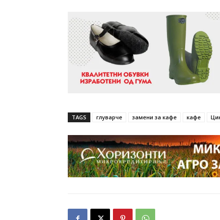
TAGS
глуварче
замени за кафе
кафе
Ци