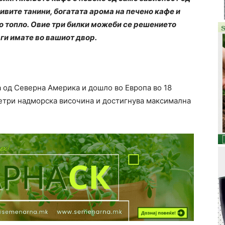
ливите танини, богатата арома на печено кафе и
 топло. Овие три билки можеби се решението
 ги имате во вашиот двор.
а од Северна Америка и дошло во Европа во 18
метри надморска височина и достигнува максимална