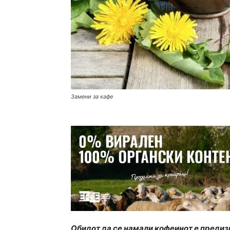
Замени за кафе
Обидот да се намали кофеинот е предиз