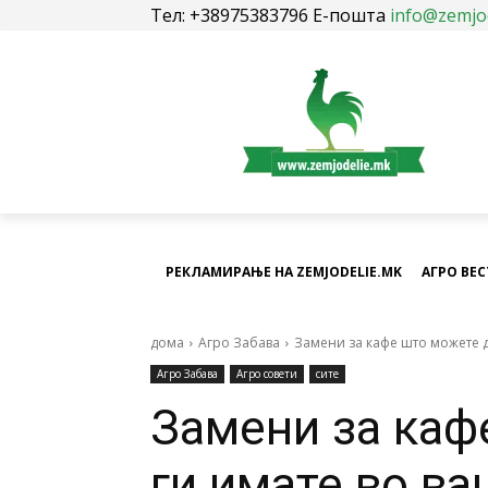
Тел: +38975383796 Е-пошта
info@zemjo
РЕКЛАМИРАЊЕ НА ZEMJODELIE.MK
АГРО ВЕ
дома
Агро Забава
Замени за кафе што можете д
Агро Забава
Агро совети
сите
Замени за каф
ги имате во в