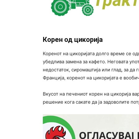
Корен од цикорија
Коренот на цикоријата долго време се од
убедлива замена за кафето. Неговата упо
недостаток, сиромаштија или глад, за да 
Франција, коренот на цикоријата е вооби
Вкусот на печениот корен на цикорија ва
решение кога сакате да ја задоволите пот