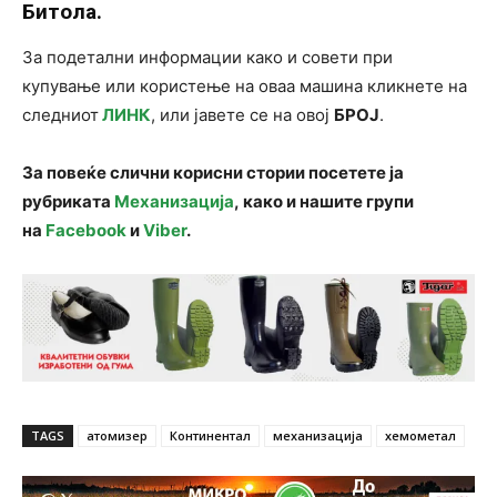
Битола.
За подетални информации како и совети при
купување или користење на оваа машина кликнете на
следниот
ЛИНК
, или јавете се на овој
БРОЈ
.
За повеќе слични корисни стории посетете ја
рубриката
Механизација
, како и нашите групи
на
Facebook
и
Viber
.
TAGS
атомизер
Континентал
механизација
хемометал