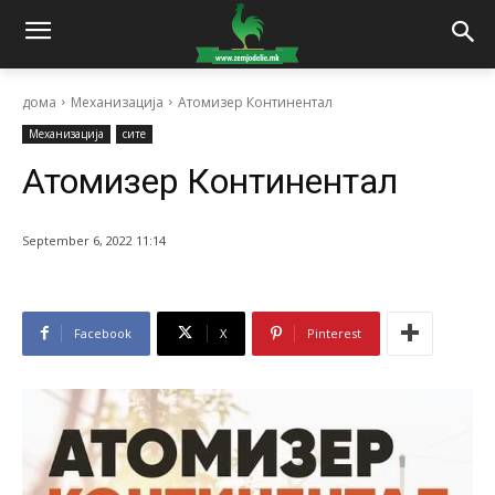
дома
Механизација
Атомизер Континентал
Механизација
сите
Атомизер Континентал
September 6, 2022 11:14
Facebook
X
Pinterest