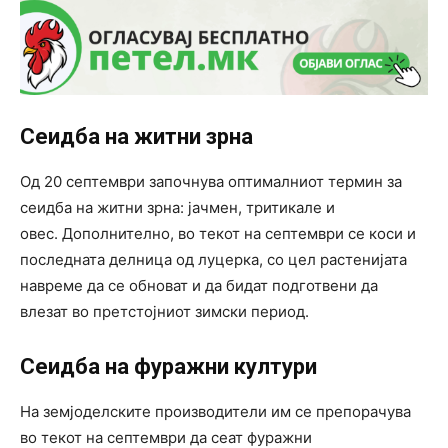
Сеидба на житни зрна
Од 20 септември започнува оптималниот термин за
сеидба на житни зрна: јачмен, тритикале и
овес. Дополнително, во текот на септември се коси и
последната делница од луцерка, со цел растенијата
навреме да се обноват и да бидат подготвени да
влезат во претстојниот зимски период.
Сеидба на фуражни култури
На земјоделските производители им се препорачува
во текот на септември да сеат фуражни