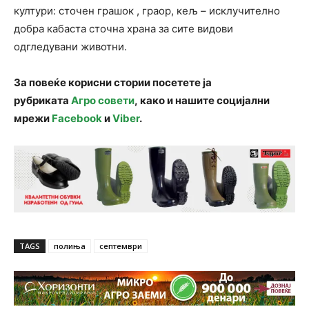
култури: сточен грашок , граор, кељ – исклучително
добра кабаста сточна храна за сите видови
одгледувани животни.
За повеќе корисни стории посетете ја
рубриката
Агро совети
, како и нашите социјални
мрежи
Facebook
и
Viber
.
TAGS
полиња
септември