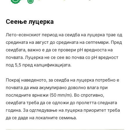
Сеење луцерка
Лето-есенскиот период на сеидба на луцерка трае од
средината на август до средината на септември. Пред
сеидбата, важно е да се провери pH вредноста на
почвата. Луцерка не се сее во почва со pH вредност
под 5,5 пред калцификацијата.
Покрај наведеното, за сеидба на луцерка потребно е
почвата да има акумулирано доволно влага при
последните врнежи (50 mm/m). Во спротивно,
сеидбата треба да се одложи до пролетта следната
година. За одгледување на луцерка приоритет треба
да се даде на локалните семиња.