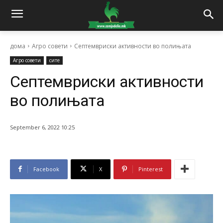
дома
Агро совети
Септемвриски активности во полињата
Агро совети
сите
Септемвриски активности
во полињата
September 6, 2022 10:25
Facebook
X
Pinterest