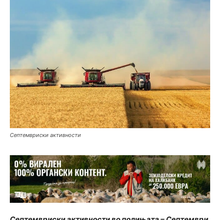
Септемвриски активности
Септемвриски активности во полињата – Септември