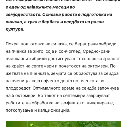
е еден од најважните месеци во
земјоделството. Основна работа е подготовка на
силажа, а тука е бербата и сеидбата на разни
култури.
Покрај подготовка на силажа, се берат рани хибриди
на пченка за жито, соја и сончоглед. Средно-рани
пченкарни хибриди достигнуваат технолошка зрелост
на крајот на септември и почетокот на октомври. По
жетвата на пченката, земјата се обработува за сеидба
на пченица, која најчесто доаѓа по пченката во
плодоредот. Оптималното време на сеидба започнува
на 5 октомври. Во текот на септември завршуваат
работите на обработка на земјиштето: нивелирање,
поткопување и калцификација.