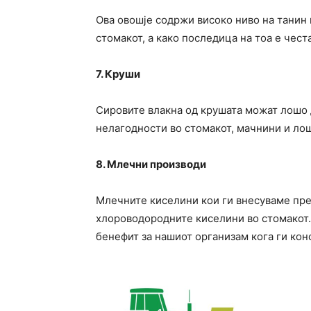
Ова овошје содржи високо ниво на танин
стомакот, а како последица на тоа е честа
7. Круши
Сировите влакна од крушата можат лошо д
нелагодности во стомакот, мачнини и ло
8. Млечни производи
Млечните киселини кои ги внесуваме пре
хлороводородните киселини во стомакот.
бенефит за нашиот организам кога ги кон