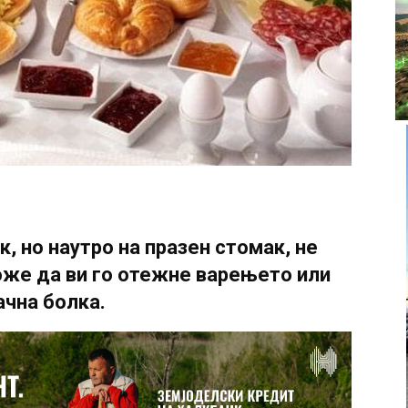
, но наутро на празен стомак, не
може да ви го отежне варењето или
чна болка.