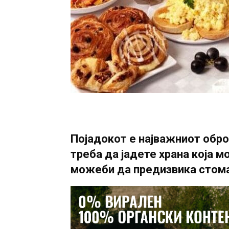
Појадокот е најважниот оброк
треба да јадете храна која 
можеби да предизвика стома