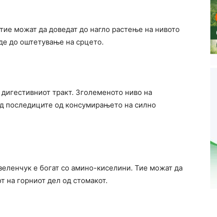
 тие можат да доведат до нагло растење на нивото
де до оштетување на срцето.
 дигестивниот тракт. Зголеменото ниво на
 од последиците од консумирањето на силно
зеленчук е богат со амино-киселини. Тие можат да
т на горниот дел од стомакот.