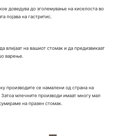
 кое доведува до зголемување на киселоста во
та појава на гастритис.
а влијаат на вашиот стомак и да предизвикаат
шо варење.
ку производите се намалени од страна на
 Затоа млечните производи имаат многу мал
сумираме на празен стомак.