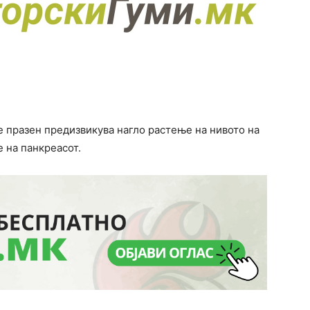
е празен предизвикува нагло растење на нивото на
е на панкреасот.