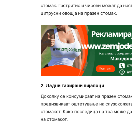
стомак. Гастритис и чирови можат да на
цитрусни овошја на празен стомак.
2. Ладни газирани пијалоци
Доколку се консумираат на празен стомак
предизвикаат оштетување на слузокожата 
стомакот. Како последица на тоа може да
на стомакот.