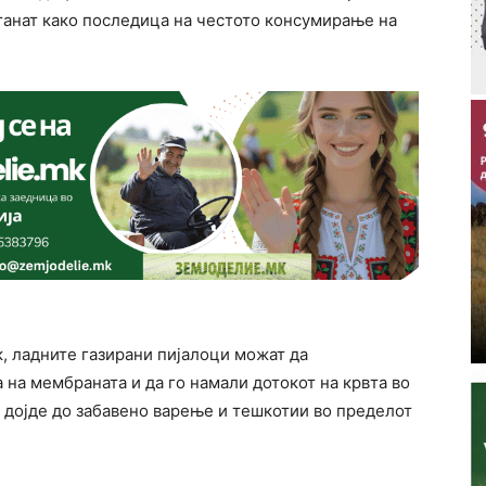
станат како последица на честото консумирање на
, ладните газирани пијалоци можат да
на мембраната и да го намали дотокот на крвта во
 дојде до забавено варење и тешкотии во пределот