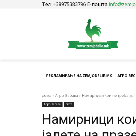
Тел: +38975383796 Е-пошта
info@zemjo
РЕКЛАМИРАЊЕ НА ZEMJODELIE.MK
АГРО ВЕ
дома
Агро Забава
Намирници кои не треба да г
Агро Забава
сите
Намирници кои
јадете на праз