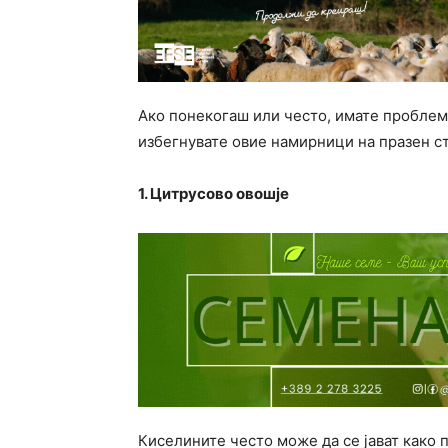
Ако понекогаш или често, имате проблем
избегнувате овие намирници на празен с
1. Цитрусово овошје
Киселините често може да се јават како 