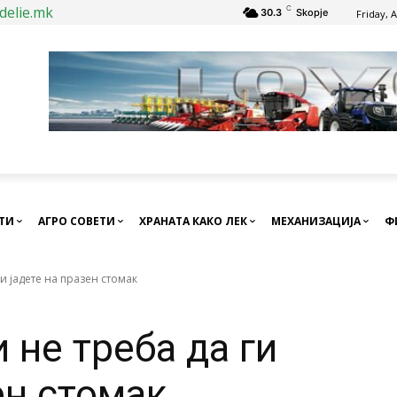
delie.mk
C
30.3
Skopje
Friday, 
СТИ
АГРО СОВЕТИ
ХРАНАТА КАКО ЛЕК
МЕХАНИЗАЦИЈА
Ф
и јадете на празен стомак
 не треба да ги
ен стомак