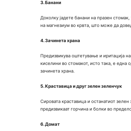
3. Банани
Доколку јадете банани на празен стомак,
на магнезиум во крвта, што може да дове
4. Зачинета храна
Предизвикува оштетување и иритација на
киселини во стомакот, исто така, е една
зачинета храна.
5. Краставица и друг зелен зеленчук
Сировата краставица и останатиот зелен 
предизвикаат горчина и болки во предело
6. Домат